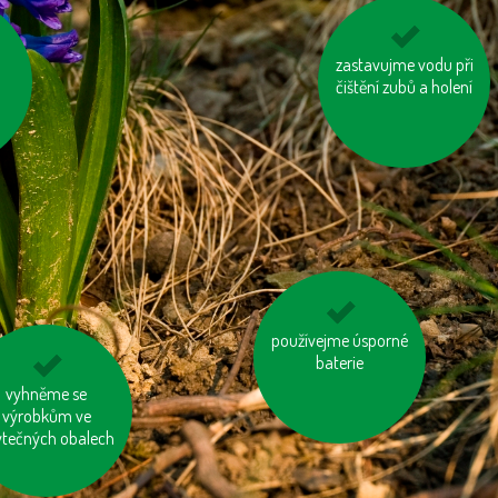
zastavujme vodu při
nesviťme zbytečně
avu
čištění zubů a holení
používejme úsporné
tiskněme na
recyklovaný papír
baterie
pujeme dřevěný
vyhněme se
ytek s logem FSC
výrobkům ve
ytečných obalech