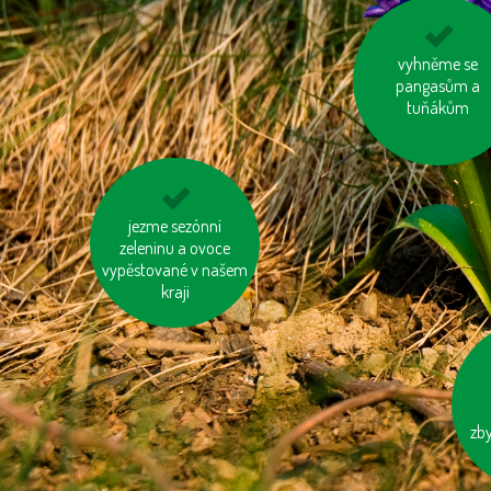
vyhněme se
využívejme
hromadnou dopr
pangasům a
tuňákům
zatepleme si dům
jezme sezónní
zeleninu a ovoce
vypěstované v našem
kraji
ku
náb
zb