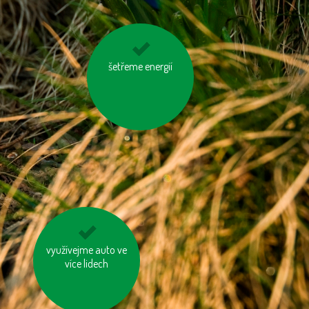
šetřeme energií
nevytvářejme
zbytečný odpad
využívejme auto ve
jezděme na kole
více lidech