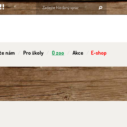
te nám
Pro školy
O zoo
Akce
E-shop