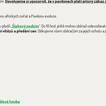
ění.
Dovolujeme si upozornit, že v pavilonech platí přísný zákaz 
nu afrických zvířat a Pavilonu evoluce.
u plodů „
Šípkový podzim
“. Do 10 hod. ještě mohou sběrači odevzdávat 
ní vítězů a předání cen
. Děkujeme všem sběračům za jejich ochotu a pí
álová houba