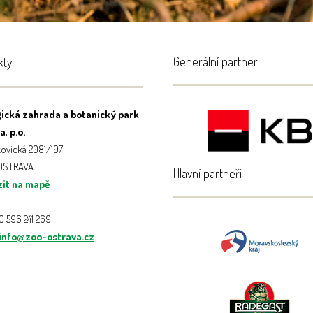
Generální partner
kty
ická zahrada a botanický park
, p.o.
ovická 2081/197
 OSTRAVA
Hlavní partneři
it na mapě
20 596 241 269
info@zoo-ostrava.cz