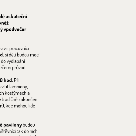
adě uskuteční
vněž
rý vpodvečer
avili pracovníci
d.
si děti budou moci
 do vydlabání
ečerní průvod.
30 hod.
Při
ítit lampióny,
kých kostýmech a
e tradičně zakončen
n), kde mohou lidé
é pavilony
budou
vštěvníci tak do nich