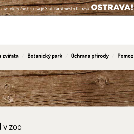
izovatelem Zoo Ostrava je Statutární město Ostrava
OSTRAVA!!!
 zvířata
Botanický park
Ochrana přírody
Pomoz
 v zoo