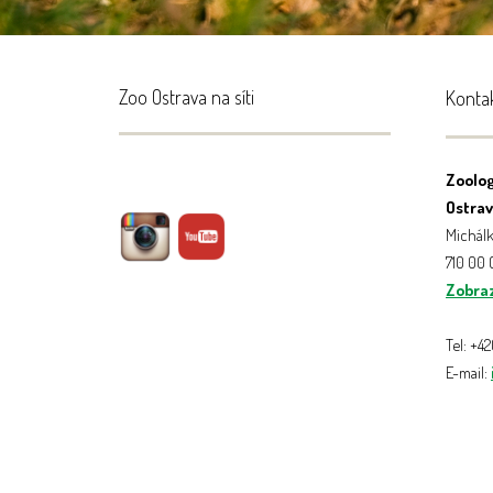
Zoo Ostrava na síti
Konta
Zoolog
Ostrava
Michálk
710 00
Zobraz
Tel: +4
E-mail: