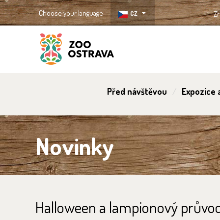
Choose your language
CZ
Zř
ZOO Ostrava
Před návštěvou
Expozice a
Novinky
Halloween a lampionový průvod