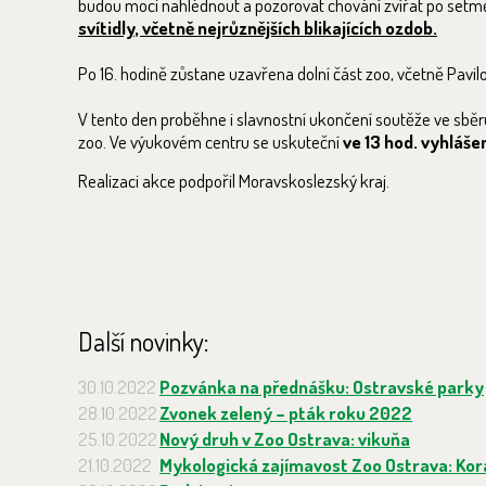
budou moci nahlédnout a pozorovat chování zvířat po setm
svítidly, včetně nejrůznějších blikajících ozdob.
Po 16. hodině zůstane uzavřena dolní část zoo, včetně Pavilo
V tento den proběhne i slavnostní ukončení soutěže ve sběr
zoo. Ve výukovém centru se uskuteční
ve 13 hod. vyhláše
Realizaci akce podpořil Moravskoslezský kraj.
Další novinky:
30.10.2022
Pozvánka na přednášku: Ostravské parky
28.10.2022
Zvonek zelený – pták roku 2022
25.10.2022
Nový druh v Zoo Ostrava: vikuňa
21.10.2022
Mykologická zajímavost Zoo Ostrava: Kor