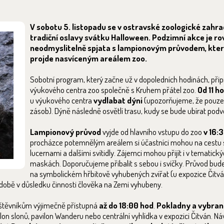
V sobotu 5. listopadu se v ostravské zoologické zahr
tradiční oslavy svátku Halloween. Podzimní akce je ro
neodmyslitelně spjata s lampionovým průvodem, kte
projde nasvíceným areálem zoo.
Sobotní program, který začne už v dopoledních hodinách, připr
výukového centra zoo společně s Kruhem přátel zoo.
Od 11 ho
u výukového centra
vydlabat dýni
(upozorňujeme, že pouze
zásob). Dýně následně osvětlí trasu, kudy se bude ubírat podv
Lampionový průvod
vyjde od hlavního vstupu do zoo
v 16:
procházce potemnělým areálem si účastníci mohou na cestu sv
lucernami a dalšími svítidly. Zájemci mohou přijít i v tematic
maskách. Doporučujeme přibalit s sebou i svíčky. Průvod bud
na symbolickém hřbitově vyhubených zvířat (u expozice Čitvá
 době v důsledku činnosti člověka na Zemi vyhubeny.
vštěvníkům výjimečně přístupná
až do 18:00 hod
.
Pokladny a vybran
ilon slonů, pavilon Wanderu nebo centrální vyhlídka v expozici Čitván. Ná