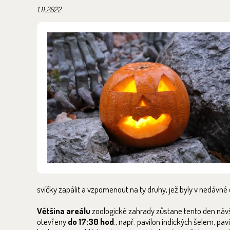
1.11.2022
svíčky zapálit a vzpomenout na ty druhy, jež byly v nedávné
Většina areálu
zoologické zahrady zůstane tento den ná
otevřeny
do 17:30 hod
., např. pavilon indických šelem, pav