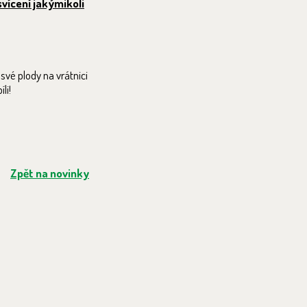
svícení jakýmikoli
své plody na vrátnici
li!
Zpět na novinky