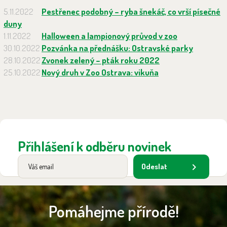
5.11.2022
Pestřenec podobný – ryba šnekáč, co vrší písečné
duny
1.11.2022
Halloween a lampionový průvod v zoo
30.10.2022
Pozvánka na přednášku: Ostravské parky
28.10.2022
Zvonek zelený – pták roku 2022
25.10.2022
Nový druh v Zoo Ostrava: vikuňa
Přihlášení k odběru novinek
Odeslat
Pomáhejme přírodě!