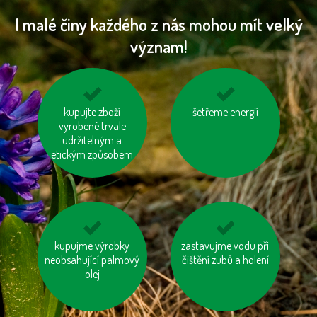
I malé činy každého z nás mohou mít velký
význam!
používejme výrobky z
kupujte zboží
šetřeme energií
tiskněme na
vyrobené trvale
recyklovaných
recyklovaný papír
udržitelným a
materiálů
etickým způsobem
kupujme výrobky
nenechávejme je
zastavujme vodu při
zatepleme si dům
neobsahující palmový
zapnuté ani v režimu
čištění zubů a holení
„Standby“
olej