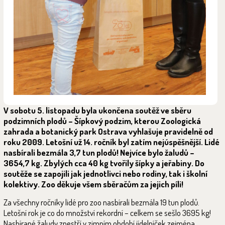
V sobotu 5. listopadu byla ukončena soutěž ve sběru
podzimních plodů – Šípkový podzim, kterou Zoologická
zahrada a botanický park Ostrava vyhlašuje pravidelně od
roku 2009. Letošní už 14. ročník byl zatím nejúspěšnější. Lidé
nasbírali bezmála 3,7 tun plodů! Nejvíce bylo žaludů –
3654,7 kg. Zbylých cca 40 kg tvořily šípky a jeřabiny. Do
soutěže se zapojili jak jednotlivci nebo rodiny, tak i školní
kolektivy. Zoo děkuje všem sběračům za jejich píli!
Za všechny ročníky lidé pro zoo nasbírali bezmála 19 tun plodů.
Letošní rok je co do množství rekordní – celkem se sešlo 3695 kg!
Nasbírané žaludy zpestří v zimním období jídelníček zejména