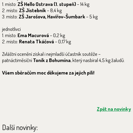
1. místo:
ZŠ Hello Ostrava (1. stupeň)
– 14 kg
2. místo:
ZŠ Jistebník
– 8,4 kg
3. místo:
ZŠ Jarošova, Havířov-Šumbark
– 5 kg
jednotlivci
1. místo:
Ema Macurová
– 0,2 kg
2. místo:
Renata Tkáčová
– 0,17 kg
Zvláštní ocenění získal i nejmladší účastník soutěže –
patnáctiměsíční
Toník z Bohumína
, který nasbíral 4,5 kg žaludů.
Všem sběračům moc děkujeme za jejich píli!
Zpět na novinky
Další novinky: