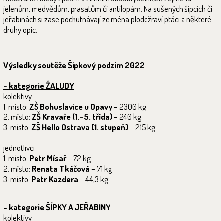
jelenům, medvědům, prasatům či antilopám. Na sušených šípcích či
jeřabinách si zase pochutnávají zejména plodožraví ptáci a některé
druhy opic.
Výsledky soutěže Šípkový podzim 2022
- kategorie ŽALUDY
kolektivy
1. místo:
ZŠ Bohuslavice u Opavy
– 2300 kg
2. místo:
ZŠ Kravaře (1.–5. třída)
– 240 kg
3. místo:
ZŠ Hello Ostrava (1. stupeň)
– 215 kg
jednotlivci
1. místo:
Petr Mísař
– 72 kg
2. místo:
Renata Tkáčová
– 71 kg
3. místo:
Petr Kazdera
– 44,3 kg
- kategorie ŠÍPKY A JEŘABINY
kolektivy