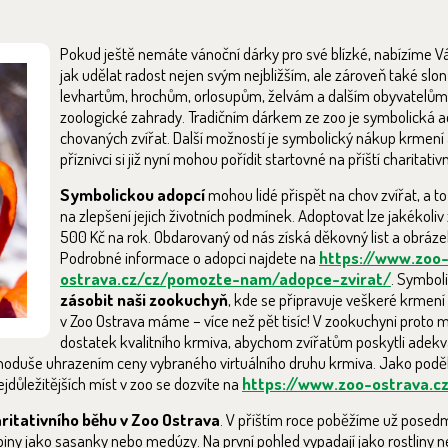
Pokud ještě nemáte vánoční dárky pro své blízké, nabízíme V
jak udělat radost nejen svým nejbližším, ale zároveň také s
levhartům, hrochům, orlosupům, želvám a dalším obyvatelům
zoologické zahrady. Tradičním dárkem ze zoo je symbolická 
chovaných zvířat. Další možností je symbolický nákup krmení 
příznivci si již nyní mohou pořídit startovné na příští charitati
Symbolickou adopcí
mohou lidé přispět na chov zvířat, a to
na zlepšení jejich životních podmínek. Adoptovat lze jakékoliv 
500 Kč na rok. Obdarovaný od nás získá děkovný list a obrázek
Podrobné informace o adopci najdete na
https://www.zoo
ostrava.cz/cz/pomozte-nam/adopce-zvirat/
. Symbol
zásobit naši zookuchyň
, kde se připravuje veškeré krmení p
v Zoo Ostrava máme – více než pět tisíc! V zookuchyni proto m
dostatek kvalitního krmiva, abychom zvířatům poskytli adekvá
ednoduše uhrazením ceny vybraného virtuálního druhu krmiva. Jako pod
jdůležitějších míst v zoo se dozvíte na
https://www.zoo-ostrava.c
ritativního běhu v Zoo Ostrava
. V příštím roce poběžíme už posed
skupiny jako sasanky nebo medúzy. Na první pohled vypadají jako rostliny