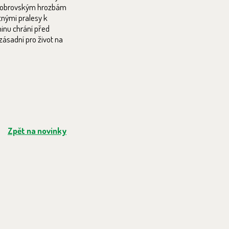
elí obrovským hrozbám
tnými pralesy k
ninu chrání před
zásadní pro život na
Zpět na novinky