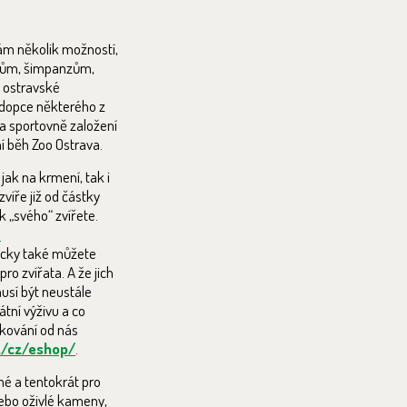
ám několik možností,
lonům, šimpanzům,
 ostravské
adopce některého z
a sportovně založení
vní běh Zoo Ostrava.
 jak na krmení, tak i
zvíře již od částky
 „svého“ zvířete.
-
icky také můžete
ro zvířata. A že jich
usí být neustále
tní výživu a co
ěkování od nás
z/cz/eshop/
.
mé a tentokrát pro
 nebo oživlé kameny,