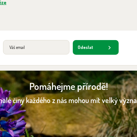
ěze
Odeslat
Pomáhejme přírodě!
malé činy každého z nás mohou mít velký význ