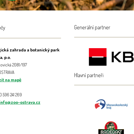
Generální partner
kty
ická zahrada a botanický park
, p.o.
ovická 2081/197
 OSTRAVA
Hlavní partneři
it na mapě
20 596 241 269
info@zoo-ostrava.cz