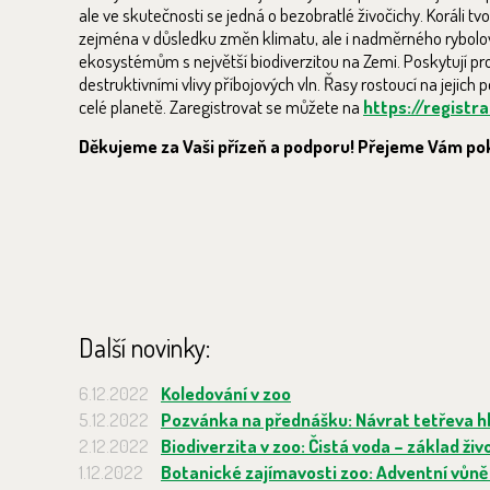
ale ve skutečnosti se jedná o bezobratlé živočichy. Koráli
zejména v důsledku změn klimatu, ale i nadměrného rybolovu
ekosystémům s největší biodiverzitou na Zemi. Poskytují pr
destruktivními vlivy příbojových vln. Řasy rostoucí na jeji
celé planetě. Zaregistrovat se můžete na
https://registr
Děkujeme za Vaši přízeň a podporu! Přejeme Vám pok
Další novinky:
6.12.2022
Koledování v zoo
5.12.2022
Pozvánka na přednášku: Návrat tetřeva 
2.12.2022
Biodiverzita v zoo: Čistá voda – základ živ
1.12.2022
Botanické zajímavosti zoo: Adventní vůně