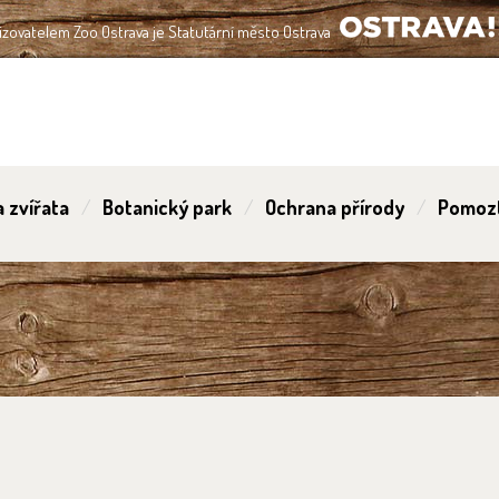
izovatelem Zoo Ostrava je Statutární město Ostrava
OSTRAVA!!!
 zvířata
Botanický park
Ochrana přírody
Pomoz