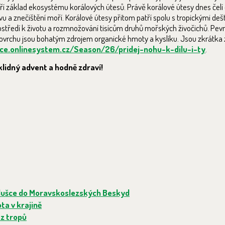
 tvoří základ ekosystému korálových útesů. Právě korálové útesy dnes č
 a znečištění moří. Korálové útesy přitom patří spolu s tropickými deš
ostředí k životu a rozmnožování tisícům druhů mořských živočichů. Pev
ch povrchu jsou bohatým zdrojem organické hmoty a kyslíku. Jsou zkrátka 
ace.onlinesystem.cz/Season/26/pridej-nohu-k-dilu-i-ty
.
lidný advent a hodně zdraví!
hlušce do Moravskoslezských Beskyd
ota v krajině
 z tropů