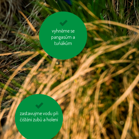
topme správně
vyhněme se
pangasům a
tuňákům
zastavujme vodu při
mějme u auta
správně nafouknutá
čištění zubů a holení
kola