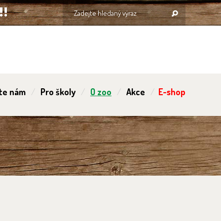
te nám
Pro školy
O zoo
Akce
E-shop