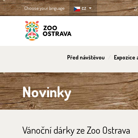
Choose your language
CZ
Zř
ZOO Ostrava
Před návštěvou
Expozice a
Novinky
Vánoční dárky ze Zoo Ostrava