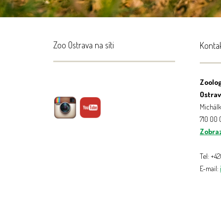
Zoo Ostrava na síti
Konta
Zoolog
Ostrava
Michálk
710 00
Zobraz
Tel: +4
E-mail: