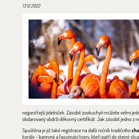
13.12.2022
nejpestřejší jídelníček. Zásobit zookuchyň můžete velmi j
obdarovaný obdrží děkovný certifikát. Jak zásobit jedno z ne
Spuštěna je již také registrace na další ročník tradičního
cha
korály – barevné a fascinující tvory, kteří patří do stejné 