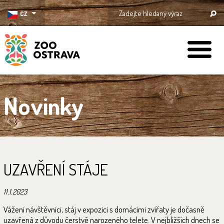
CZ
ZOO Ostrava
Novinky
UZAVŘENÍ STÁJE
11.1.2023
Vážení návštěvníci, stáj v expozici s domácími zvířaty je dočasně
uzavřená z důvodu čerstvě narozeného telete. V nejbližších dnech se