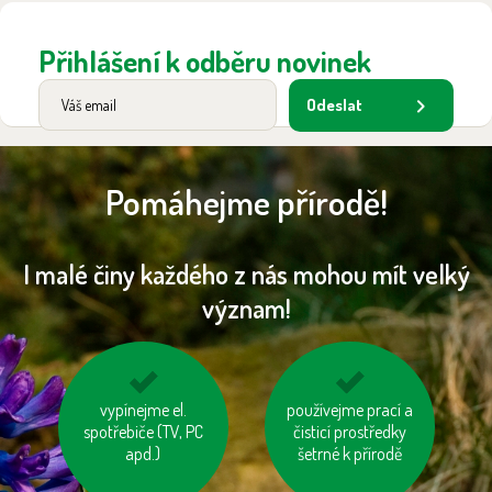
Přihlášení k odběru novinek
Odeslat
Pomáhejme přírodě!
I malé činy každého z nás mohou mít velký
význam!
používejme úsporné
vypínejme el.
zastavujme vodu při
používejme prací a
spotřebiče (TV, PC
baterie
čištění zubů a holení
čisticí prostředky
apd.)
šetrné k přírodě