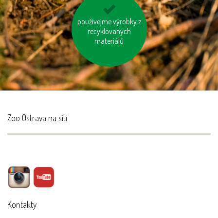
používejme výrobky z
na krátké vzdálenosti
recyklovaných
choďme pěšky
materiálů
Zoo Ostrava na síti
Kontakty