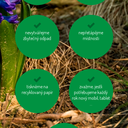
používejme dobíjecí
nevytvářejme
nepřetápějme
jezme sezónní
zbytečný odpad
baterie
zeleninu a ovoce
místnosti
vypěstované v našem
kraji
kupujte zboží
tiskněme na
šetřeme vodou
zvažme, jestli
recyklovaný papír
vyrobené trvale
potřebujeme každý
udržitelným a
rok nový mobil, tablet
etickým způsobem
...