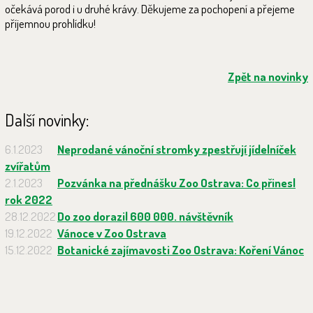
očekává porod i u druhé krávy. Děkujeme za pochopení a přejeme
příjemnou prohlídku!
Zpět na novinky
Další novinky:
6.1.2023
Neprodané vánoční stromky zpestřují jídelníček
zvířatům
2.1.2023
Pozvánka na přednášku Zoo Ostrava: Co přinesl
rok 2022
28.12.2022
Do zoo dorazil 600 000. návštěvník
19.12.2022
Vánoce v Zoo Ostrava
15.12.2022
Botanické zajímavosti Zoo Ostrava: Koření Vánoc