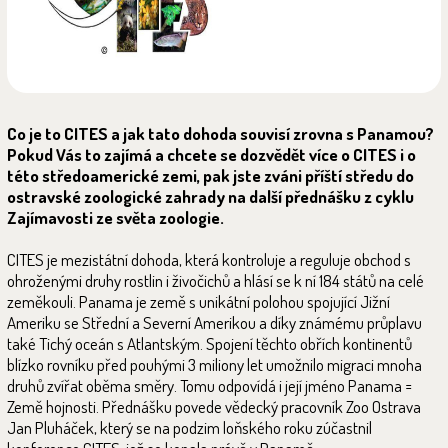
Co je to CITES a jak tato dohoda souvisí zrovna s Panamou?
Pokud Vás to zajímá a chcete se dozvědět více o CITES i o
této středoamerické zemi, pak jste zváni příští středu do
ostravské zoologické zahrady na další přednášku z cyklu
Zajímavosti ze světa zoologie.
CITES je mezistátní dohoda, která kontroluje a reguluje obchod s
ohroženými druhy rostlin i živočichů a hlásí se k ní 184 států na celé
zeměkouli. Panama je země s unikátní polohou spojující Jižní
Ameriku se Střední a Severní Amerikou a díky známému průplavu
také Tichý oceán s Atlantským. Spojení těchto obřích kontinentů
blízko rovníku před pouhými 3 miliony let umožnilo migraci mnoha
druhů zvířat oběma směry. Tomu odpovídá i její jméno Panama =
Země hojnosti. Přednášku povede vědecký pracovník Zoo Ostrava
Jan Pluháček, který se na podzim loňského roku zúčastnil