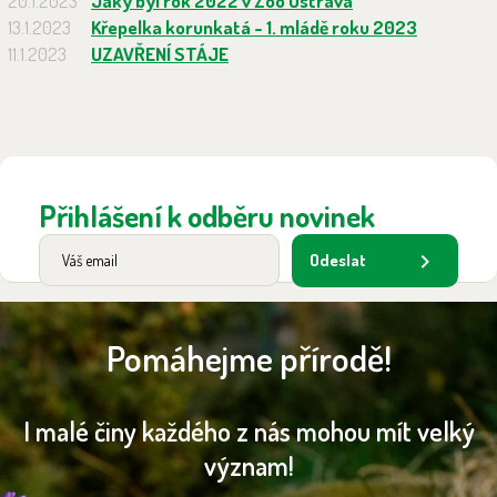
20.1.2023
Jaký byl rok 2022 v Zoo Ostrava
13.1.2023
Křepelka korunkatá - 1. mládě roku 2023
11.1.2023
UZAVŘENÍ STÁJE
Přihlášení k odběru novinek
Odeslat
Pomáhejme přírodě!
I malé činy každého z nás mohou mít velký
význam!