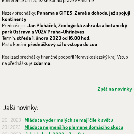
konference CITES, jež se konala právě v Panamě.
Název přednášky:
Panama a CITES: Země a dohoda, jež spojují
kontinenty
Přednášející:
Jan Pluháček, Zoologická zahrada a botanický
park Ostrava a VÚŽV Praha-Uhříněves
Termín:
středa 1. února 2023 od 16:00 hod
.
Místo konání:
přednáškový sál u vstupu do zoo
Realizaci přednášky finančně podpořil Moravskoslezský kraj. Vstup
na přednášku je
zdarma
.
Zpět na novinky
Další novinky:
26.1.2023
Mláďata vyder malých se mají čile k světu
23.1.2023
Mláďata nejmenšího plemene domácího skotu