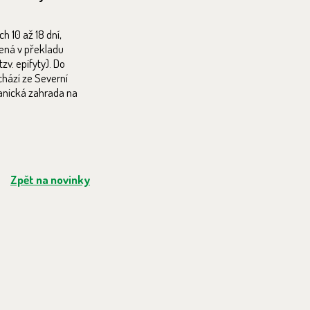
h 10 až 18 dní,
mená v překladu
zv. epifyty). Do
chází ze Severní
otanická zahrada na
Zpět na novinky