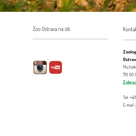
Zoo Ostrava na síti
Konta
Zoolog
Ostrava
Michálk
710 00
Zobraz
Tel: +4
E-mail: