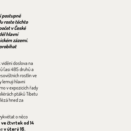
jí postupně
u roste těchto
 počet v České
dél hlavní
nickém zázemí.
 probíhat
 vidění doslova na
ů (asi 485 druhů a
sovištních rostlin ve
 lemují hlavní
ímo v expozicích řady
liérách ptáků Tibetu
alézá hned za
 vykvétat o něco
 ve čtvrtek od 14
ne
v úterý 16.