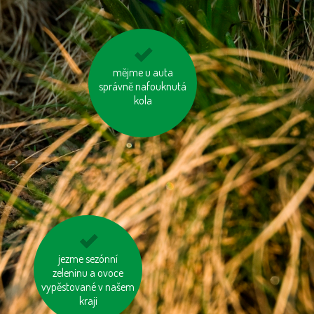
používejme úsporné
mějme u auta
správně nafouknutá
baterie
kola
šetřeme vodou
jezme sezónní
zeleninu a ovoce
vypěstované v našem
kraji