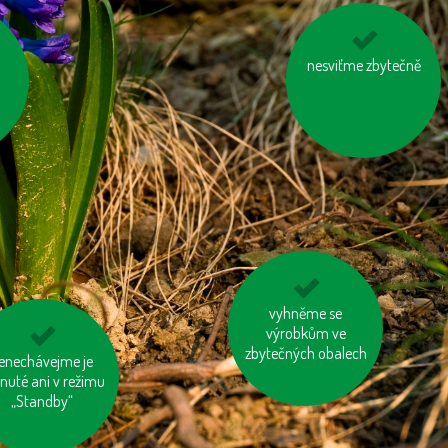
sti
nespalujme odpady
nesviťme zbytečně
d
používejme dobíjecí
vyhněme se
výrobkům ve
baterie
zbytečných obalech
enechávejme je
šetřeme energií
nuté ani v režimu
„Standby“