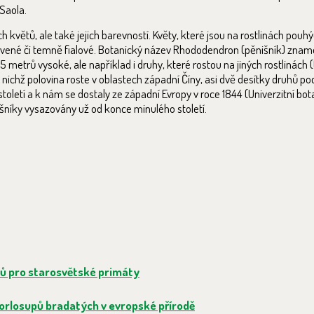
Saola.
ětů, ale také jejich barevností. Květy, které jsou na rostlinách pouhýc
červené či temně fialové. Botanický název Rhododendron (pěnišník) zna
metrů vysoké, ale například i druhy, které rostou na jiných rostlinách (t
chž polovina roste v oblastech západní Číny, asi dvě desítky druhů po
 století a k nám se dostaly ze západní Evropy v roce 1844 (Univerzitní b
šníky vysazovány už od konce minulého století.
ků pro starosvětské primáty
orlosupů bradatých v evropské přírodě