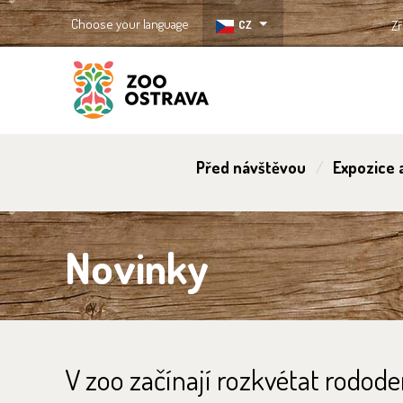
Choose your language
CZ
Zř
ZOO Ostrava
Před návštěvou
Expozice a
Novinky
V zoo začínají rozkvétat rodod