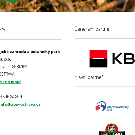
Generální partner
kty
ická zahrada a botanický park
, p.o.
ovická 2081/197
 OSTRAVA
Hlavní partneři
it na mapě
20 596 241 269
info@zoo-ostrava.cz