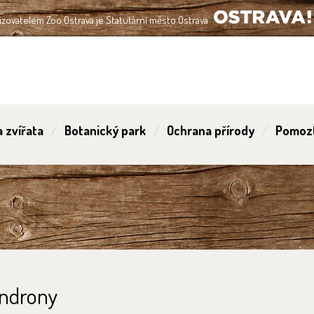
izovatelem Zoo Ostrava je Statutární město Ostrava
OSTRAVA!!!
 zvířata
Botanický park
Ochrana přírody
Pomoz
endrony