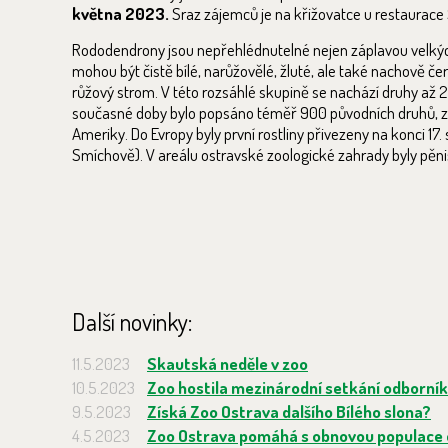
května 2023.
Sraz zájemců je na křižovatce u restaurace 
Rododendrony jsou nepřehlédnutelné nejen záplavou velkých kv
mohou být čistě bílé, narůžovělé, žluté, ale také nachově 
růžový strom. V této rozsáhlé skupině se nachází druhy až 25 
současné doby bylo popsáno téměř 900 původních druhů, z ni
Ameriky. Do Evropy byly první rostliny přivezeny na konci 17.
Smíchově). V areálu ostravské zoologické zahrady byly pěni
Další novinky:
11.5.2023
Skautská neděle v zoo
10.5.2023
Zoo hostila mezinárodní setkání odborní
9.5.2023
Získá Zoo Ostrava dalšího Bílého slona?
4.5.2023
Zoo Ostrava pomáhá s obnovou populace 