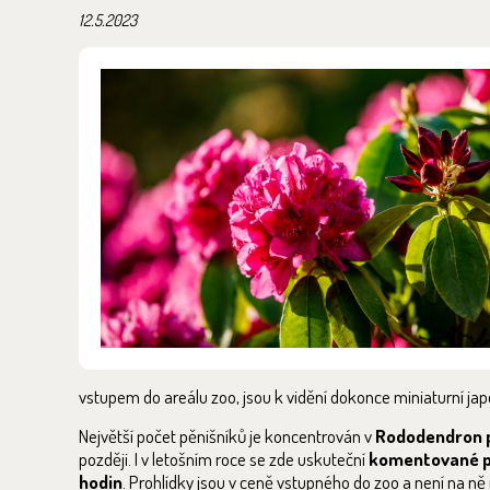
12.5.2023
vstupem do areálu zoo, jsou k vidění dokonce miniaturní jap
Největší počet pěnišníků je koncentrován v
Rododendron 
později. I v letošním roce se zde uskuteční
komentované p
hodin
. Prohlídky jsou v ceně vstupného do zoo a není na 