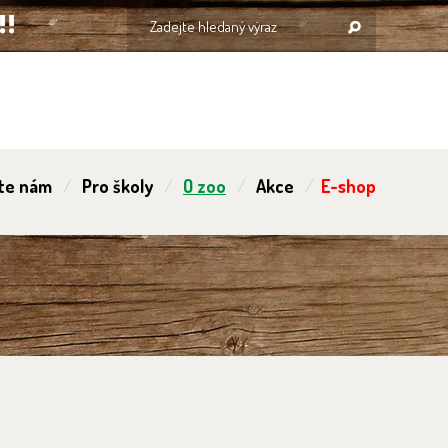
te nám
Pro školy
O zoo
Akce
E-shop