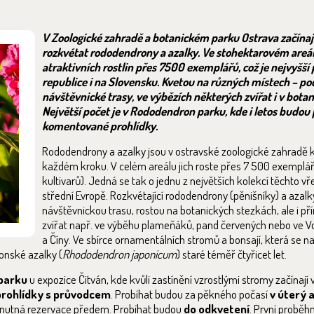
V Zoologické zahradě a botanickém parku Ostrava začína
rozkvétat rododendrony a azalky. Ve stohektarovém areál
atraktivních rostlin přes 7500 exemplářů, což je nejvyšší
republice i na Slovensku. Kvetou na různých místech – po
návštěvnické trasy, ve výbězích některých zvířat i v bota
Největší počet je v Rododendron parku, kde i letos budou
komentované prohlídky.
Rododendrony a azalky jsou v ostravské zoologické zahradě k
každém kroku. V celém areálu jich roste přes 7 500 exemplář
kultivarů). Jedná se tak o jednu z největších kolekcí těchto vře
střední Evropě. Rozkvétající rododendrony (pěnišníky) a azalky
návštěvnickou trasu, rostou na botanických stezkách, ale i př
zvířat např. ve výběhu plameňáků, pand červených nebo ve Vo
a Číny. Ve sbírce ornamentálních stromů a bonsají, která se n
onské azalky (
Rhododendron
japonicum
) staré téměř čtyřicet let.
parku
u expozice Čitván, kde kvůli zastínění vzrostlými stromy začínají
rohlídky s průvodcem
. Probíhat budou za pěkného počasí
v
úterý a
ně nutná rezervace předem. Probíhat budou
do odkvetení
. První proběh