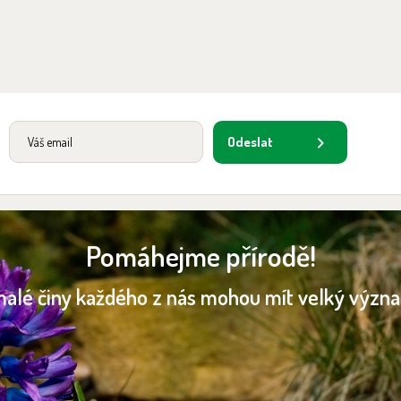
Odeslat
Pomáhejme přírodě!
malé činy každého z nás mohou mít velký význ