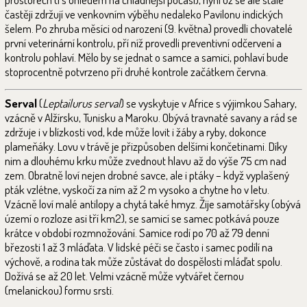
častěji zdržují ve venkovním výběhu nedaleko Pavilonu indických
šelem. Po zhruba měsíci od narození (9. května) provedli chovatelé
první veterinární kontrolu, pří níž provedli preventivní odčervení a
kontrolu pohlaví. Mělo by se jednat o samce a samici, pohlaví bude
stoprocentně potvrzeno při druhé kontrole začátkem června.
Serval
(
Leptailurus serval
) se vyskytuje v Africe s výjimkou Sahary,
vzácně v Alžírsku, Tunisku a Maroku. Obývá travnaté savany a rád se
zdržuje i v blízkosti vod, kde může lovit i žáby a ryby, dokonce
plameňáky. Lovu v trávě je přizpůsoben delšími končetinami. Díky
nim a dlouhému krku může zvednout hlavu až do výše 75 cm nad
zem. Obratně loví nejen drobné savce, ale i ptáky – když vyplašený
pták vzlétne, vyskočí za ním až 2 m vysoko a chytne ho v letu.
Vzácně loví malé antilopy a chytá také hmyz. Žije samotářsky (obývá
území o rozloze asi tří km2), se samicí se samec potkává pouze
krátce v období rozmnožování. Samice rodí po 70 až 79 denní
březosti 1 až 3 mláďata. V lidské péči se často i samec podílí na
výchově, a rodina tak může zůstávat do dospělosti mláďat spolu.
Dožívá se až 20 let. Velmi vzácně může vytvářet černou
(melanickou) formu srsti.