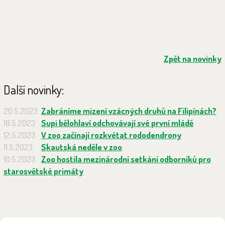
Zpět na novinky
Další novinky:
20.5.2023
Zabráníme mizení vzácných druhů na Filipínách?
18.5.2023
Supi bělohlaví odchovávají své první mládě
12.5.2023
V zoo začínají rozkvétat rododendrony
11.5.2023
Skautská neděle v zoo
10.5.2023
Zoo hostila mezinárodní setkání odborníků pro
starosvětské primáty