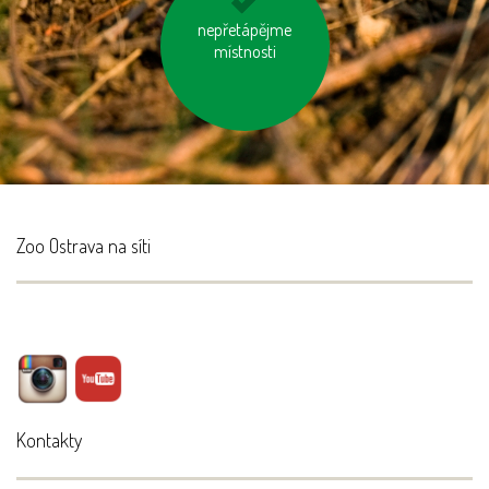
nespalujme odpady
nepřetápějme
místnosti
Zoo Ostrava na síti
Kontakty