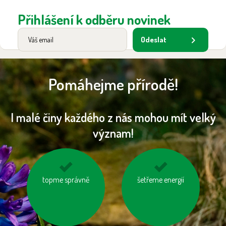
Přihlášení k odběru novinek
Odeslat
Pomáhejme přírodě!
I malé činy každého z nás mohou mít velký
význam!
využívejme auto ve
topme správně
jezme naše ryby
šetřeme energií
více lidech