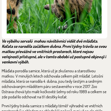
Ve výběhu servalů mohou návštěvníci vidět dvě mláďata.
Koťata se narodila začátkem dubna. První týdny trávila se svou
matkou převážně ve vnitřních prostorech, které nejsou
veřejnosti přístupné, ale v tomto období už postupně objevují i
venkovní výběh.
Mláďata porodila samice, která už je zkušenou a starostlivou
matkou. V minulých letech odchovala celkem pět mláďat. Letošní
mláďata, která se narodila 4. dubna, jsou tedy šestým a sedmým
odchovávaným mládětem páru sestaveného v roce 2017. Zoo
Ostrava chová tyto malé kočkovité šelmy od roku 1989 a celkem se
zde podařilo odchovat na tři desítky koťat.
První týdny trávila samice s mláďaty téměř výhradně ve vnitřních
prostorech (i s ohledem na chladnější počasí), nyní už se ale stále