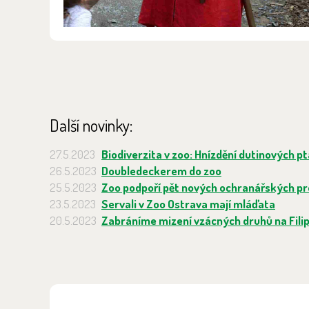
Další novinky:
27.5.2023
Biodiverzita v zoo: Hnízdění dutinových p
26.5.2023
Doubledeckerem do zoo
25.5.2023
Zoo podpoří pět nových ochranářských pr
23.5.2023
Servali v Zoo Ostrava mají mláďata
20.5.2023
Zabráníme mizení vzácných druhů na Fili