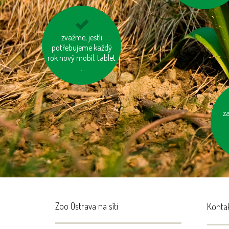
jezme sezónní
zvažme, jestli
potřebujeme každý
zeleninu a ovoce
rok nový mobil, tablet
vypěstované v našem
kraji
...
z
Zoo Ostrava na síti
Konta