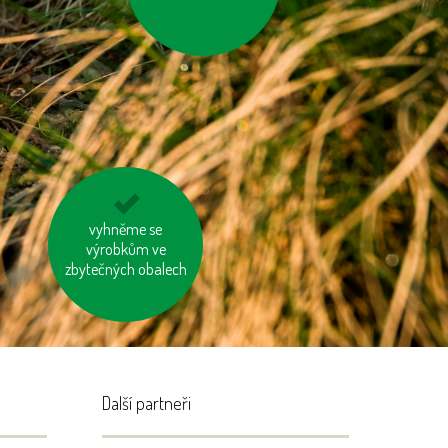
apd.)
tiskněme na
vyhněme se
recyklovaný papír
výrobkům ve
zbytečných obalech
Další partneři