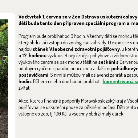
Ve čtvrtek 1. června se v Zoo Ostrava uskuteční oslavy
děti bude tento den připraven speciální program a ma
Program bude probíhat od 9 hodin. Všechny děti se mohou těš
který obdrží při vstupu do zoologické zahrady. U expozice s d
najdou
stánek Všeobecné zdravotní pojišťovny
, u které
a 17. hodinou
vyzkoušet nejrůznější pohybové a vědomostní ak
výukového centra se pak mohou těšit na
setkání s
Červenou
udatným rytířem, spanilou princeznou a dalšími
pohádkovými
postavičkami
. S nimi si můžou malí oslavenci zahrát a zaso
hodin.
Během celého dne budou probíhat i
komentovaná s
zvířat.
Akce, kterou finančně podpořily Moravskoslezský kraj a Všeo
pojišťovna, se uskuteční pouze za pěkného počasí. Děti tento 
vstupné do zoo, tj. 100 Kč, a všechny obdrží malý dárek.