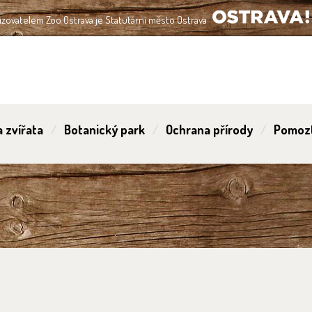
izovatelem Zoo Ostrava je Statutární město Ostrava
OSTRAVA!!!
 zvířata
Botanický park
Ochrana přírody
Pomoz