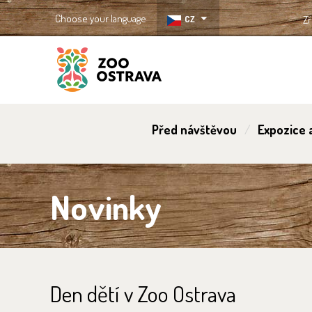
Choose your language
CZ
Zř
ZOO Ostrava
Před návštěvou
Expozice a
Novinky
Den dětí v Zoo Ostrava