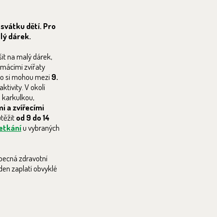
 svátku dětí. Pro
lý dárek.
it na malý dárek,
omácími zvířaty
ho si mohou mezi
9.
tivity. V okolí
 karkulkou,
 a zvířecími
utěžit
od 9 do 14
etkání
u vybraných
becná zdravotní
den zaplatí obvyklé