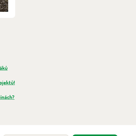
táků
ojektů!
pínách?