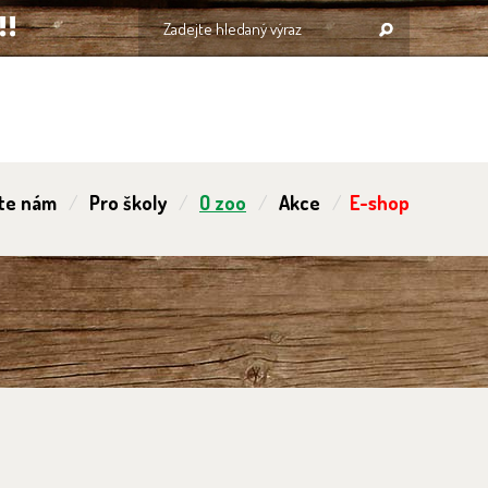
te nám
Pro školy
O zoo
Akce
E-shop