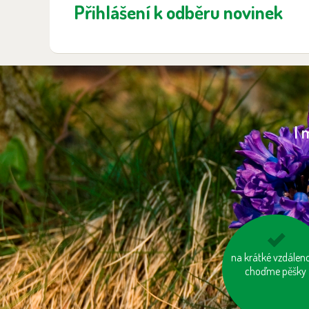
Přihlášení k odběru novinek
I 
na krátké vzdáleno
kupujme výrobk
neobsahující palm
choďme pěšky
olej