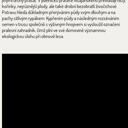
jinými druhy prasat. V jídelníčku prasete visajánského převládají hlízy,
kořínky, nejrůznější plody, ale také drobní bezobratlí živočichové.
Potravu hledá důkladným přerýváním půdy svým dlouhým a na
pachy citlivým rypákem. Kypřením půdy a následným rozséváním
semen v trusu společně s výživným hnojivem si vysloužil označení
pralesní zahradník, čímž plní ve své domovině významnou
ekologickou úlohu při obnově lesa.