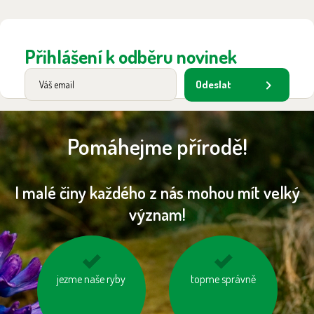
Přihlášení k odběru novinek
Odeslat
Pomáhejme přírodě!
I malé činy každého z nás mohou mít velký
význam!
jezme naše ryby
vypínejme el.
nesviťme zbytečně
topme správně
spotřebiče (TV, PC
apd.)