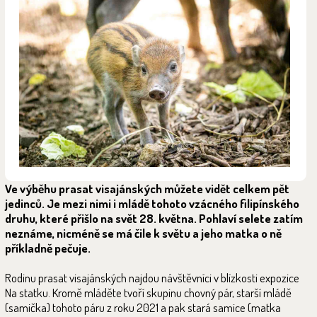
Ve výběhu prasat visajánských můžete vidět celkem pět
jedinců. Je mezi nimi i mládě tohoto vzácného filipínského
druhu, které přišlo na svět 28. května. Pohlaví selete zatím
neznáme, nicméně se má čile k světu a jeho matka o ně
příkladně pečuje.
Rodinu prasat visajánských najdou návštěvníci v blízkosti expozice
Na statku. Kromě mláděte tvoří skupinu chovný pár, starší mládě
(samička) tohoto páru z roku 2021 a pak stará samice (matka