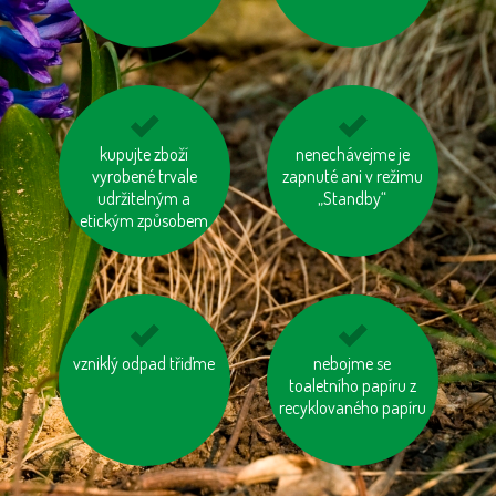
využívejme auto ve
kupujte zboží
nenechávejme je
kupujme místní
vyrobené trvale
více lidech
zapnuté ani v režimu
výrobky
udržitelným a
„Standby“
etickým způsobem
mysleme na „skrytou
vzniklý odpad třiďme
jezděme na kole
nebojme se
vodu“ ve výrobcích
toaletního papíru z
recyklovaného papíru