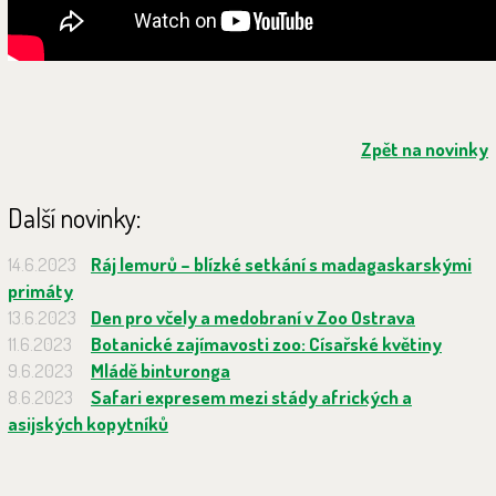
Zpět na novinky
Další novinky:
14.6.2023
Ráj lemurů – blízké setkání s madagaskarskými
primáty
13.6.2023
Den pro včely a medobraní v Zoo Ostrava
11.6.2023
Botanické zajímavosti zoo: Císařské květiny
9.6.2023
Mládě binturonga
8.6.2023
Safari expresem mezi stády afrických a
asijských kopytníků