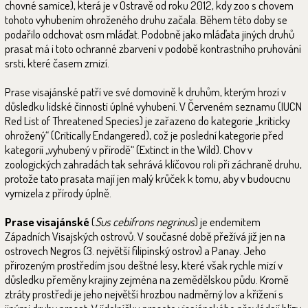
chovné samice), která je v Ostravě od roku 2012, kdy zoo s chovem
tohoto vyhubením ohroženého druhu začala. Během této doby se
podařilo odchovat osm mláďat. Podobně jako mláďata jiných druhů
prasat má i toto ochranné zbarvení v podobě kontrastního pruhování
srsti, které časem zmizí.
Prase visajánské patří ve své domovině k druhům, kterým hrozí v
důsledku lidské činnosti úplné vyhubení. V Červeném seznamu (IUCN
Red List of Threatened Species) je zařazeno do kategorie „kriticky
ohrožený“ (Critically Endangered), což je poslední kategorie před
kategorií „vyhubený v přírodě“ (Extinct in the Wild). Chov v
zoologických zahradách tak sehrává klíčovou roli při záchraně druhu,
protože tato prasata mají jen malý krůček k tomu, aby v budoucnu
vymizela z přírody úplně.
Prase visajánské
(
Sus cebifrons negrinus
) je endemitem
Západních Visajských ostrovů. V současné době přežívá již jen na
ostrovech Negros (3. největší filipínský ostrov) a Panay. Jeho
přirozeným prostředím jsou deštné lesy, které však rychle mizí v
důsledku přeměny krajiny zejména na zemědělskou půdu. Kromě
ztráty prostředí je jeho největší hrozbou nadměrný lov a křížení s