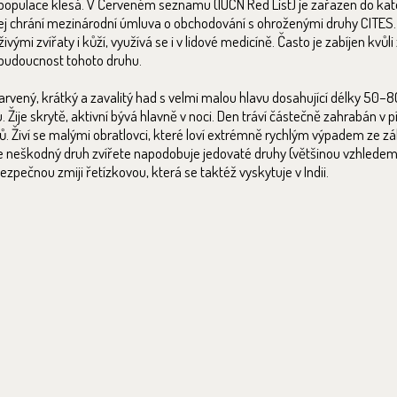
opulace klesá. V Červeném seznamu (IUCN Red List) je zařazen do kate
í jej chrání mezinárodní úmluva o obchodování s ohroženými druhy CITES
 zvířaty i kůží, využívá se i v lidové medicíně. Často je zabíjen kvůl
o budoucnost tohoto druhu.
arvený, krátký a zavalitý had s velmi malou hlavu dosahující délky 50–
. Žije skrytě, aktivní bývá hlavně v noci. Den tráví částečně zahrabán v p
ichů. Živí se malými obratlovci, které loví extrémně rychlým výpadem ze zá
že neškodný druh zvířete napodobuje jedovaté druhy (většinou vzhledem
zpečnou zmiji řetízkovou, která se taktéž vyskytuje v Indii.