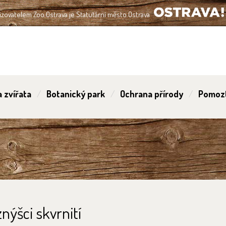
izovatelem Zoo Ostrava je Statutární město Ostrava
OSTRAVA!!!
 zvířata
Botanický park
Ochrana přírody
Pomoz
nýšci skvrnití