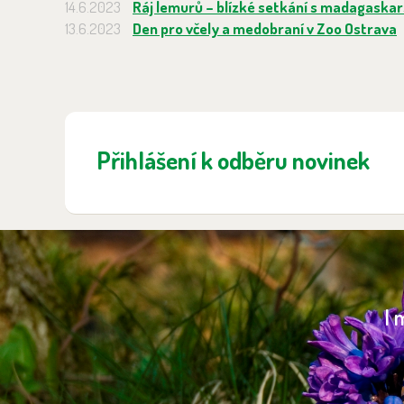
14.6.2023
Ráj lemurů – blízké setkání s madagaska
13.6.2023
Den pro včely a medobraní v Zoo Ostrava
Přihlášení k odběru novinek
I 