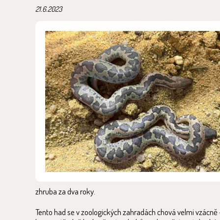
21.6.2023
zhruba za dva roky.
Tento had se v zoologických zahradách chová velmi vzácně –