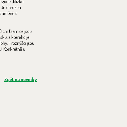
gorie „blízko
. Je ohrožen
i záměně s
80 cm (samice jsou
ísku, z kterého je
lohy. Hroznýšci jsou
). Konkrétně u
Zpět na novinky