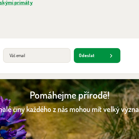
rskými primáty
Odeslat
Pomáhejme přírodě!
malé činy každého z nás mohou mít velký význ