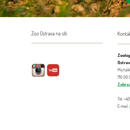
Zoo Ostrava na síti
Konta
Zoolog
Ostrava
Michálk
710 00
Zobraz
Tel: +4
E-mail: