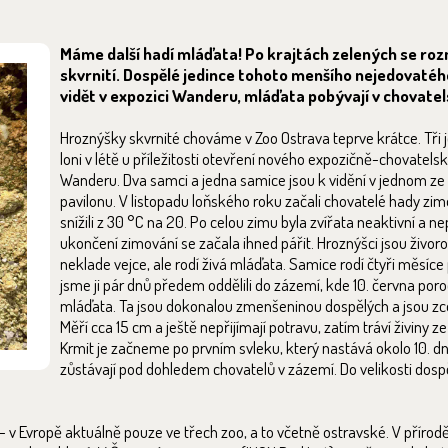
Máme další hadí mláďata! Po krajtách zelených se rozm
skvrnití. Dospělé jedince tohoto menšího nejedovaté
vidět v expozici Wanderu, mláďata pobývají v chovate
Hroznýšky skvrnité chováme v Zoo Ostrava teprve krátce. Tři 
loni v létě u příležitosti otevření nového expozičně-chovate
Wanderu. Dva samci a jedna samice jsou k vidění v jednom ze d
pavilonu. V listopadu loňského roku začali chovatelé hady zim
snížili z 30 °C na 20. Po celou zimu byla zvířata neaktivní a ne
ukončení zimování se začala ihned pářit. Hroznýšci jsou živorod
neklade vejce, ale rodí živá mláďata. Samice rodí čtyři měsíce
jsme ji pár dnů předem oddělili do zázemí, kde 10. června poro
mláďata. Ta jsou dokonalou zmenšeninou dospělých a jsou zc
Měří cca 15 cm a ještě nepřijímají potravu, zatím tráví živiny 
Krmit je začneme po prvním svleku, který nastává okolo 10. dn
zůstávají pod dohledem chovatelů v zázemí. Do velikosti dosp
 v Evropě aktuálně pouze ve třech zoo, a to včetně ostravské. V přírodě