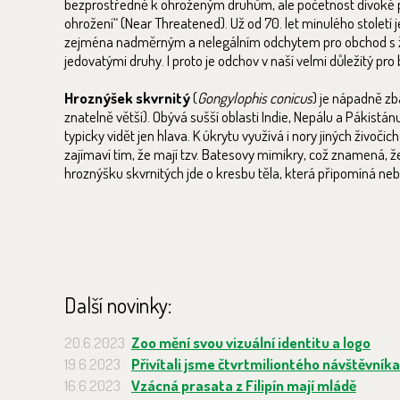
bezprostředně k ohroženým druhům, ale početnost divoké p
ohrožení“ (Near Threatened). Už od 70. let minulého stolet
zejména nadměrným a nelegálním odchytem pro obchod s živými
jedovatými druhy. I proto je odchov v naší velmi důležitý pr
Hroznýšek skvrnitý
(
Gongylophis conicus
) je nápadně zb
znatelně větší). Obývá sušší oblasti Indie, Nepálu a Pákistánu
typicky vidět jen hlava. K úkrytu využívá i nory jiných živoč
zajímaví tím, že mají tzv. Batesovy mimikry, což znamená, 
hroznýšku skvrnitých jde o kresbu těla, která připomíná nebe
Další novinky:
20.6.2023
Zoo mění svou vizuální identitu a logo
19.6.2023
Přivítali jsme čtvrtmiliontého návštěvníka
16.6.2023
Vzácná prasata z Filipín mají mládě