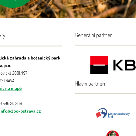
Generální partner
kty
ická zahrada a botanický park
, p.o.
ovická 2081/197
 OSTRAVA
Hlavní partneři
it na mapě
20 596 241 269
info@zoo-ostrava.cz