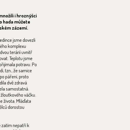
nožili i hroznýšci
ho hada můžete
lském zázemí.
jedince jsme dovezli
lského komplexu
vou terárií uvnitř
ovat. Teplotu jsme
přijímala potravu. Po
í, tzn., že samice
 po páření, proto
dila dvě zdravá
ela samostatná.
ze žloutkového váčku.
e života. Mláďata
ělců dorostou
 zatím nepatří k