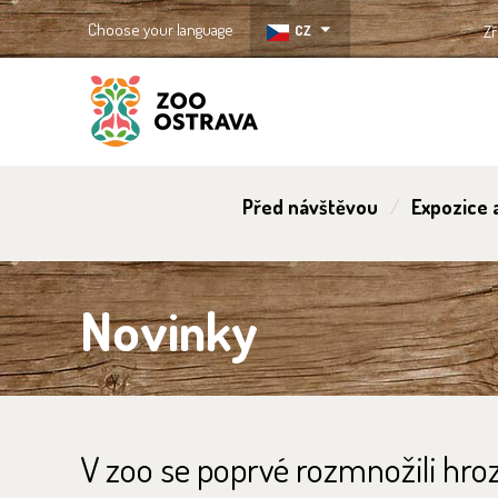
Choose your language
CZ
Zř
ZOO Ostrava
Před návštěvou
Expozice a
Novinky
V zoo se poprvé rozmnožili hroz