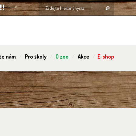
te nám
Pro školy
O zoo
Akce
E-shop