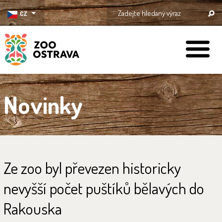
CZ
ZOO Ostrava
Novinky
Ze zoo byl převezen historicky
nevyšší počet puštíků bělavých do
Rakouska