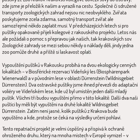
zde jsme je přeložili k našim a vyrazili na cestu. Společné či sdružené
transporty zoologických zahrad nejsou nic neobvyklého. Zvířata
poskytujeme zcela zdarma, samotný transport zvířat ale
samozřejmě někdo zaplatit musí. V předcházejících letech si pro
puštíky opakovaně přijeli kolegové z rakouského projektu. Letos nás
ale požádali o pomoc s přepravou jak našich, tak krakovských sov.
Zoologické zahrady se mezi sebou někdy o náklady dělí, jindy jedna
zoo pomůže druhé a příště si laskavost oplatí.
Vypouštění puštíků v Rakousku probíhá na dvou ekologicky cenných
lokalitách – v Biosférické rezervaci Vídeňský les (Biosphärenpark
Wienerwald) a v původním lese v oblasti Dürrenstein (Wildnisgebiet
Dürrenstein). Dva ostravské puštíky jsme ihned převezli do adaptační
voliéry ve Vídeňském lese, kde už byl umístěn jeden další mladý
puštík. Všichni tři budou vypuštěni přímo v této lokalitě. Další dva naši
puštíci by měli být vypuštěni na druhé lokalitě Wildnisgebiet
Dürrenstein. Zatím není jasné, kolik puštíků z Krakova bude
vypuštěno a kde, protože se čeká na výsledky určení pohlaví.
Tento repatriační projekt je velmi úspěšný a přispívá k ochraně
ohroženého druhu, který na mnoha místech v Evropě vymizel – v