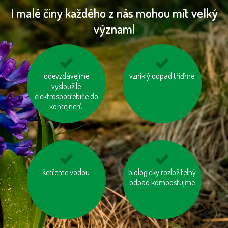
I malé činy každého z nás mohou mít velký
význam!
zatepleme si dům
odevzdávejme
vzniklý odpad třiďme
používejme dobíjecí
vysloužilé
baterie
elektrospotřebiče do
kontejnerů
šetřeme vodou
nevytvářejme
choďme po schodech,
biologicky rozložitelný
zbytečný odpad
odpad kompostujme
nejezděme výtahem