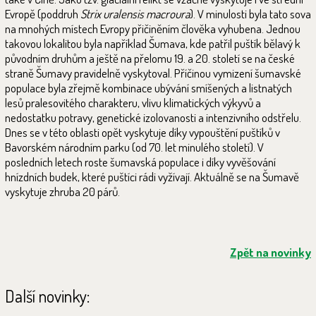
Evropě (poddruh
Strix uralensis macroura
). V minulosti byla tato sova
na mnohých místech Evropy přičiněním člověka vyhubena. Jednou
takovou lokalitou byla například Šumava, kde patřil puštík bělavý k
původním druhům a ještě na přelomu 19. a 20. století se na české
straně Šumavy pravidelně vyskytoval. Příčinou vymizení šumavské
populace byla zřejmě kombinace ubývání smíšených a listnatých
lesů pralesovitého charakteru, vlivu klimatických výkyvů a
nedostatku potravy, genetické izolovanosti a intenzivního odstřelu.
Dnes se v této oblasti opět vyskytuje díky vypouštění puštíků v
Bavorském národním parku (od 70. let minulého století). V
posledních letech roste šumavská populace i díky vyvěšování
hnízdních budek, které puštíci rádi vyžívají. Aktuálně se na Šumavě
vyskytuje zhruba 20 párů.
Zpět na novinky
Další novinky: