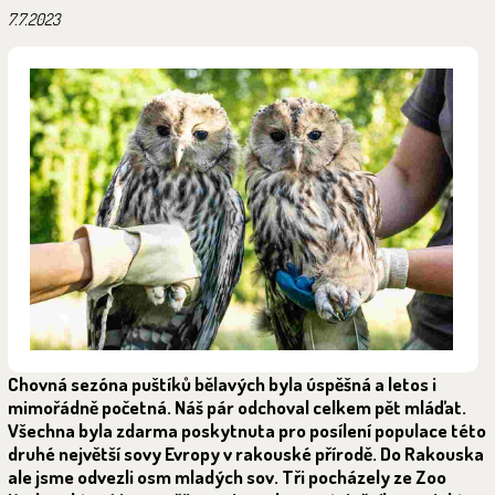
7.7.2023
Chovná sezóna puštíků bělavých byla úspěšná a letos i
mimořádně početná. Náš pár odchoval celkem pět mláďat.
Všechna byla zdarma poskytnuta pro posílení populace této
druhé největší sovy Evropy v rakouské přírodě. Do Rakouska
ale jsme odvezli osm mladých sov. Tři pocházely ze Zoo