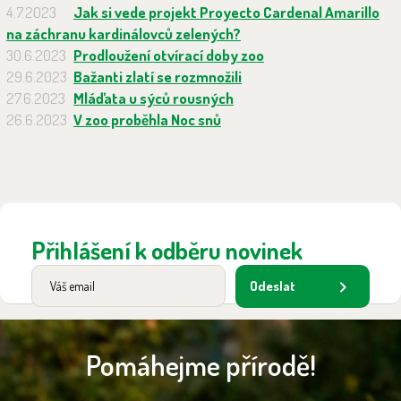
4.7.2023
Jak si vede projekt Proyecto Cardenal Amarillo
na záchranu kardinálovců zelených?
30.6.2023
Prodloužení otvírací doby zoo
29.6.2023
Bažanti zlatí se rozmnožili
27.6.2023
Mláďata u sýců rousných
26.6.2023
V zoo proběhla Noc snů
Přihlášení k odběru novinek
Odeslat
Pomáhejme přírodě!