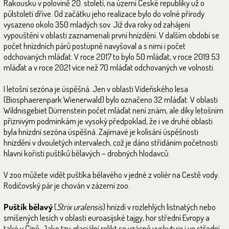
Rakousku v polovině 20. století, na území České republiky už o
půlstoletí dříve. Od začátku jeho realizace bylo do volné přírody
vysazeno okolo 350 mladých sov. Již dva roky od zahájení
vypouštění v oblasti zaznamenali první hnízdění. V dalším období se
počet hnízdních párů postupně navyšoval a s nimi i počet
odchovaných mláďat. V roce 2017 to bylo 50 mláďat, v roce 2019 53
mláďat a v roce 2021 více než 70 mláďat odchovaných ve volnosti.
I letošní sezóna je úspěšná. Jen v oblasti Vídeňského lesa
(Biosphaerenpark Wienerwald) bylo označeno 32 mláďat. V oblasti
Wildnisgebiet Dürrenstein počet mláďat není znám, ale díky letošním
příznivým podmínkám je vysoký předpoklad, že i ve druhé oblasti
byla hnízdní sezóna úspěšná. Zajímavé je kolísání úspěšnosti
hnízdění v dvouletých intervalech, což je dáno střídáním početnosti
hlavní kořisti puštíků bělavých – drobných hlodavců.
V zoo můžete vidět puštíka bělavého v jedné z voliér na Cestě vody.
Rodičovský pár je chován v zázemí zoo.
Puštík bělavý
(
Strix uralensis
) hnízdí v rozlehlých listnatých nebo
smíšených lesích v oblasti euroasijské tajgy, hor střední Evropy a
také v Číně. Jako tzv. glaciální relikt se vzácně vyskytuje i ve střední