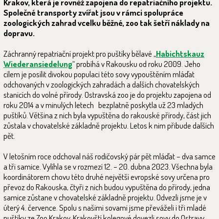
Krakov, která je rovněž zapojena do repatriačního projektu.
Společné transporty zvířat jsou v rámci spolupráce
zoologických zahrad vcelku běžné, zoo tak šetří náklady na
dopravu.
Záchranný repatriační projekt pro puštíky bělavé „
Habichtskauz
Wiederansiedelung
“ probíhá v Rakousku od roku 2009. Jeho
cílem je posílit divokou populaci této sovy vypouštěním mláďat
odchovaných v zoologických zahradách a dalších chovatelských
stanicích do volné přírody. Ostravská zoo je do projektu zapojena od
roku 2014 a v minulých letech bezplatně poskytla už 23 mladých
puštíků. Většina z nich byla vypuštěna do rakouské přírody, část jich
zůstala v chovatelské základně projektu. Letos k nim přibude dalších
pět.
V letošním roce odchoval náš rodičovský pár pět mláďat – dva samce
a tři samice. Vylíhla se v rozmezí 12. – 20. dubna 2023. Všechna byla
koordinátorem chovu této druhé největší evropské sovy určena pro
převoz do Rakouska, čtyři z nich budou vypuštěna do přírody, jedna
samice zůstane v chovatelské základně projektu. Odvezli jsme je v
úterý 4. července. Spolu s našimi sovami jsme převáželi i tři mladé
puštíky ze Zoo Krakov. Krakovští kolegové dovezli sovy do Ostravy,