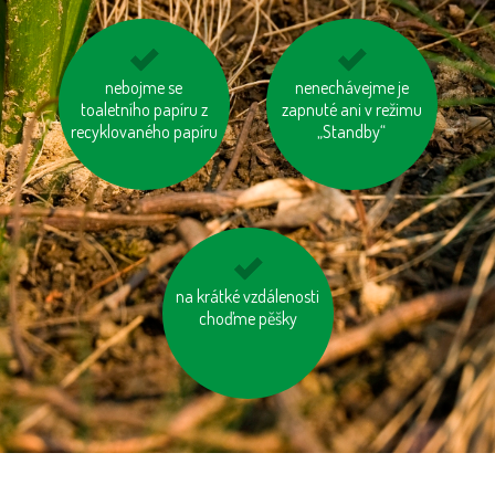
používejme prací a
nebojme se
nenechávejme je
vypínejme el.
toaletního papíru z
čisticí prostředky
zapnuté ani v režimu
spotřebiče (TV, PC
recyklovaného papíru
šetrné k přírodě
„Standby“
apd.)
na krátké vzdálenosti
jezděme na kole
choďme pěšky