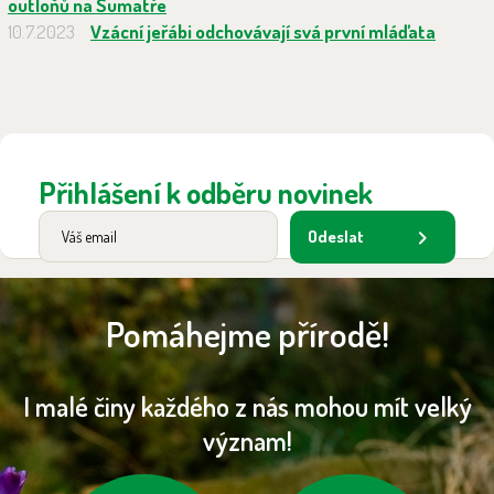
outloňů na Sumatře
10.7.2023
Vzácní jeřábi odchovávají svá první mláďata
Přihlášení k odběru novinek
Odeslat
Pomáhejme přírodě!
I malé činy každého z nás mohou mít velký
význam!