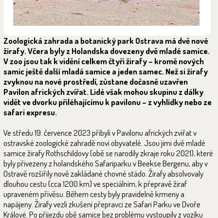
Zoologická zahrada a botanický park Ostrava má dvě nové
žirafy. Včera byly z Holandska dovezeny dvě mladé samice.
V zoo jsou tak k vidění celkem čtyři žirafy – kromě nových
samic ještě další mladá samice a jeden samec. Než si žirafy
zvyknou na nové prostředí, zůstane dočasně uzavřen
Pavilon afrických zvířat. Lidé však mohou skupinu z dálky
vidět ve dvorku přiléhajícímu k pavilonu – z vyhlídky nebo ze
safari expresu.
Ve středu 19. července 2023 přibyli v Pavilonu afrických zvířat v
ostravské zoologické zahradě noví obyvatelé. Jsou jimi dvě mladé
samice žirafy Rothschildovy (obě se narodily zkraje roku 2021), které
byly přivezeny z holandského Safariparku v Beekse Bergenu, aby v
Ostravě rozšířily nově zakládané chovné stádo. Žirafy absolvovaly
dlouhou cestu (cca 1200 km) ve speciálním, k přepravě žiraf
upraveném přívěsu. Během cesty byly pravidelně krmeny a
napájeny. Žirafy vezli zkušení přepravci ze Safari Parku ve Dvoře
Králové. Po příjezdu obě samice bez problému vystoupily z vozíku