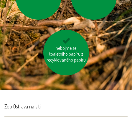
„Standby“
nespalujme odpady
nebojme se
toaletního papíru z
recyklovaného papíru
Zoo Ostrava na síti