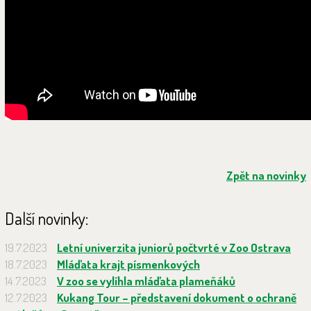
Zpět na novinky
Další novinky:
19.7.2023
Letní univerzita juniorů počtvrté v Zoo Ostrava
18.7.2023
Mláďata krajt písmenkových
14.7.2023
V zoo se vylíhla mláďata plameňáků
12.7.2023
Kukang Tour – představení dokument o ochraně