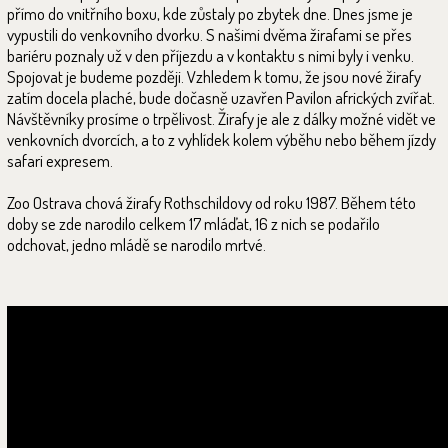
přímo do vnitřního boxu, kde zůstaly po zbytek dne. Dnes jsme je
vypustili do venkovního dvorku. S našimi dvěma žirafami se přes
bariéru poznaly už v den příjezdu a v kontaktu s nimi byly i venku.
Spojovat je budeme později. Vzhledem k tomu, že jsou nové žirafy
zatím docela plaché, bude dočasně uzavřen Pavilon afrických zvířat.
Návštěvníky prosíme o trpělivost. Žirafy je ale z dálky možné vidět ve
venkovních dvorcích, a to z vyhlídek kolem výběhu nebo během jízdy
safari expresem.
Zoo Ostrava chová žirafy Rothschildovy od roku 1987. Během této
doby se zde narodilo celkem 17 mláďat, 16 z nich se podařilo
odchovat, jedno mládě se narodilo mrtvé.