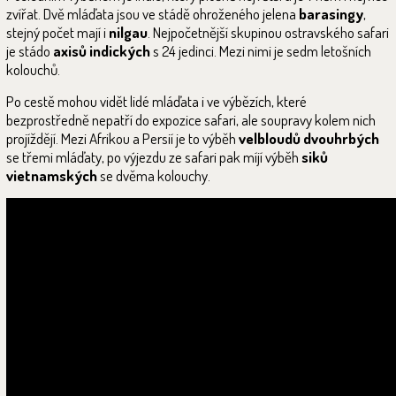
zvířat. Dvě mláďata jsou ve stádě ohroženého jelena
barasingy
,
stejný počet mají i
nilgau
. Nejpočetnější skupinou ostravského safari
je stádo
axisů indických
s 24 jedinci. Mezi nimi je sedm letošních
kolouchů.
Po cestě mohou vidět lidé mláďata i ve výbězích, které
bezprostředně nepatří do expozice safari, ale soupravy kolem nich
projíždějí. Mezi Afrikou a Persií je to výběh
velbloudů dvouhrbých
se třemi mláďaty, po výjezdu ze safari pak míjí výběh
siků
vietnamských
se dvěma kolouchy.