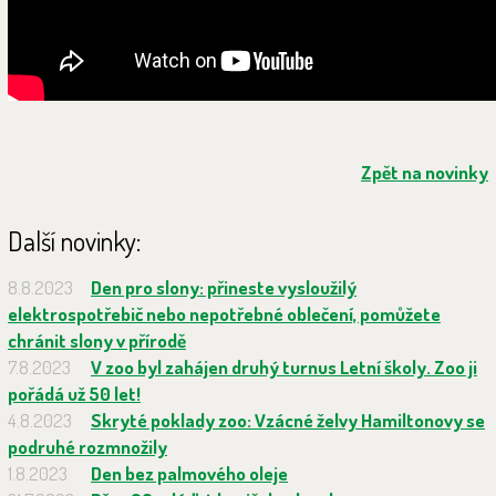
Zpět na novinky
Další novinky:
8.8.2023
Den pro slony: přineste vysloužilý
elektrospotřebič nebo nepotřebné oblečení, pomůžete
chránit slony v přírodě
7.8.2023
V zoo byl zahájen druhý turnus Letní školy. Zoo ji
pořádá už 50 let!
4.8.2023
Skryté poklady zoo: Vzácné želvy Hamiltonovy se
podruhé rozmnožily
1.8.2023
Den bez palmového oleje