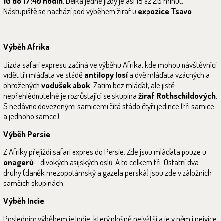
10 do 17:40 hodin
. Délka jedné jízdy je asi 15 až 20 minut.
Nástupiště se nachází pod výběhem žiraf u
expozice Tsavo
.
Výběh Afrika
Jízda safari expresu začíná ve výběhu Afrika, kde mohou návštěvníci
vidět tři mláďata ve stádě
antilopy losí
a dvě mláďata vzácných a
ohrožených
vodušek abok
. Zatím bez mláďat, ale jistě
nepřehlédnutelné je rozrůstající se skupina
žiraf Rothschildových
.
S nedávno dovezenými samicemi čítá stádo čtyři jedince (tři samice
a jednoho samce).
Výběh Persie
Z Afriky přejíždí safari expres do Persie. Zde jsou mláďata pouze u
onagerů
– divokých asijských oslů. A to celkem tři. Ostatní dva
druhy (daněk mezopotámský a gazela perská) jsou zde v záložních
samčích skupinách.
Výběh Indie
Posledním výběhem je Indie, který plošně největší a je v něm i nejvíce