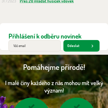
31.7.2023
Přes 20 mláďat husiček vdovek
Přihlášení k odběru novinek
Odeslat
Pomáhejme přírodě!
I malé činy každého z nás mohou mít velký
význam!