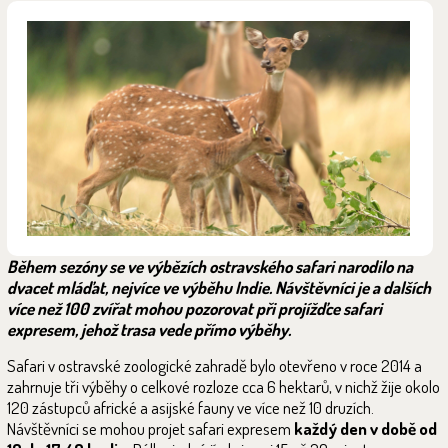
Během sezóny se ve výbězích ostravského safari narodilo na
dvacet mláďat, nejvíce ve výběhu Indie. Návštěvníci je a dalších
více než 100 zvířat mohou pozorovat při projížďce safari
expresem, jehož trasa vede přímo výběhy.
Safari v ostravské zoologické zahradě bylo otevřeno v roce 2014 a
zahrnuje tři výběhy o celkové rozloze cca 6 hektarů, v nichž žije okolo
120 zástupců africké a asijské fauny ve více než 10 druzích.
Návštěvníci se mohou projet safari expresem
každý den v době od