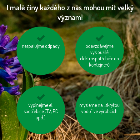
I malé činy každého z nás mohou mít velký
význam!
nespalujme odpady
kupujeme dřevěný
biologicky rozložitelný
odevzdávejme
nábytek s logem FSC
odpad kompostujme
vysloužilé
elektrospotřebiče do
kontejnerů
kupujme místní
vypínejme el.
mysleme na „skrytou
zatepleme si dům
spotřebiče (TV, PC
výrobky
vodu“ ve výrobcích
apd.)