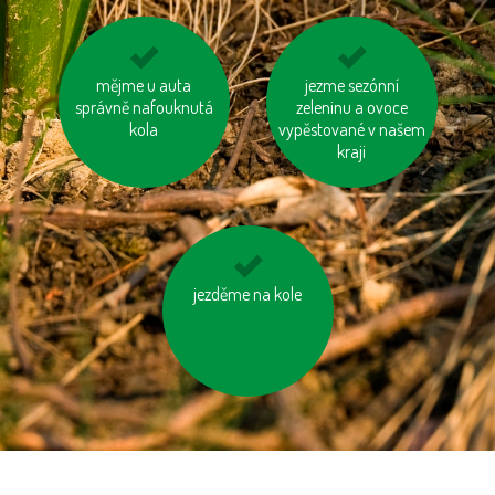
šetřeme energií
mějme u auta
používejme dobíjecí
jezme sezónní
správně nafouknutá
zeleninu a ovoce
baterie
kola
vypěstované v našem
kraji
jezděme na kole
tiskněme na
recyklovaný papír