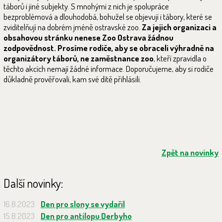
táborů i jiné subjekty. S mnohými z nich je spolupráce
bezproblémová a dlouhodobá, bohužel se objevují i tábory, které se
zviditelňují na dobrém jméně ostravské zoo.
Za jejich organizaci a
obsahovou stránku nenese Zoo Ostrava žádnou
zodpovědnost. Prosíme rodiče, aby se obraceli výhradně na
organizátory táborů, ne zaměstnance zoo
, kteří zpravidla o
těchto akcích nemají žádné informace. Doporučujeme, aby si rodiče
důkladně prověřovali, kam své dítě přihlásili.
Zpět na novinky
Další novinky:
16.8.2023
Den pro slony se vydařil
15.8.2023
Den pro antilopu Derbyho