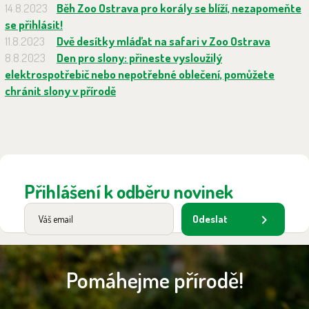
14.8.2023
Běh Zoo Ostrava pro korály se blíží, nezapomeňte
se přihlásit!
11.8.2023
Dvě desítky mláďat na safari v Zoo Ostrava
8.8.2023
Den pro slony: přineste vysloužilý
elektrospotřebič nebo nepotřebné oblečení, pomůžete
chránit slony v přírodě
Přihlášení k odběru novinek
Odeslat
Pomáhejme přírodě!