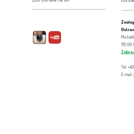
Zoolog
Ostrava
Michálk
710 00
Zobraz
Tel: +4
E-mail: