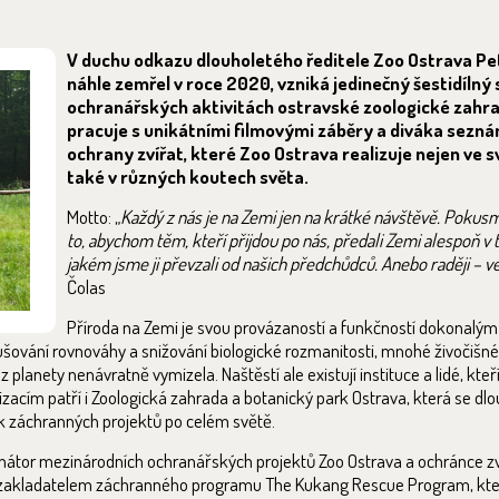
V duchu odkazu dlouholetého ředitele Zoo Ostrava Pet
náhle zemřel v roce 2020, vzniká jedinečný šestidílný s
ochranářských aktivitách ostravské zoologické zah
pracuje s unikátními filmovými záběry a diváka sezn
ochrany zvířat, které Zoo Ostrava realizuje nejen ve s
také v různých koutech světa.
Motto: „
Každý z nás je na Zemi jen na krátké návštěvě. Pokus
to, abychom těm, kteří přijdou po nás, předali Zemi alespoň v
jakém jsme ji převzali od našich předchůdců. Anebo raději – v
Čolas
Příroda na Zemi je svou provázaností a funkčností dokonalým
ušování rovnováhy a snižování biologické rozmanitosti, mnohé živočišné 
planety nenávratně vymizela. Naštěstí ale existují instituce a lidé, kteří
anizacím patří i Zoologická zahrada a botanický park Ostrava, která se d
k záchranných projektů po celém světě.
átor mezinárodních ochranářských projektů Zoo Ostrava a ochránce zvíř
. Je zakladatelem záchranného programu The Kukang Rescue Program, kt