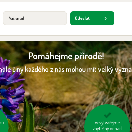
Odeslat
Pomáhejme přírodě!
malé činy každého z nás mohou mít velký význ
ďme
ku
nenechávejme je
nevytvářejme
zapnuté ani v režimu
zbytečný odpad