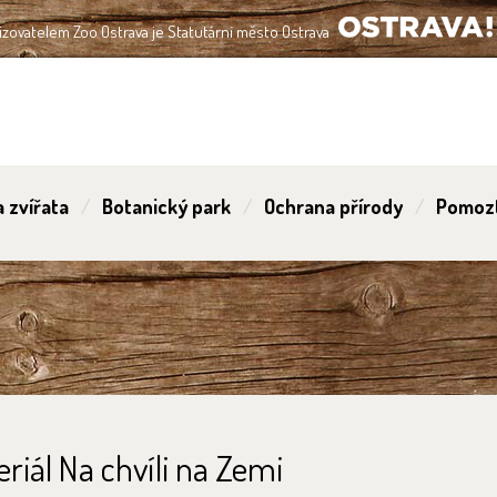
izovatelem Zoo Ostrava je Statutární město Ostrava
OSTRAVA!!!
 zvířata
Botanický park
Ochrana přírody
Pomoz
riál Na chvíli na Zemi