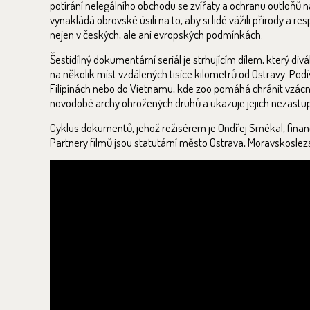
potírání nelegálního obchodu se zvířaty a ochranu outloňů
vynakládá obrovské úsilí na to, aby si lidé vážili přírody a
nejen v českých, ale ani evropských podmínkách.
Šestidílný dokumentární seriál je strhujícím dílem, který div
na několik míst vzdálených tisíce kilometrů od Ostravy. Pod
Filipínách nebo do Vietnamu, kde zoo pomáhá chránit vzác
novodobé archy ohrožených druhů a ukazuje jejich nezastupit
Cyklus dokumentů, jehož režisérem je Ondřej Smékal, finan
Partnery filmů jsou statutární město Ostrava, Moravskoslezs