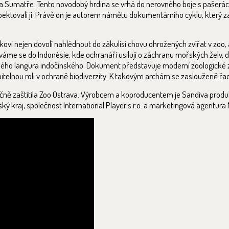
 na Sumatře. Tento novodobý hrdina se vrhá do nerovného boje s pašerá
 respektovali ji. Právě on je autorem námětu dokumentárního cyklu, kter
ákovi nejen dovolí nahlédnout do zákulisí chovu ohrožených zvířat v zoo, 
íváme se do Indonésie, kde ochranáři usilují o záchranu mořských želv, 
ného langura indočínského. Dokument představuje moderní zoologické 
elnou roli v ochraně biodiverzity. K takovým archám se zaslouženě řadí
čně zaštítila Zoo Ostrava. Výrobcem a koproducentem je Sandiva produ
ký kraj, společnost International Player s.r.o. a marketingová agentura 