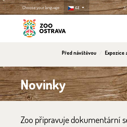
Choose your language
CZ
Zř
ZOO Ostrava
Před návštěvou
Expozice a
Novinky
Zoo připravuje dokumentární se