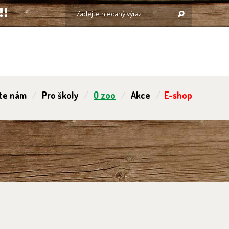
te nám
Pro školy
O zoo
Akce
E-shop