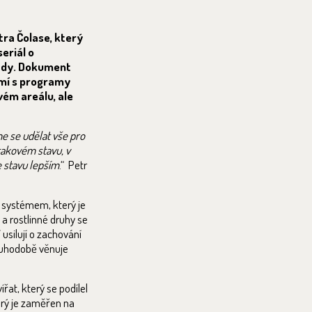
ra Čolase, který
eriál o
rady. Dokument
ámí s programy
vém areálu, ale
me se udělat vše pro
 takovém stavu, v
e stavu lepším
.“ Petr
 systémem, který je
a rostlinné druhy se
 usilují o zachování
louhodobě věnuje
at, který se podílel
erý je zaměřen na