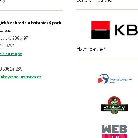
ická zahrada a botanický park
, p.o.
ovická 2081/197
 OSTRAVA
Hlavní partneři
it na mapě
20 596 241 269
info@zoo-ostrava.cz