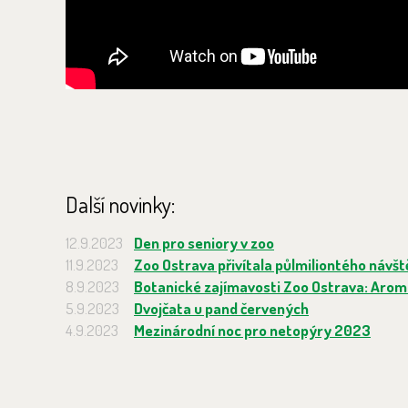
Další novinky:
12.9.2023
Den pro seniory v zoo
11.9.2023
Zoo Ostrava přivítala půlmiliontého návšt
8.9.2023
Botanické zajímavosti Zoo Ostrava: Arom
5.9.2023
Dvojčata u pand červených
4.9.2023
Mezinárodní noc pro netopýry 2023