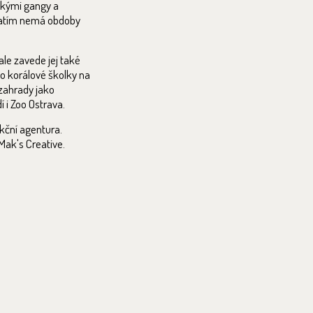
ckými gangy a
ý zatím nemá obdoby
ale zavede jej také
do korálové školky na
zahrady jako
 i Zoo Ostrava.
kční agentura.
Mak's Creative.