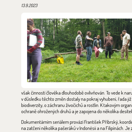
13.9.2023
však činností člověka dlouhodobě ovlivňován. To vede k nar
v důsledku těchto změn dostaly na pokraj vyhubení, řada již z 
biodiverzity, o záchranu živočichů a rostlin. K takovým org
ochraně ohrožených druhů a je zapojena do několika desíte
Dokumentárním seriálem provází František Příbrský, koordin
na zatčení několika pašeráků v Indonésii a na Filipínách