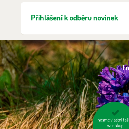
Přihlášení k odběru novinek
I 
vzniklý odpad tři
nosme vlastní taš
na nákup