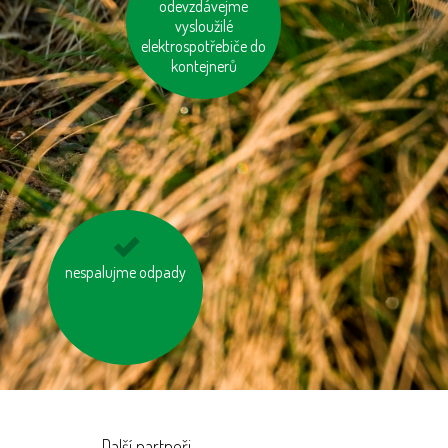
odevzdávejme
vypínejme el.
spotřebiče (TV, PC
vysloužilé
elektrospotřebiče do
apd.)
kontejnerů
nespalujme odpady
kupujte zboží
vyrobené trvale
udržitelným a
etickým způsobem
Další partneři