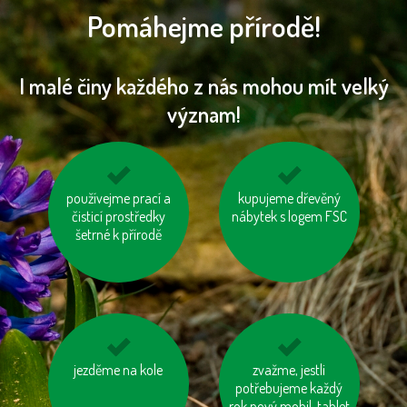
Pomáhejme přírodě!
I malé činy každého z nás mohou mít velký
význam!
používejme prací a
mějme u auta
kupujeme dřevěný
vypínejme el.
správně nafouknutá
čisticí prostředky
nábytek s logem FSC
spotřebiče (TV, PC
šetrné k přírodě
kola
apd.)
jezděme na kole
odevzdávejme
nenechávejme je
zvažme, jestli
vysloužilé
zapnuté ani v režimu
potřebujeme každý
elektrospotřebiče do
rok nový mobil, tablet
„Standby“