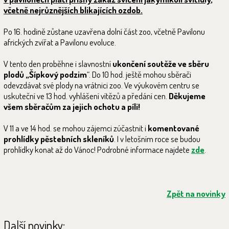
včetně nejrůznějších blikajících ozdob.
Po 16. hodině zůstane uzavřena dolní část zoo, včetně Pavilonu
afrických zvířat a Pavilonu evoluce.
V tento den proběhne i slavnostní
ukončení soutěže ve sběru
plodů „Šípkový podzim
“. Do 10 hod. ještě mohou sběrači
odevzdávat své plody na vrátnici zoo. Ve výukovém centru se
uskuteční ve 13 hod. vyhlášení vítězů a předání cen.
Děkujeme
všem sběračům za jejich ochotu a píli!
V 11 a ve 14 hod. se mohou zájemci zúčastnit i
komentované
prohlídky pěstebních skleníků
. I v letošním roce se budou
prohlídky konat až do Vánoc! Podrobné informace najdete
zde
.
Zpět na novinky
Další novinky: