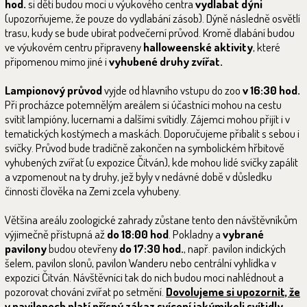
hod.
si děti budou moci u výukového centra
vydlabat dýni
(upozorňujeme, že pouze do vydlabání zásob). Dýně následně osvětlí
trasu, kudy se bude ubírat podvečerní průvod. Kromě dlabání budou
ve výukovém centru připraveny
halloweenské aktivity
, které
připomenou mimo jiné i
vyhubené druhy zvířat.
Lampionový průvod
vyjde od hlavního vstupu do zoo
v 16:30 hod.
Při procházce potemnělým areálem si účastníci mohou na cestu
svítit lampióny, lucernami a dalšími svítidly. Zájemci mohou přijít i v
tematických kostýmech a maskách. Doporučujeme přibalit s sebou i
svíčky. Průvod bude tradičně zakončen na symbolickém hřbitově
vyhubených zvířat (u expozice Čitván), kde mohou lidé svíčky zapálit
a vzpomenout na ty druhy, jež byly v nedávné době v důsledku
činnosti člověka na Zemi zcela vyhubeny.
Většina areálu zoologické zahrady zůstane tento den návštěvníkům
výjimečně přístupná až
do 18:00 hod
. Pokladny a
vybrané
pavilony
budou otevřeny
do 17:30 hod.
, např. pavilon indických
šelem, pavilon slonů, pavilon Wanderu nebo centrální vyhlídka v
expozici Čitván. Návštěvníci tak do nich budou moci nahlédnout a
pozorovat chování zvířat po setmění.
Dovolujeme si upozornit, že
v pavilonech platí přísný zákaz svícení jakýmikoli svítidly,