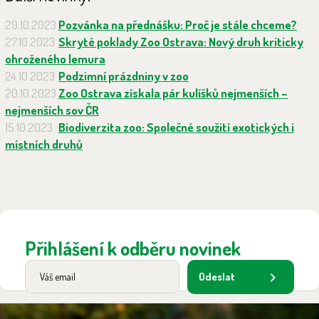
29.10.2023
Pozvánka na přednášku: Proč je stále chceme?
27.10.2023
Skryté poklady Zoo Ostrava: Nový druh kriticky
ohroženého lemura
24.10.2023
Podzimní prázdniny v zoo
20.10.2023
Zoo Ostrava získala pár kulíšků nejmenších –
nejmenších sov ČR
15.10.2023
Biodiverzita zoo: Společné soužití exotických i
místních druhů
Přihlášení k odběru novinek
Odeslat