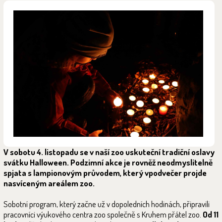
V sobotu 4. listopadu se v naší zoo uskuteční tradiční oslavy
svátku Halloween. Podzimní akce je rovněž neodmyslitelně
spjata s lampionovým průvodem, který vpodvečer projde
nasvíceným areálem zoo.
Sobotní program, který začne už v dopoledních hodinách, připravili
pracovníci výukového centra zoo společně s Kruhem přátel zoo.
Od 11