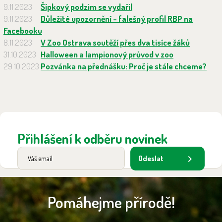
9.11.2023
Šípkový podzim se vydařil
9.11.2023
Důležité upozornění - falešný profil RBP na
Facebooku
8.11.2023
V Zoo Ostrava soutěží přes dva tisíce žáků
31.10.2023
Halloween a lampionový průvod v zoo
29.10.2023
Pozvánka na přednášku: Proč je stále chceme?
Přihlášení k odběru novinek
Odeslat
Pomáhejme přírodě!