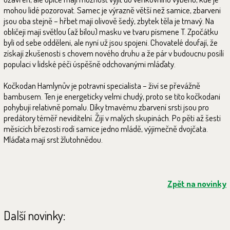
mohou lidé pozorovat. Samec je výrazně větší než samice, zbarveni
jsou oba stejně – hřbet mají olivově šedý, zbytek těla je tmavý. Na
obličeji mají světlou (až bílou) masku ve tvaru písmene T. Zpočátku
byli od sebe odděleni, ale nyní už jsou spojeni. Chovatelé doufají, že
získají zkušenosti s chovem nového druhu a že pár v budoucnu posílí
populaci v lidské péči úspěšně odchovanými mláďaty.
Kočkodan Hamlynův je potravní specialista – živí se převážně
bambusem. Ten je energeticky velmi chudý, proto se tito kočkodani
pohybují relativně pomalu. Díky tmavému zbarvení srsti jsou pro
predátory téměř neviditelní. Žijí v malých skupinách. Po pěti až šesti
měsících březosti rodí samice jedno mládě, výjimečně dvojčata.
Mláďata mají srst žlutohnědou.
Zpět na novinky
Další novinky: