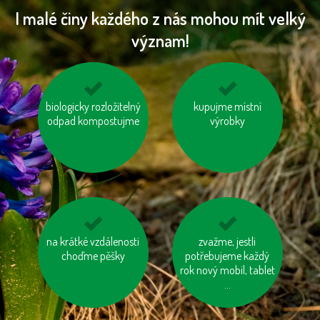
I malé činy každého z nás mohou mít velký
význam!
biologicky rozložitelný
topme správně
zastavujme vodu při
kupujme místní
odpad kompostujme
čištění zubů a holení
výrobky
na krátké vzdálenosti
nesviťme zbytečně
šetřeme vodou
zvažme, jestli
choďme pěšky
potřebujeme každý
rok nový mobil, tablet
...