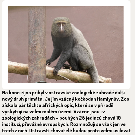
Na konci října přibyl v ostravské zoologické zahradě další
nový druh primáta. Je jím vzácný kočkodan Hamlynův. Zoo
získala pár těchto afrických opic, které se v přírodě
vyskytují na velmi malém území. Vzácné jsou i v
zoologických zahradách – pouhých 25 jedinců chová 10
institucí, převážně evropských. Rozmnožují se však jen ve
třech z nich. Ostravští chovatelé budou proto velmi usilovat