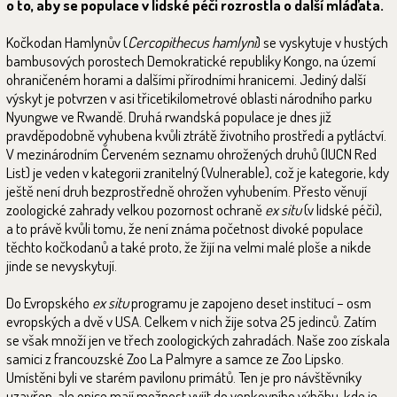
o to, aby se populace v lidské péči rozrostla o další mláďata.
Kočkodan Hamlynův (
Cercopithecus hamlyni
) se vyskytuje v hustých
bambusových porostech Demokratické republiky Kongo, na území
ohraničeném horami a dalšími přírodními hranicemi. Jediný další
výskyt je potvrzen v asi třicetikilometrové oblasti národního parku
Nyungwe ve Rwandě. Druhá rwandská populace je dnes již
pravděpodobně vyhubena kvůli ztrátě životního prostředí a pytláctví.
V mezinárodním Červeném seznamu ohrožených druhů (IUCN Red
List) je veden v kategorii zranitelný (Vulnerable), což je kategorie, kdy
ještě není druh bezprostředně ohrožen vyhubením. Přesto věnují
zoologické zahrady velkou pozornost ochraně
ex situ
(v lidské péči),
a to právě kvůli tomu, že není známa početnost divoké populace
těchto kočkodanů a také proto, že žijí na velmi malé ploše a nikde
jinde se nevyskytují.
Do Evropského
ex situ
programu je zapojeno deset institucí – osm
evropských a dvě v USA. Celkem v nich žije sotva 25 jedinců. Zatím
se však množí jen ve třech zoologických zahradách. Naše zoo získala
samici z francouzské Zoo La Palmyre a samce ze Zoo Lipsko.
Umístěni byli ve starém pavilonu primátů. Ten je pro návštěvníky
uzavřen, ale opice mají možnost vyjít do venkovního výběhu, kde je