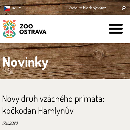
CZ
ZOO Ostrava
Novinky
Nový druh vzácného primáta:
kočkodan Hamlynův
17.11.2023