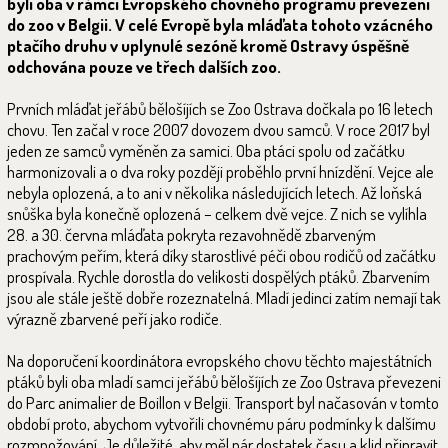
byli oba v rámci Evropského chovného programu převezeni
do zoo v Belgii. V celé Evropě byla mláďata tohoto vzácného
ptačího druhu v uplynulé sezóně kromě Ostravy úspěšně
odchována pouze ve třech dalších zoo.
Prvních mláďat jeřábů bělošíjích se Zoo Ostrava dočkala po 16 letech
chovu. Ten začal v roce 2007 dovozem dvou samců. V roce 2017 byl
jeden ze samců vyměněn za samici. Oba ptáci spolu od začátku
harmonizovali a o dva roky později proběhlo první hnízdění. Vejce ale
nebyla oplozená, a to ani v několika následujících letech. Až loňská
snůška byla konečně oplozená – celkem dvě vejce. Z nich se vylíhla
28. a 30. června mláďata pokryta rezavohnědě zbarveným
prachovým peřím, která díky starostlivé péči obou rodičů od začátku
prospívala. Rychle dorostla do velikosti dospělých ptáků. Zbarvením
jsou ale stále ještě dobře rozeznatelná. Mladí jedinci zatím nemají tak
výrazně zbarvené peří jako rodiče.
Na doporučení koordinátora evropského chovu těchto majestátních
ptáků byli oba mladí samci jeřábů bělošíjích ze Zoo Ostrava převezeni
do Parc animalier de Boillon v Belgii. Transport byl načasován v tomto
období proto, abychom vytvořili chovnému páru podmínky k dalšímu
rozmnožování. Je důležité, aby měl pár dostatek času a klid připravit