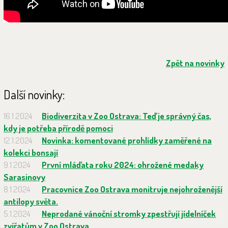
Zpět na novinky
Další novinky:
16.1.2024
Biodiverzita v Zoo Ostrava: Teď je správný čas,
kdy je potřeba přírodě pomoci
12.1.2024
Novinka: komentované prohlídky zaměřené na
kolekci bonsají
9.1.2024
První mláďata roku 2024: ohrožené medaky
Sarasinovy
8.1.2024
Pracovnice Zoo Ostrava monitruje nejohroženější
antilopy světa.
5.1.2024
Neprodané vánoční stromky zpestřují jídelníček
zvířatům v Zoo Ostrava