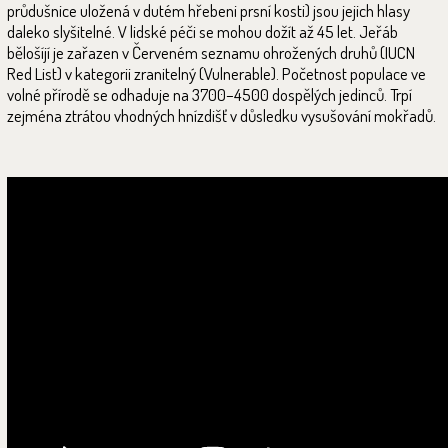
průdušnice uložená v dutém hřebeni prsní kosti) jsou jejich hlasy
daleko slyšitelné. V lidské péči se mohou dožít až 45 let. Jeřáb
bělošíjí je zařazen v Červeném seznamu ohrožených druhů (IUCN
Red List) v kategorii zranitelný (Vulnerable). Početnost populace ve
volné přírodě se odhaduje na 3700–4500 dospělých jedinců. Trpí
zejména ztrátou vhodných hnízdišť v důsledku vysušování mokřadů.