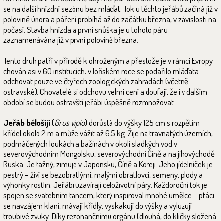
se na další hnízdní sezónu bez mláďat. Tok u těchto jeřábů začíná již v
polovině února a páření probíhá až do začátku března, v závislosti na
počasí. Stavba hnízda a první snůška je u tohoto páru
zaznamenávána již v první polovině března.
Tento druh patří v přírodě k ohroženým a přestože je v rámci Evropy
chován asi v 60 institucích, v loňském roce se podařilo mláďata
odchovat pouze ve čtyřech zoologických zahradách (včetně
ostravské). Chovatelé si odchovu velmi cení a doufají, že i v dalším
období se budou ostravští jeřábi úspěšně rozmnožovat.
Jeřáb bělošíjí
(
Grus vipio
) dorůstá do výšky 125 cm s rozpětím
křídel okolo 2 m a může vážit až 6,5 kg. Žije na travnatých územích,
podmáčených loukách a bažinách v okolí sladkých vod v
severovýchodním Mongolsku, severovýchodní Číně a na jihovýchodě
Ruska. Je tažný, zimuje v Japonsku, Číně a Koreji. Jeho jídelníček je
pestrý – živí se bezobratlými, malými obratlovci, semeny, plody a
výhonky rostlin. Jeřábi uzavírají celoživotní páry. Každoroční tok je
spojen se svatebním tancem, který inspiroval mnohé umělce – ptáci
se navzájem klaní, mávají křídly, vyskakují do výšky a vyluzují
troubivé zvuky. Díky rezonančnímu orgánu (dlouhá, do kličky složená