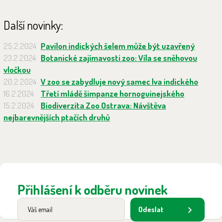
Další novinky:
25.2.2024
Pavilon indických šelem může být uzavřený
23.2.2024
Botanické zajímavosti zoo: Víla se sněhovou
vločkou
20.2.2024
V zoo se zabydluje nový samec lva indického
16.2.2024
Třetí mládě šimpanze hornoguinejského
15.2.2024
Biodiverzita Zoo Ostrava: Návštěva
nejbarevnějších ptačích druhů
Přihlášení k odběru novinek
Odeslat