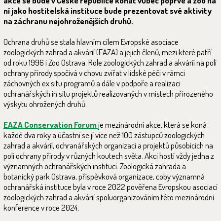
akce se bude v České republice konat vůbec poprvé a zoo na
ní jako hostitelská instituce bude prezentovat své aktivity
na záchranu nejohroženějších druhů.
Ochrana druhů se stala hlavním cílem Evropské asociace
zoologických zahrad a akvárií (EAZA) a jejích členů, mezi které patří
od roku 1996 i Zoo Ostrava. Role zoologických zahrad a akvárií na poli
ochrany přírody spočívá v chovu zvířat v lidské péči v rámci
záchovných ex situ programů a dále v podpoře a realizaci
ochranářských in situ projektů realizovaných v místech přirozeného
výskytu ohrožených druhů.
EAZA Conservation Forum
je mezinárodní akce, která se koná
každé dva roky a účastní se jí více než 100 zástupců zoologických
zahrad a akvárií, ochranářských organizací a projektů působících na
poli ochrany přírody v různých koutech světa. Akci hostí vždy jedna z
významných ochranářských institucí. Zoologická zahrada a
botanický park Ostrava, příspěvková organizace, coby významná
ochranářská instituce byla v roce 2022 pověřena Evropskou asociací
zoologických zahrad a akvárií spoluorganizováním této mezinárodní
konference v roce 2024.