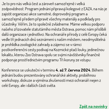
Je to pro nás velká čest a zároveň samozřejmě i velká
zodpovědnost. Program jednání připravují kolegové z EAZA, na nás je
zajistit organizaci akce samotné, doprovodný program a
samozřejmě předem připravit všechny materiály a podklady pro
účastníky. Věřím, že to společně zvládneme. Máme velkou podporu
našeho zřizovatele statutárního města Ostrava, pomoc nám přislíbili
další organizace i jednotlivci. Na ochranáře přírody z celé Evropy čeká
vedle tří jednacích dnů seznámení s naším městem, neodmyslitelná
je prohlídka zoologické zahrady a zájemci se v rámci
postkonferenční cesty podívají na Kozmické ptačí louky, jedinečnou
lokalitu, kterou Zoo Ostrava spolu se svými návštěvníky finančně
podporuje prostřednictvím programu Tři koruny ze vstupu.
Konference se uskuteční v termínu
4. až 7. června 2024.
Během
jednání budou prezentovány ochranářské aktivity, proběhnou
workshopy, diskuze a výměna zkušeností mezi ochranáři nejen z
celé Evropy, ale i dalších částí světa.
Zpět na novinky