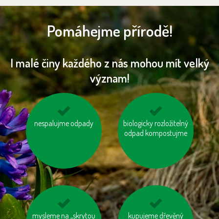
Pomáhejme přírodě!
I malé činy každého z nás mohou mít velký
význam!
nespalujme odpady
topme správně
biologicky rozložitelný
odevzdávejme
odpad kompostujme
vysloužilé
elektrospotřebiče do
kontejnerů
mysleme na „skrytou
mějme u auta
kupujeme dřevěný
využívejme