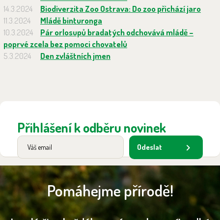
14.3.2024
Biodiverzita Zoo Ostrava: Do zoo přichází jaro
11.3.2024
Mládě binturonga
10.3.2024
Pár orlosupů bradatých odchovává mládě –
poprvé zcela bez pomoci chovatelů
5.3.2024
Den zvláštních jmen
Přihlášení k odběru novinek
Odeslat
Pomáhejme přírodě!