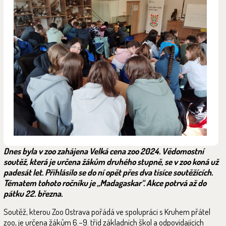
Dnes byla v zoo zahájena Velká cena zoo 2024. Vědomostní
soutěž, která je určena žákům druhého stupně, se v zoo koná už
padesát let. Přihlásilo se do ní opět přes dva tisíce soutěžících.
Tématem tohoto ročníku je „Madagaskar“. Akce potrvá až do
pátku 22. března.
Soutěž, kterou Zoo Ostrava pořádá ve spolupráci s Kruhem přátel
zoo, je určena žákům 6.–9. tříd základních škol a odpovídajících