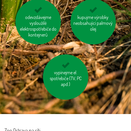
odevzdávejme
mějme u auta
používejme výrobky z
kupujme výrobky
správně nafouknutá
vysloužilé
neobsahující palmový
recyklovaných
elektrospotřebiče do
kola
materiálů
olej
kontejnerů
používejme dobíjecí
vypínejme el.
spotřebiče (TV, PC
baterie
apd.)
Zoo Ostrava na síti