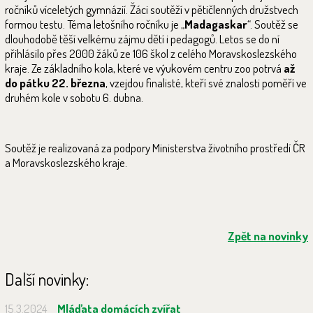
ročníků víceletých gymnázií. Žáci soutěží v pětičlenných družstvech
formou testu. Téma letošního ročníku je „
Madagaskar
“. Soutěž se
dlouhodobě těší velkému zájmu dětí i pedagogů. Letos se do ní
přihlásilo přes 2000 žáků ze 106 škol z celého Moravskoslezského
kraje. Ze základního kola, které ve výukovém centru zoo potrvá
až
do pátku 22. března
, vzejdou finalisté, kteří své znalosti poměří ve
druhém kole v sobotu 6. dubna.
Soutěž je realizovaná za podpory Ministerstva životního prostředí ČR
a Moravskoslezského kraje.
Zpět na novinky
Další novinky:
15.3.2024
Mláďata domácích zvířat