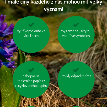
I malé činy každého z nás mohou mít velký
význam!
biologicky rozložitelný
využívejme auto ve
mysleme na „skrytou
zastavujme vodu při
odpad kompostujme
více lidech
čištění zubů a holení
vodu“ ve výrobcích
zatepleme si dům
nebojme se
vzniklý odpad třiďme
tiskněme na
toaletního papíru z
recyklovaný papír
recyklovaného papíru