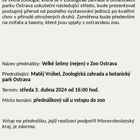
ze světa zoologie, která se v Zoologické zahradě a botanickém
parku Ostrava uskuteční následující středu, bude prezentovat
postupný přerod od pouhého vystavování jedinců po kvalitní
chov v přírodě ohrožených druhů. Zaměřena bude především
na zvířata a taxony, které jsou spjaty s ostravskou zoo.
Název přednášky:
Velké šelmy (nejen) v Zoo Ostrava
Přednášející:
Matěj Vrúbel, Zoologická zahrada a botanický
park Ostrava
Termín:
středa 3. dubna 2024 od 16:00 hod.
Místo konání:
přednáškový sál u vstupu do zoo
Vstup na přednášku, jejíž realizaci podpořil Moravskoslezský
kraj, je zdarma.