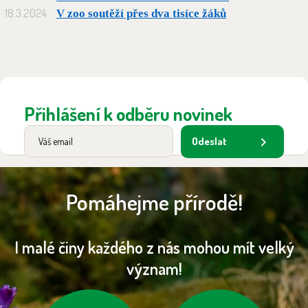
18.3.2024
V zoo soutěží přes dva tisíce žáků
Přihlášení k odběru novinek
Odeslat
Pomáhejme přírodě!
I malé činy každého z nás mohou mít velký
význam!