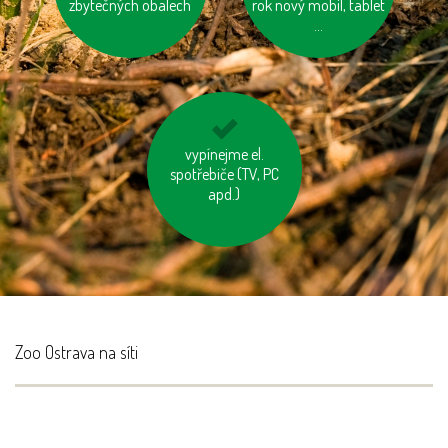
zbytečných obalech
olej
rok nový mobil, tablet
...
nenechávejme je
vypínejme el.
zapnuté ani v režimu
spotřebiče (TV, PC
„Standby“
apd.)
Zoo Ostrava na síti