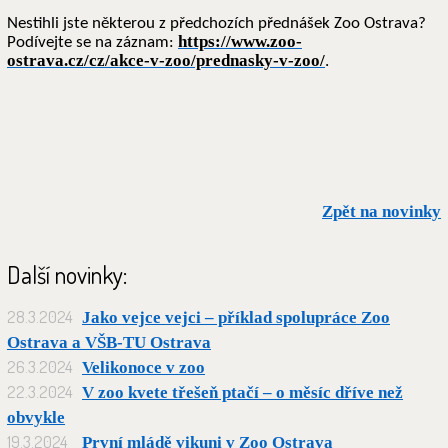
Nestihli jste některou z předchozích přednášek Zoo Ostrava?
https://www.zoo-
Podívejte se na záznam:
ostrava.cz/cz/akce-v-zoo/prednasky-v-zoo/
.
Zpět na novinky
Další novinky:
28.3.2024
Jako vejce vejci – příklad spolupráce Zoo
Ostrava a VŠB-TU Ostrava
26.3.2024
Velikonoce v zoo
22.3.2024
V zoo kvete třešeň ptačí – o měsíc dříve než
obvykle
19.3.2024
První mládě vikuni v Zoo Ostrava