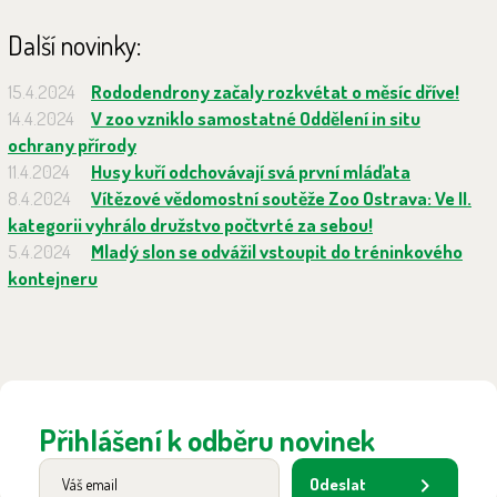
Další novinky:
15.4.2024
Rododendrony začaly rozkvétat o měsíc dříve!
14.4.2024
V zoo vzniklo samostatné Oddělení in situ
ochrany přírody
11.4.2024
Husy kuří odchovávají svá první mláďata
8.4.2024
Vítězové vědomostní soutěže Zoo Ostrava: Ve II.
kategorii vyhrálo družstvo počtvrté za sebou!
5.4.2024
Mladý slon se odvážil vstoupit do tréninkového
kontejneru
Přihlášení k odběru novinek
Odeslat