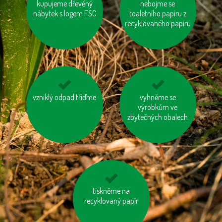
mysleme na „skrytou
kupujeme dřevěný
jezděme na kole
nebojme se
nábytek s logem FSC
vodu“ ve výrobcích
toaletního papíru z
recyklovaného papíru
vzniklý odpad třiďme
vypínejme el.
kupujte zboží
vyhněme se
spotřebiče (TV, PC
vyrobené trvale
výrobkům ve
apd.)
zbytečných obalech
udržitelným a
etickým způsobem
mějme u auta
tiskněme na
správně nafouknutá
recyklovaný papír
kola