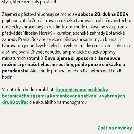
stylů, které vznikaly po staletí.
Zájemci o pěstování bonsají se mohou
v sobotu 20. dubna 2024
přijít podívat do Zoo Ostrava na ukázku tvarování a ošetřování těchto
umělecky zpracovaných rostlin, kterou bude u hlavního vstupu zoo
předvádět Miroslav Horský – kurátor japonské zahrady Botanické
zahrady Praha. Dozvíte se více o pěstování samotných bonsají, o
tvarování a jednotlivých stylech, o výběru rostlin či o složení substrátu
a přihnojování. Chybět nebudou ani praktické ukázky úpravy
miniaturních stromků.
Dovolujeme si upozornit, že nebude
možné si přinášet vlastní rostliny, půjde pouze o ukázku a
poradenství
. Akce bude probíhat od 9 do 11 a potom od 13 do 19
hodin.
V tento den budou probíhat i
komentované prohlídky
botanického zázemí
a
komentovaná setkání u vybraných
druhů zvířat
dle aktuálního harmonogramu.
Zpět na novinky