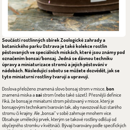
Součástí rostlinných sbírek Zoologické zahrady a
botanického parku Ostrava je také kolekce rostlin
pěstovaných ve speciálních miskách, které jsou známy pod
označením bonsai/bonsaj. Jedná se dávnou techniku
úpravy a miniaturizace stromů a jejich pěstování v
nádobách. Následující sobotu se můžete dozvědět, jak se
tyto miniaturní rostliny tvarují a upravují.
Doslova přeloženo znamená slovo bonsaj strom v misce,
bon
znamená miska a
sai
strom (nebo také sázet). Přesnější definice
říká, že bonsaj je miniaturní strom pěstovaný v misce, který je
bonsajovými technikami tvarován tak, aby navozoval iluzi starého
stromu či krajiny. Ale „bonsai“ v sobě zahrnuje mnohem více.
Obsahuje umělecký prvek, kterým se takové rostliny odlišují od
obyčejného stromku v květináči. Bývají tvarovány podle specifických