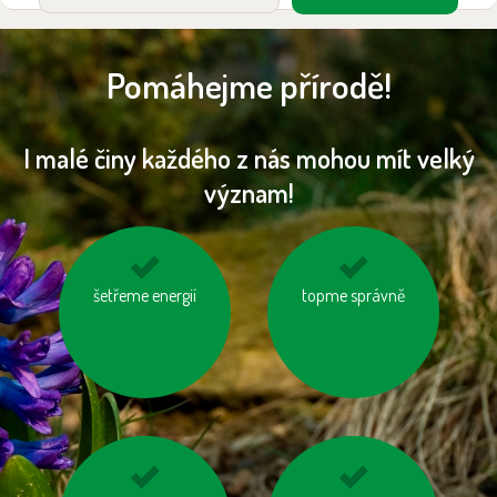
Pomáhejme přírodě!
I malé činy každého z nás mohou mít velký
význam!
používejme prací a
šetřeme energií
používejme úsporné
topme správně
čisticí prostředky
baterie
šetrné k přírodě