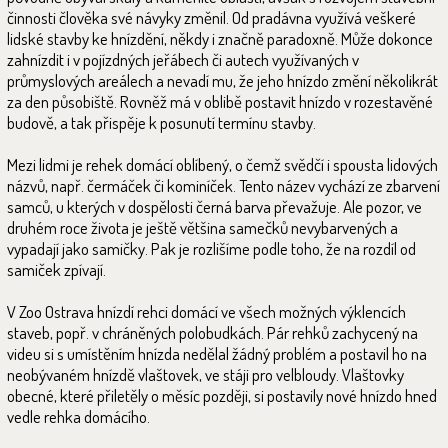
činnosti člověka své návyky změnil. Od pradávna využívá veškeré
lidské stavby ke hnízdění, někdy i značně paradoxně. Může dokonce
zahnízdit i v pojízdných jeřábech či autech využívaných v
průmyslových areálech a nevadí mu, že jeho hnízdo změní několikrát
za den působiště. Rovněž má v oblibě postavit hnízdo v rozestavěné
budově, a tak přispěje k posunutí termínu stavby.
Mezi lidmi je rehek domácí oblíbený, o čemž svědčí i spousta lidových
názvů, např. čermáček či kominíček. Tento název vychází ze zbarvení
samců, u kterých v dospělosti černá barva převažuje. Ale pozor, ve
druhém roce života je ještě většina samečků nevybarvených a
vypadají jako samičky. Pak je rozlišíme podle toho, že na rozdíl od
samiček zpívají.
V Zoo Ostrava hnízdí rehci domácí ve všech možných výklencích
staveb, popř. v chráněných polobudkách. Pár rehků zachycený na
videu si s umístěním hnízda nedělal žádný problém a postavil ho na
neobývaném hnízdě vlaštovek, ve stáji pro velbloudy. Vlaštovky
obecné, které přiletěly o měsíc později, si postavily nové hnízdo hned
vedle rehka domácího.