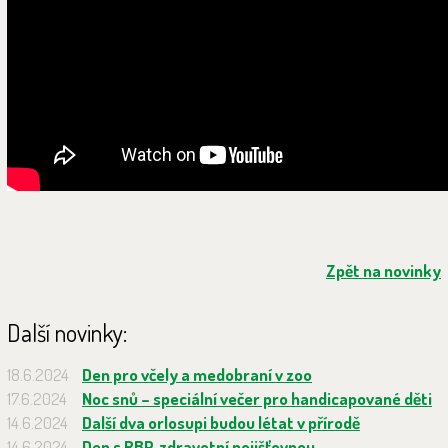
Zpět na novinky
Další novinky:
18.6.2024
Den pro včely a medobraní v zoo
17.6.2024
Noc snů – speciální večer pro handicapované děti
14.6.2024
Další dva orlosupi budou létat v přírodě
14.6.2024
Den s RBP, zdravotní pojišťovnou