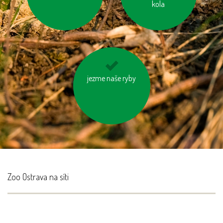
recyklovaného papíru
kola
jezme naše ryby
kupujme místní
výrobky
Zoo Ostrava na síti