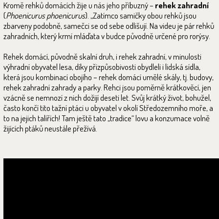
Kromě rehků domácích žije u nás jeho příbuzný –
rehek zahradní
(
Phoenicurus phoenicurus
). „Zatímco samičky obou rehků jsou
zbarveny podobně, samečci se od sebe odlišují. Na videu je pár rehků
zahradních, který krmí mláďata v budce původně určené pro rorýsy.
Rehek domácí, původně skalní druh, i rehek zahradní, v minulosti
výhradní obyvatel lesa, díky přizpůsobivosti obydleli i lidská sídla,
která jsou kombinací obojího – rehek domácí umělé skály, tj. budovy,
rehek zahradní zahrady a parky. Rehci jsou poměrně krátkověcí, jen
vzácně se nemnozí z nich dožijí deseti let. Svůj krátký život, bohužel,
často končí tito tažní ptáci u obyvatel v okolí Středozemního moře, a
to na jejich talířích! Tam ještě tato „tradice“ lovu a konzumace volně
žijících ptáků neustále přežívá.