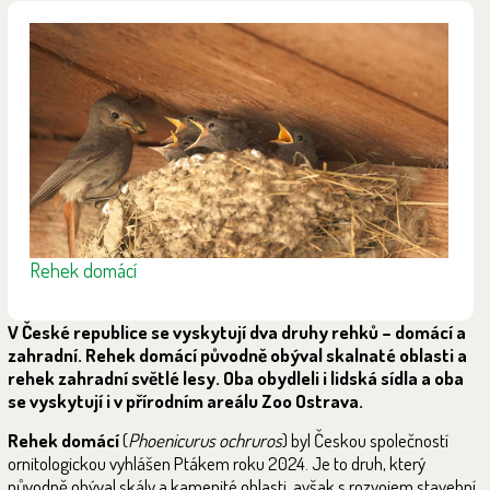
Rehek domácí
V České republice se vyskytují dva druhy rehků – domácí a
zahradní. Rehek domácí původně obýval skalnaté oblasti a
rehek zahradní světlé lesy. Oba obydleli i lidská sídla a oba
se vyskytují i v přírodním areálu Zoo Ostrava.
Rehek domácí
(
Phoenicurus ochruros
) byl Českou společností
ornitologickou vyhlášen Ptákem roku 2024. Je to druh, který
původně obýval skály a kamenité oblasti, avšak s rozvojem stavební