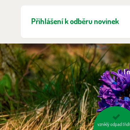
Přihlášení k odběru novinek
I 
vzniklý odpad tři
mějme u auta