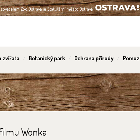
izovatelem Zoo Ostrava je Statutární město Ostrava
OSTRAVA!!!
 zvířata
Botanický park
Ochrana přírody
Pomoz
 filmu Wonka