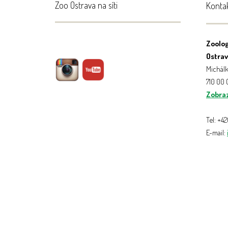
Zoo Ostrava na síti
Konta
Zoolog
Ostrava
Michálk
710 00
Zobraz
Tel: +4
E-mail: