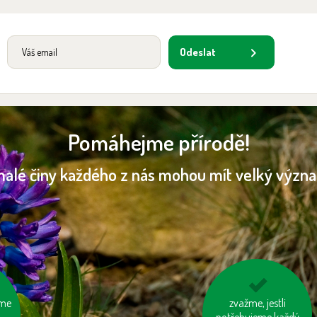
Odeslat
Pomáhejme přírodě!
malé činy každého z nás mohou mít velký význ
ďme
šetřeme vodou
zvažme, jestli