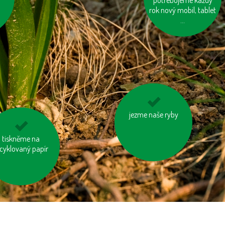
utá
potřebujeme každý
rok nový mobil, tablet
...
jezme naše ryby
vyhněme se
výrobkům ve
zbytečných obalech
užívejme úsporné
tiskněme na
cyklovaný papír
baterie