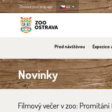
Choose your language
CZ
Zř
ZOO Ostrava
Před návštěvou
Expozice a
Novinky
Filmový večer v zoo: Promítání