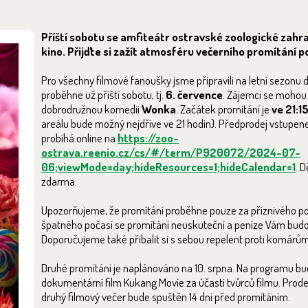
Příští sobotu se amfiteátr ostravské zoologické zahra
kino. Přijďte si zažít atmosféru večerního promítání 
Pro všechny filmové fanoušky jsme připravili na letní sezonu d
proběhne už příští sobotu, tj.
6. července
. Zájemci se mohou 
dobrodružnou komedii
Wonka
. Začátek promítání je
ve 21:1
areálu bude možný nejdříve ve 21 hodin). Předprodej vstupen
probíhá online na
https://zoo-
ostrava.reenio.cz/cs/#/term/P920072/2024-07-
06;viewMode=day;hideResources=1;hideCalendar=1
. D
zdarma.
Upozorňujeme, že promítání proběhne pouze za příznivého po
špatného počasí se promítání neuskuteční a peníze Vám budo
Doporučujeme také přibalit si s sebou repelent proti komárům
Druhé promítání je naplánováno na 10. srpna. Na programu bu
dokumentární film Kukang Movie za účasti tvůrců filmu. Prod
druhý filmový večer bude spuštěn 14 dní před promítáním.