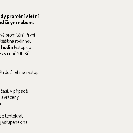
dy promění v letní
pod širým nebem.
vě promítání. První
těšit na rodinnou
5 hodin
(vstup do
ek v ceně 100 Kč
ěti do 3 let mají vstup
časí. V případě
u vráceny.
.
de tentokrát
ej vstupenek na