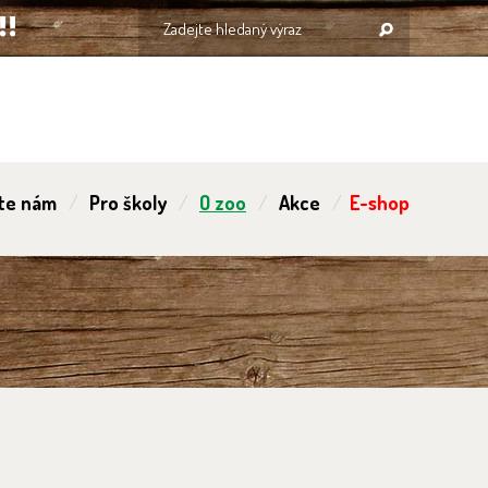
te nám
Pro školy
O zoo
Akce
E-shop