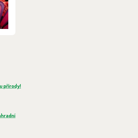
u přírody!
ahradní