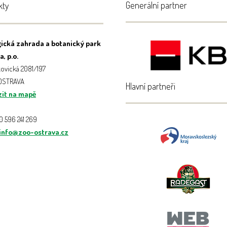
Generální partner
kty
ická zahrada a botanický park
, p.o.
ovická 2081/197
 OSTRAVA
Hlavní partneři
it na mapě
20 596 241 269
info@zoo-ostrava.cz