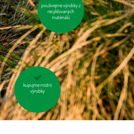
používejme výrobky z
nosme vlastní tašku
recyklovaných
na nákup
materiálů
používejme prací a
kupujme místní
čisticí prostředky
výrobky
šetrné k přírodě