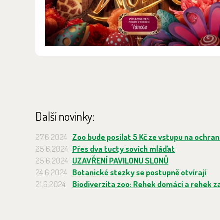
Další novinky:
27.6.2024
Zoo bude posílat 5 Kč ze vstupu na ochran
25.6.2024
Přes dva tucty sovích mláďat
25.6.2024
UZAVŘENÍ PAVILONU SLONŮ
24.6.2024
Botanické stezky se postupně otvírají
21.6.2024
Biodiverzita zoo: Rehek domácí a rehek z