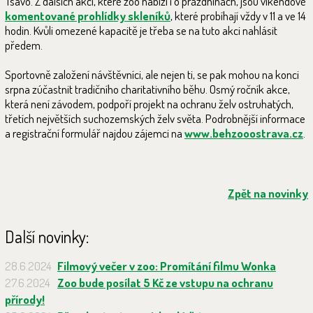
Tsavo. Z dalších akcí, které zoo nabízí i o prázdninách, jsou víkendové
komentované prohlídky skleníků
, které probíhají vždy v 11 a ve 14
hodin. Kvůli omezené kapacitě je třeba se na tuto akci nahlásit
předem.
Sportovně založení návštěvníci, ale nejen ti, se pak mohou na konci
srpna zúčastnit tradičního charitativního běhu. Osmý ročník akce,
která není závodem, podpoří projekt na ochranu želv ostruhatých,
třetích největších suchozemských želv světa. Podrobnější informace
a registrační formulář najdou zájemci na
www.behzooostrava.cz
.
Zpět na novinky
Další novinky:
28.6.2024
Filmový večer v zoo: Promítání filmu Wonka
27.6.2024
Zoo bude posílat 5 Kč ze vstupu na ochranu
přírody!