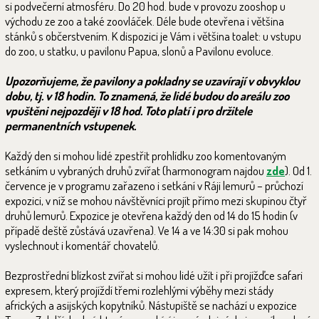
si podvečerní atmosféru. Do 20 hod. bude v provozu zooshop u
východu ze zoo a také zoovláček. Déle bude otevřena i většina
stánků s občerstvením. K dispozici je Vám i většina toalet: u vstupu
do zoo, u statku, u pavilonu Papua, slonů a Pavilonu evoluce.
Upozorňujeme, že pavilony a pokladny se uzavírají v obvyklou
dobu, tj. v 18 hodin. To znamená, že lidé budou do areálu zoo
vpuštěni nejpozději v 18 hod. Toto platí i pro držitele
permanentních vstupenek.
Každý den si mohou lidé zpestřit prohlídku zoo komentovaným
setkáním u vybraných druhů zvířat (harmonogram najdou
zde
). Od 1.
července je v programu zařazeno i setkání v Ráji lemurů – průchozí
expozici, v níž se mohou návštěvníci projít přímo mezi skupinou čtyř
druhů lemurů. Expozice je otevřena každý den od 14 do 15 hodin (v
případě deště zůstává uzavřena). Ve 14 a ve 14:30 si pak mohou
vyslechnout i komentář chovatelů.
Bezprostřední blízkost zvířat si mohou lidé užít i při projížďce safari
expresem, který projíždí třemi rozlehlými výběhy mezi stády
afrických a asijských kopytníků. Nástupiště se nachází u expozice