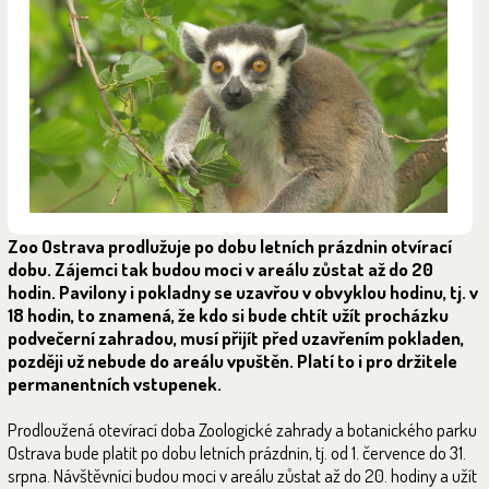
Zoo Ostrava prodlužuje po dobu letních prázdnin otvírací
dobu. Zájemci tak budou moci v areálu zůstat až do 20
hodin. Pavilony i pokladny se uzavřou v obvyklou hodinu, tj. v
18 hodin, to znamená, že kdo si bude chtít užít procházku
podvečerní zahradou, musí přijít před uzavřením pokladen,
později už nebude do areálu vpuštěn. Platí to i pro držitele
permanentních vstupenek.
Prodloužená otevírací doba Zoologické zahrady a botanického parku
Ostrava bude platit po dobu letních prázdnin, tj. od 1. července do 31.
srpna. Návštěvníci budou moci v areálu zůstat až do 20. hodiny a užít