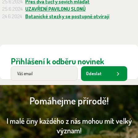
25.6.2024
Přes dva tucty sovích mláďat
25.6.2024
UZAVŘENÍ PAVILONU SLONŮ
24.6.2024
Botanické stezky se postupně otvírají
Přihlášení k odběru novinek
Odeslat
Pomáhejme přírodě!
I malé činy každého z nás mohou mít velký
význam!