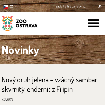
CZ
ZOO Ostrava
Novinky
Nový druh jelena – vzácný sambar
skvrnitý, endemit z Filipín
4.7.2024