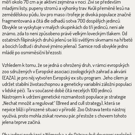
měří okolo 70 cm a je aktivní zejména v noci. Živí se především
mladými listy, pupeny stromů a výhonky trav. Kvůli přeměně lesů na
zemědělskou půdu, lov pro maso i trofeje je divoká populace značně
fragmentovaná a čítá dle odhadů sotva 700 dospělých jedinců.
Obvykle se vyskytuje v malých skupinkách do tří jedinců, není ale
známo, zda to není způsobeno právě velkým loveckým tlakem. Od
ostatních filipínských druhů jelenů se liší světlými skvrnami na hřbetě
a bocích (odtud i druhové jméno jelena). Samice rodí obvykle jedno
mládě po osmiměsíční březosti.
Vzhledem k tomu, že se jedná o ohrožený druh, v rámci evropských
zoo sdružených v Evropské asociaci zoologických zahrad a akvárií
(EAZA), je pro něj vytvořen Evropský ex situ program. Jeho cílem je
udržet stabilní životaschopnou a geneticky variabilní záložní populaci
v lidské péči. Ta v současné době čítá necelých 100 jedinců.
Nástrojem k udržení genetické rozmanitosti populace je strategie
„Nechat množit a regulovat“ (Breed and cull strategy), která se
nejvíce blíží i přirozené situaci v přírodě. Zoo Ostrava tento nástroj
využívá, proto mohla získat rovnou pár, přestože s chovem tohoto
jelena teprve začíná.
Oba jedinci pocházejí z Německa a do Ostravy byli dovezeni společně.