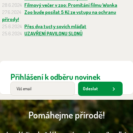
28.6.2024
Filmový večer v zoo: Promítání filmu Wonka
27.6.2024
Zoo bude posílat 5 Kč ze vstupu na ochranu
přírody!
25.6.2024
Přes dva tucty sovích mláďat
25.6.2024
UZAVŘENÍ PAVILONU SLONŮ
Přihlášení k odběru novinek
Odeslat
Pomáhejme přírodě!