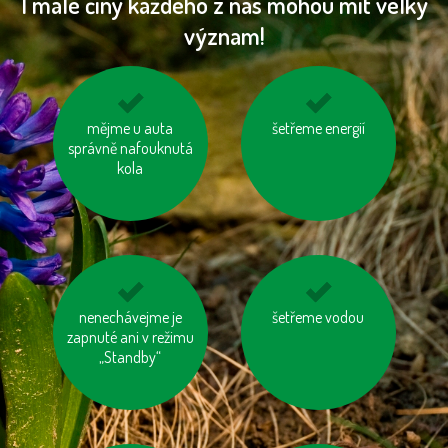
I malé činy každého z nás mohou mít velký
význam!
mějme u auta
využívejme
šetřeme energií
zvažme, jestli
hromadnou dopravu
správně nafouknutá
potřebujeme každý
kola
rok nový mobil, tablet
...
nenechávejme je
vypínejme el.
šetřeme vodou
vyhněme se
zapnuté ani v režimu
spotřebiče (TV, PC
pangasům a
„Standby“
apd.)
tuňákům