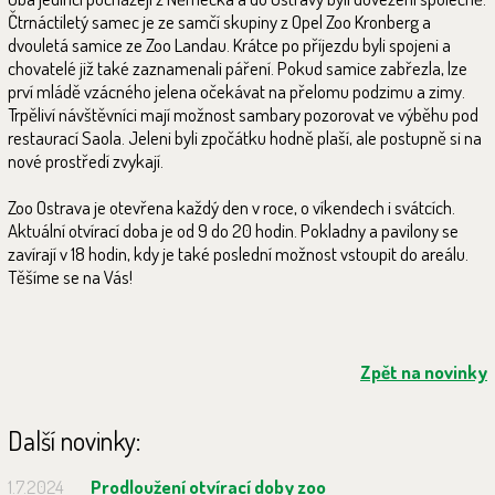
Čtrnáctiletý samec je ze samčí skupiny z Opel Zoo Kronberg a
dvouletá samice ze Zoo Landau. Krátce po příjezdu byli spojeni a
chovatelé již také zaznamenali páření. Pokud samice zabřezla, lze
prví mládě vzácného jelena očekávat na přelomu podzimu a zimy.
Trpěliví návštěvníci mají možnost sambary pozorovat ve výběhu pod
restaurací Saola. Jeleni byli zpočátku hodně plaší, ale postupně si na
nové prostředí zvykají.
Zoo Ostrava je otevřena každý den v roce, o víkendech i svátcích.
Aktuální otvírací doba je od 9 do 20 hodin. Pokladny a pavilony se
zavírají v 18 hodin, kdy je také poslední možnost vstoupit do areálu.
Těšíme se na Vás!
Zpět na novinky
Další novinky:
1.7.2024
Prodloužení otvírací doby zoo