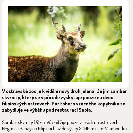
V ostravské zoo je k vidění nový druh jelena. Je jím sambar
skvrnitý, který se v přírodě vyskytuje pouze na dvou
filipínských ostrovech. Pár tohoto vzácného kopytníka se
zabydluje ve výběhu pod restaurací Saola.
Sambar skvrnitý (
Rusa alfredi
) žije pouze v lesích na ostrovech
Negros a Panay na Filipínách až do výšky 2000 m n. m. V kohoutku