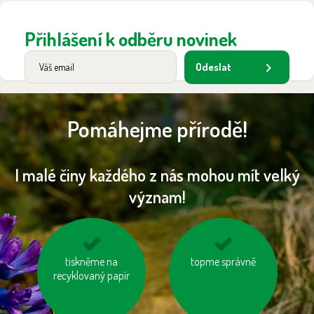
Přihlášení k odběru novinek
Odeslat
Pomáhejme přírodě!
I malé činy každého z nás mohou mít velký
význam!
mějme u auta
tiskněme na
nesviťme zbytečně
topme správně
správně nafouknutá
recyklovaný papír
kola