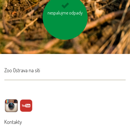
nespalujme odpady
šetřeme energií
Zoo Ostrava na síti
Kontakty