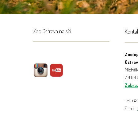
Zoo Ostrava na síti
Konta
Zoolog
Ostrava
Michálk
710 00
Zobraz
Tel: +4
E-mail: