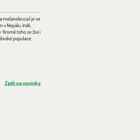
da melanoleuca) je ve
v Nepálu, Indii,
. Kromě toho se živí i
 divoké populace
Zpět na novinky