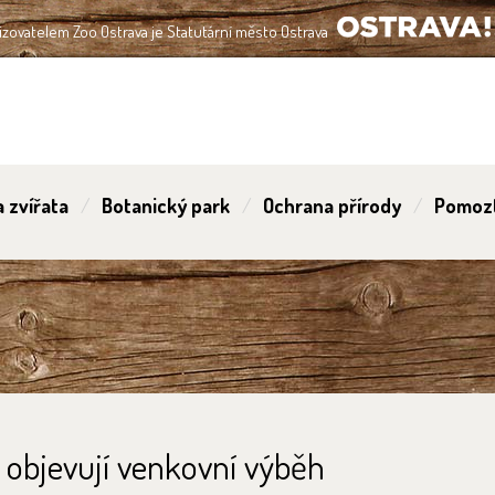
izovatelem Zoo Ostrava je Statutární město Ostrava
OSTRAVA!!!
 zvířata
Botanický park
Ochrana přírody
Pomoz
ž objevují venkovní výběh