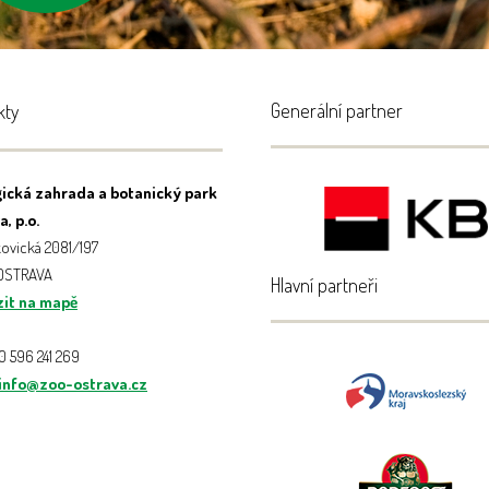
Generální partner
kty
ická zahrada a botanický park
, p.o.
ovická 2081/197
 OSTRAVA
Hlavní partneři
it na mapě
20 596 241 269
info@zoo-ostrava.cz