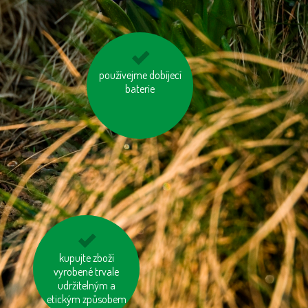
používejme dobíjecí
kupujeme dřevěný
nábytek s logem FSC
baterie
kupujte zboží
využívejme
hromadnou dopravu
vyrobené trvale
udržitelným a
etickým způsobem