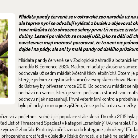
Mláďata pandy červené se v ostravské zoo narodila už na 
ale teprve nyní se odvažují vylézat z budek a objevovat oko
tráví mláďata této ohrožené šelmy první tři měsíce života
dutiny. Lezení po větvích se musejí učit, jako se děti učí ch
návštěvníci mají možnost pozorovat, že to není nic jedn
dojde i na pády, ale ani ty malé pandy od dalšího průzku
Mláďata pandy červené se v Zoologické zahradě a botanické
narodila 6. července 2024. Matkou mláďat je zkušená samice 
odchovala už sedm mláďat (včetně těch letošních). Otcem je 
který je jedním z nejstarších samců v evropském chovu. Narod
do Ostravy byl přivezen v roce 2010. Do odchovu mláďat se nij
nechává na samici, která je velmi pečlivou a starostlivou mat
odchovu nijak nezasahují. První veterinární kontrola proběhla 
bylo při ní bylo mimo jiné zjištěno, že se jedná o dva samečky.
příznivá a početnost volně žijící populace stále klesá. Do roku 2015 byl
List of Threatened Species) v kategorii „zranitelný“ (Vulnerable). P
e výrazně zhoršila. Proto byla přeřazena do kategorie „ohrožený“ (Enda
přirozeného prostředí v důsledku lidské činnosti, ale také nelegální lo