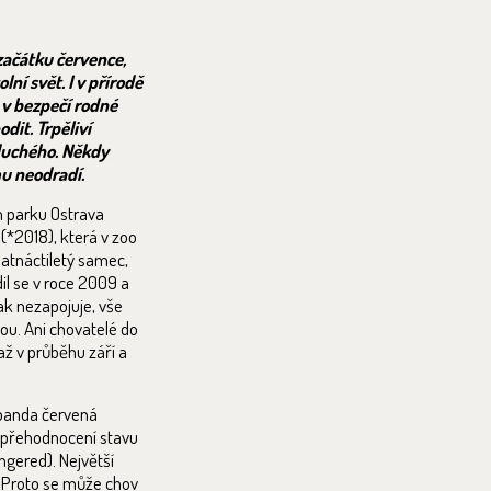
začátku července,
lní svět. I v přírodě
 v bezpečí rodné
odit. Trpěliví
oduchého. Někdy
mu neodradí.
m parku Ostrava
(*2018), která v zoo
patnáctiletý samec,
il se v roce 2009 a
ak nezapojuje, vše
kou. Ani chovatelé do
až v průběhu září a
a panda červená
o přehodnocení stavu
ngered). Největší
v. Proto se může chov