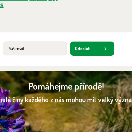
ČR
Odeslat
Pomáhejme přírodě!
malé činy každého z nás mohou mít velký význ