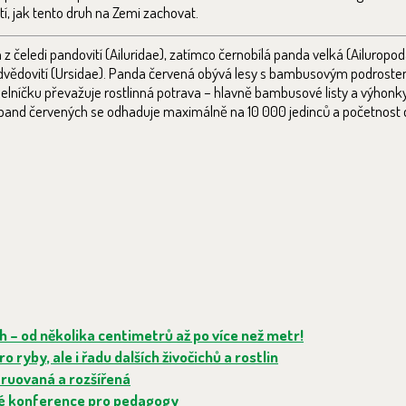
, jak tento druh na Zemi zachovat.
m z čeledi pandovití (Ailuridae), zatímco černobílá panda velká (Ailuropo
ědovití (Ursidae). Panda červená obývá lesy s bambusovým podrostem 
ídelníčku převažuje rostlinná potrava – hlavně bambusové listy a výhonky
et pand červených se odhaduje maximálně na 10 000 jedinců a početnost
h – od několika centimetrů až po více než metr!
 ryby, ale i řadu dalších živočichů a rostlin
truovaná a rozšířená
né konference pro pedagogy