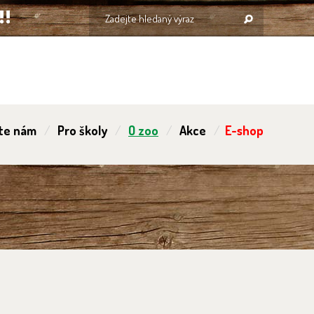
te nám
Pro školy
O zoo
Akce
E-shop