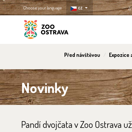
Choose your language
CZ
Zř
ZOO Ostrava
Před návštěvou
Expozice a
Novinky
Pandí dvojčata v Zoo Ostrava u