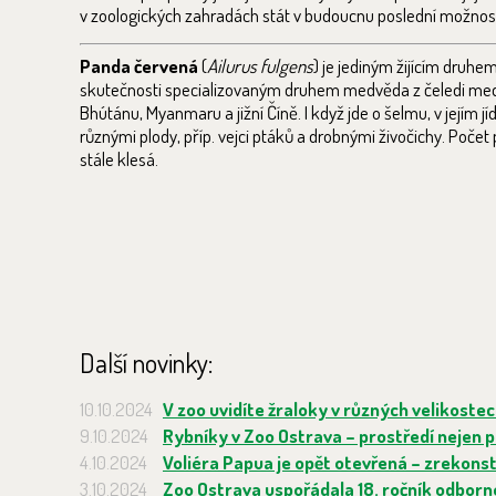
v zoologických zahradách stát v budoucnu poslední možností
Panda červená
(
Ailurus fulgens
) je jediným žijícím druhe
skutečnosti specializovaným druhem medvěda z čeledi medv
Bhútánu, Myanmaru a jižní Číně. I když jde o šelmu, v jejím j
různými plody, příp. vejci ptáků a drobnými živočichy. Poč
stále klesá.
Další novinky:
10.10.2024
V zoo uvidíte žraloky v různých velikostec
9.10.2024
Rybníky v Zoo Ostrava – prostředí nejen pro
4.10.2024
Voliéra Papua je opět otevřená – zrekons
3.10.2024
Zoo Ostrava uspořádala 18. ročník odbor