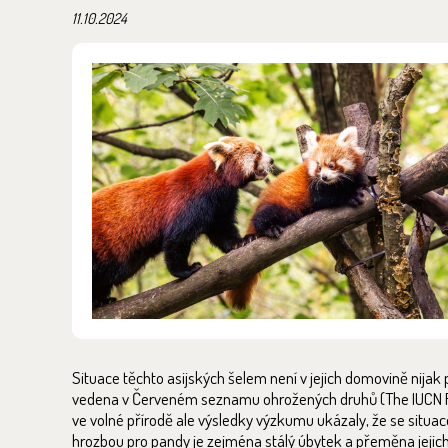
11.10.2024
Situace těchto asijských šelem není v jejich domovině nijak 
vedena v Červeném seznamu ohrožených druhů (The IUCN Red 
ve volné přírodě ale výsledky výzkumu ukázaly, že se situac
hrozbou pro pandy je zejména stálý úbytek a přeměna jejich 