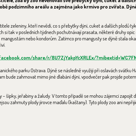
stitele, zda by zoo nevěnovali své přebytky dýní, cuket a dalšíc
obě podzimního areálu a zejména jako krmivo pro zvířata. Dýně
le zeleniny, kteří nevědí, co s přebytky dýní, cuket a dalších plodů tykv
ch si tak v posledních týdnech pochutnávají prasata, některé druhy opic 
lad mangustám nebo kondorům. Zatímco pro mangusty se dýně stala oka
ví.
.facebook.com/share/r/8U7ZjYakpYcXRLEx/?mibextid=WC7F
anického parku Ostrava. Dýně se následně využijí při oslavách svátku H
gram bude zahrnovat mimo jiné dlabání dýní, vpodvečer pak projde pot
dy – šípky, jeřabiny a žaludy. V tomto případě se mohou zájemci zapojit
ejsou zahrnuty plody jírovce maďalu (kaštany). Tyto plody zoo ani nepřij