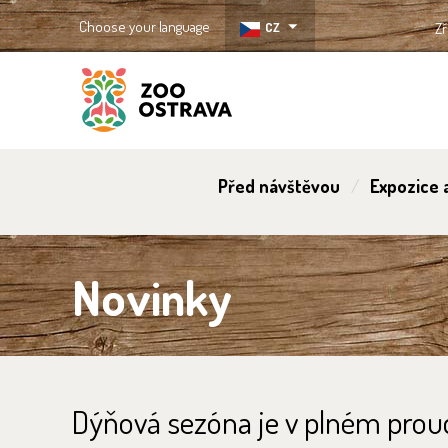
Choose your language
CZ
Zř
ZOO Ostrava
Před návštěvou
Expozice a
Novinky
Dýňová sezóna je v plném pro