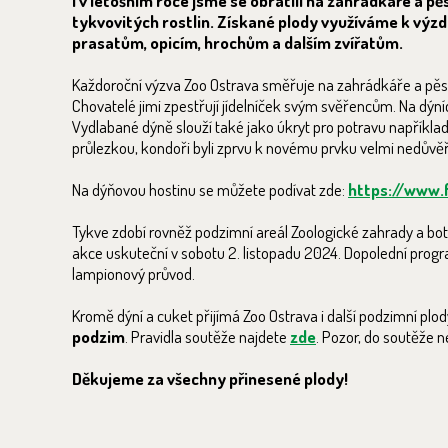
I v letošním roce jsme se obrátili na zahrádkáře a pě
tykvovitých rostlin. Získané plody využíváme k výzd
prasatům, opicím, hrochům a dalším zvířatům.
Každoroční výzva Zoo Ostrava směřuje na zahrádkáře a pěstite
Chovatelé jimi zpestřují jídelníček svým svěřencům. Na dýní
Vydlabané dýně slouží také jako úkryt pro potravu napřík
průlezkou, kondoři byli zprvu k novému prvku velmi nedůvěři
Na dýňovou hostinu se můžete podívat zde:
https://www
Tykve zdobí rovněž podzimní areál Zoologické zahrady a bot
akce uskuteční v sobotu 2. listopadu 2024. Dopolední pro
lampionový průvod.
Kromě dýní a cuket přijímá Zoo Ostrava i další podzimní plo
podzim
. Pravidla soutěže najdete
zde
. Pozor, do soutěže n
Děkujeme za všechny přinesené plody!