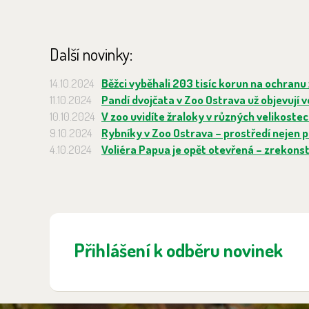
Další novinky:
14.10.2024
Běžci vyběhali 203 tisíc korun na ochranu 
11.10.2024
Pandí dvojčata v Zoo Ostrava už objevují 
10.10.2024
V zoo uvidíte žraloky v různých velikostec
9.10.2024
Rybníky v Zoo Ostrava – prostředí nejen pro
4.10.2024
Voliéra Papua je opět otevřená – zrekons
Přihlášení k odběru novinek