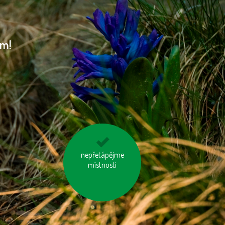
am!
biologicky rozložitelný
nepřetápějme
odpad kompostujme
místnosti