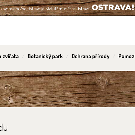
izovatelem Zoo Ostrava je Statutární město Ostrava
OSTRAVA!!!
 zvířata
Botanický park
Ochrana přírody
Pomoz
udu