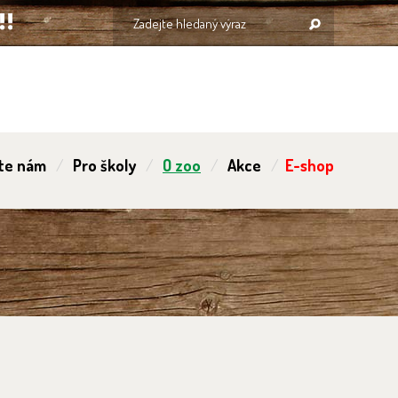
te nám
Pro školy
O zoo
Akce
E-shop