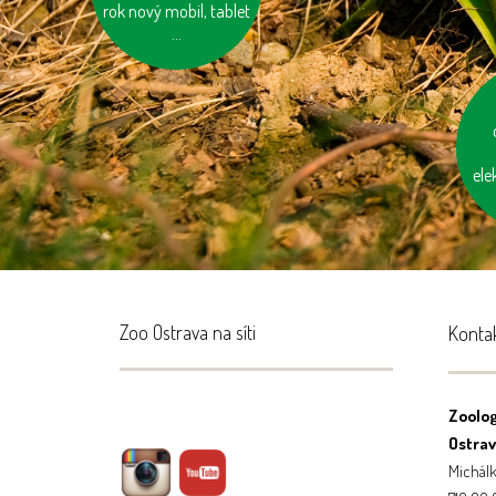
rok nový mobil, tablet
...
vy
ele
Zoo Ostrava na síti
Konta
Zoolog
Ostrava
Michálk