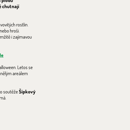
h plodů
 chutnají
ovitých rostlin.
nebo hroši.
mžitě i zajímavou
Ne
alloween. Letos se
emnělým areálem
 do soutěže
Šípkový
ímá.