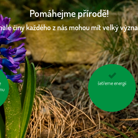
Pomáhejme přírodě!
malé činy každého z nás mohou mít velký význ
e
y
nosme vlastní tašku
šetřeme energií
imu
na nákup