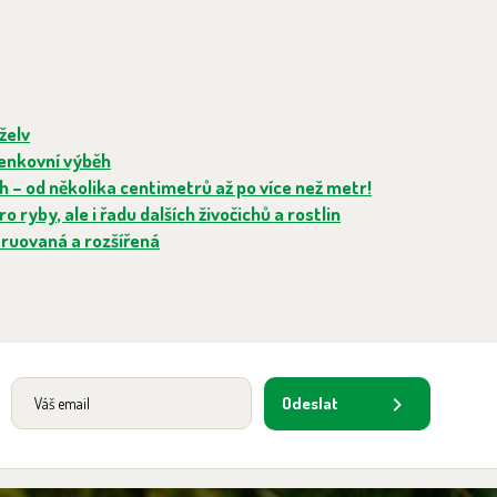
želv
venkovní výběh
h – od několika centimetrů až po více než metr!
 ryby, ale i řadu dalších živočichů a rostlin
truovaná a rozšířená
Odeslat