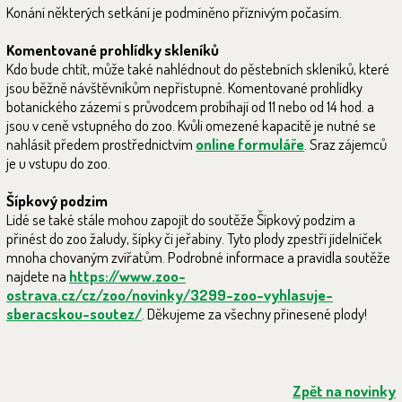
Konání některých setkání je podmíněno příznivým počasím.
Komentované prohlídky skleníků
Kdo bude chtít, může také nahlédnout do pěstebních skleníků, které
jsou běžně návštěvníkům nepřístupné. Komentované prohlídky
botanického zázemí s průvodcem probíhají od 11 nebo od 14 hod. a
jsou v ceně vstupného do zoo. Kvůli omezené kapacitě je nutné se
nahlásit předem prostřednictvím
online formuláře
. Sraz zájemců
je u vstupu do zoo.
Šípkový podzim
Lidé se také stále mohou zapojit do soutěže Šípkový podzim a
přinést do zoo žaludy, šípky či jeřabiny. Tyto plody zpestří jídelníček
mnoha chovaným zvířatům. Podrobné informace a pravidla soutěže
najdete na
https://www.zoo-
ostrava.cz/cz/zoo/novinky/3299-zoo-vyhlasuje-
sberacskou-soutez/
. Děkujeme za všechny přinesené plody!
Zpět na novinky