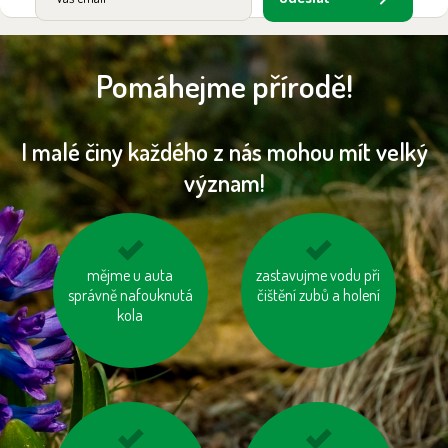
Pomáhejme přírodě!
I malé činy každého z nás mohou mít velký
význam!
jezděme na kole
mějme u auta
zastavujme vodu při
nepřetápějme
správně nafouknutá
čištění zubů a holení
místnosti
kola