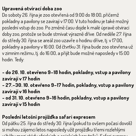
Upravená otvírací doba zoo
Do soboty 26. října je zoo otevřená od 9:00 do 18:00, přičemž
pokladny a pavilony se zavírají v 17:00. V tuto hodinu je také možný
poslední vstup do zoo. Po změně času dojde k malé úpravě otvírací
doby zoo, protože se bude stmívat výrazně dříve. Od neděle 27. října
do středy 30. října se areál zoo uzavře o hodinu dříve, tj. v 17:00,
pokladny a pavilony v 16:00. Od čtvrtku 31. října bude zoo otevřena už
v zimním režimu, tj. do 16:00, a přijít bude možné naposledy v 15:00
hodin. Tedy:
- do 26. 10. otevřeno 9–18 hodin, pokladny, vstup a pavilony
zavírají v 17 hodin
- 27.–30. 10. otevřeno 9–17 hodin, pokladny, vstup a pavilony
zavírají v 16 hodin
- od 31. 10. otevřeno 9–16 hodin, pokladny, vstup a pavilony
zavírají v 15 hodin
Poslední letošní projížďka safari expresem
Od pátku 25. října do středy 30. října (pokud to ovšem počasí dovolí)
si mohou zájemci letos naposledy užít projížďku třemi rozlehlými
výběhy mezi stády afrických a asijských kopytníků. Safari expresy