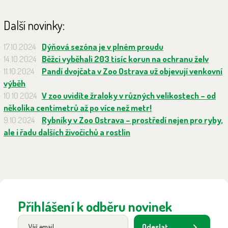
Další novinky:
17.10.2024
Dýňová sezóna je v plném proudu
14.10.2024
Běžci vyběhali 203 tisíc korun na ochranu želv
11.10.2024
Pandí dvojčata v Zoo Ostrava už objevují venkovní
výběh
10.10.2024
V zoo uvidíte žraloky v různých velikostech – od
několika centimetrů až po více než metr!
9.10.2024
Rybníky v Zoo Ostrava – prostředí nejen pro ryby,
ale i řadu dalších živočichů a rostlin
Přihlášení k odběru novinek
Odeslat