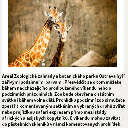
Areál Zoologické zahrady a botanického parku Ostrava hýří
zářivými podzimními barvami. Přesvědčit se o tom můžete
během nadcházejícího prodlouženého víkendu nebo o
podzimních prázdninách. Zoo bude otevřena o státním
svátku i během volna dětí. Prohlídku podzimní zoo si můžete
zpestřit komentovaným setkáním u vybraných druhů zvířat
nebo projížďkou safari expresem přímo mezi stády
afrických a asijských kopytníků. O víkendu mohou zavítat i
do pěstebních skleníků v rámci komentovaných prohlídek.