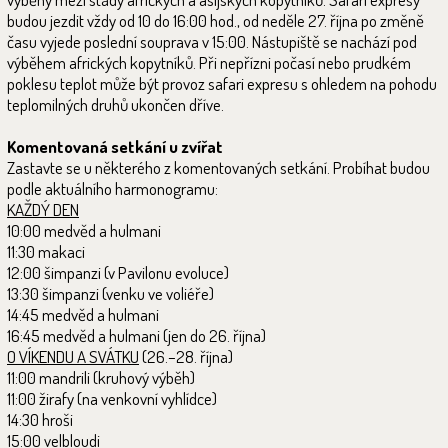
budou jezdit vždy od 10 do 16:00 hod., od neděle 27. října po změně
času vyjede poslední souprava v 15:00. Nástupiště se nachází pod
výběhem afrických kopytníků. Při nepřízni počasí nebo prudkém
poklesu teplot může být provoz safari expresu s ohledem na pohodu
teplomilných druhů ukončen dříve.
Komentovaná setkání u zvířat
Zastavte se u některého z komentovaných setkání. Probíhat budou
podle aktuálního harmonogramu:
KAŽDÝ DEN
10:00 medvěd a hulmani
11:30 makaci
12:00 šimpanzi (v Pavilonu evoluce)
13:30 šimpanzi (venku ve voliéře)
14:45 medvěd a hulmani
16:45 medvěd a hulmani (jen do 26. října)
O VÍKENDU A SVÁTKU
(26.–28. října)
11:00 mandrili (kruhový výběh)
11:00 žirafy (na venkovní vyhlídce)
14:30 hroši
15:00 velbloudi