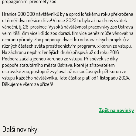
propagačními předměty zoo.
Hranice 600 000 návštěvníků byla oproti loňskému roku překročena
o téměř dva měsíce dříve! V roce 2023 to bylo až na druhý svátek
vánoční, tj. 26. prosince. Vysoká návštěvnost pracovníky Zoo Ostrava
velmi těší: čím více lidí do zoo dorazí, tím více peněz může věnovat na
ochranu přírody. Zoo podporuje dvacítku ochranářských projektů v
různých částech světa prostřednictvím programu x korun ze vstupu.
Na záchranu nejohroženějších druhů přispívá už od roku 2016.
Podpora začala jednou korunou ze vstupu. Příspěvek se díky
podpoře statutárního města Ostrava, které je zřizovatelem
ostravské zoo, postupně zvyšoval až na současných pět korun ze
vstupu každého návštěvníka. Tato částka platí od 1. listopadu 2024.
Děkujeme všem za přízeň!
Zpět na novinky
Další novinky: