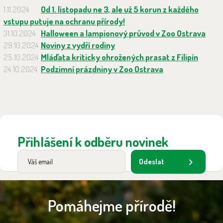
1.11.2024
Od 1. listopadu ne 3, ale už 5 korun z každého
vstupu putuje na ochranu přírody!
31.10.2024
Halloween a lampionový průvod v Zoo Ostrava
29.10.2024
Noviny z vydří rodiny
25.10.2024
Mláďata kriticky ohrožených prasat z Filipín
24.10.2024
Podzimní prázdniny v Zoo Ostrava
Přihlášení k odběru novinek
Odeslat
Pomáhejme přírodě!