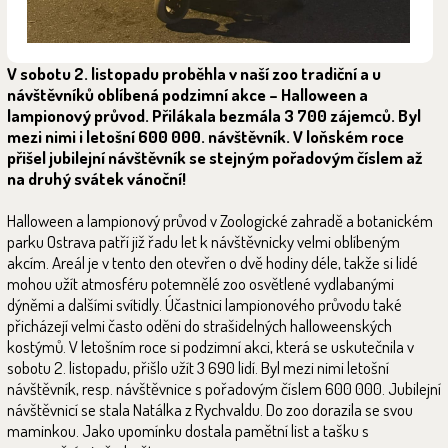
V sobotu 2. listopadu proběhla v naší zoo tradiční a u
návštěvníků oblíbená podzimní akce – Halloween a
lampionový průvod. Přilákala bezmála 3 700 zájemců. Byl
mezi nimi i letošní 600 000. návštěvník. V loňském roce
přišel jubilejní návštěvník se stejným pořadovým číslem až
na druhý svátek vánoční!
Halloween a lampionový průvod v Zoologické zahradě a botanickém
parku Ostrava patří již řadu let k návštěvnicky velmi oblíbeným
akcím. Areál je v tento den otevřen o dvě hodiny déle, takže si lidé
mohou užít atmosféru potemnělé zoo osvětlené vydlabanými
dýněmi a dalšími svítidly. Účastnici lampionového průvodu také
přicházejí velmi často oděni do strašidelných halloweenských
kostýmů. V letošním roce si podzimní akci, která se uskutečnila v
sobotu 2. listopadu, přišlo užít 3 690 lidí. Byl mezi nimi letošní
návštěvník, resp. návštěvnice s pořadovým číslem 600 000. Jubilejní
návštěvnicí se stala Natálka z Rychvaldu. Do zoo dorazila se svou
maminkou. Jako upomínku dostala pamětní list a tašku s