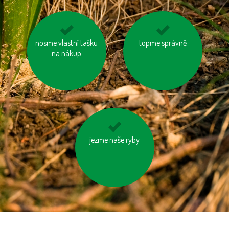
používejme úsporné
nosme vlastní tašku
choďme po schodech,
topme správně
na nákup
baterie
nejezděme výtahem
jezme naše ryby
kupujte zboží
vyrobené trvale
udržitelným a
etickým způsobem