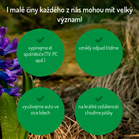
I malé činy každého z nás mohou mít velký
význam!
vypínejme el.
nebojme se
vzniklý odpad třiďme
šetřeme energií
toaletního papíru z
spotřebiče (TV, PC
recyklovaného papíru
apd.)
využívejme auto ve
jezme sezónní
biologicky rozložitelný
na krátké vzdálenosti
zeleninu a ovoce
více lidech
odpad kompostujme
choďme pěšky
vypěstované v našem
kraji