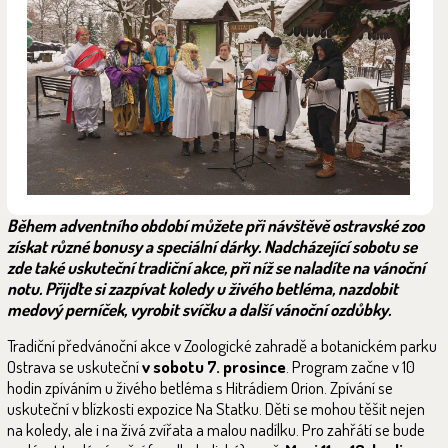
Během adventního období můžete při návštěvě ostravské zoo
získat různé bonusy a speciální dárky. Nadcházející sobotu se
zde také uskuteční tradiční akce, při níž se naladíte na vánoční
notu. Přijďte si zazpívat koledy u živého betléma, nazdobit
medový perníček, vyrobit svíčku a další vánoční ozdůbky.
Tradiční předvánoční akce v Zoologické zahradě a botanickém parku
Ostrava se uskuteční
v sobotu 7. prosince
. Program začne v 10
hodin zpíváním u živého betléma s Hitrádiem Orion. Zpívání se
uskuteční v blízkosti expozice Na Statku. Děti se mohou těšit nejen
na koledy, ale i na živá zvířata a malou nadílku. Pro zahřátí se bude