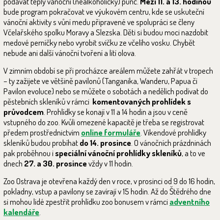
podávat teplý vánoční (nealkoholický) punč.
Mezi 11. a 13. hodinou
bude program pokračovat ve výukovém centru, kde se uskuteční
vánoční aktivity s vůní medu připravené ve spolupráci se členy
Včelařského spolku Moravy a Slezska. Děti si budou moci nazdobit
medové perníčky nebo vyrobit svíčku ze včelího vosku. Chybět
nebude ani další vánoční tvoření a lití olova.
V zimním období se při procházce areálem můžete zahřát v tropech
– ty zažijete ve většině pavilonů (Tanganika, Wanderu, Papua či
Pavilon evoluce) nebo se můžete o sobotách a nedělích podívat do
pěstebních skleníků v rámci
komentovaných prohlídek s
průvodcem
. Prohlídky se konají v 11 a 14 hodin a jsou v ceně
vstupného do zoo. Kvůli omezené kapacitě je třeba se registrovat
předem prostřednictvím
online formuláře
. Víkendové prohlídky
skleníků budou probíhat
do 14. prosince
. O vánočních prázdninách
pak proběhnou i
speciální vánoční prohlídky skleníků
, a to ve
dnech
27. a 30. prosince
vždy v 11 hodin.
Zoo Ostrava je otevřena každý den v roce, v prosinci od 9 do 16 hodin,
pokladny, vstup a pavilony se zavírají v 15 hodin. Až do Štědrého dne
si mohou lidé zpestřit prohlídku zoo bonusem v rámci
adventního
kalendáře
.