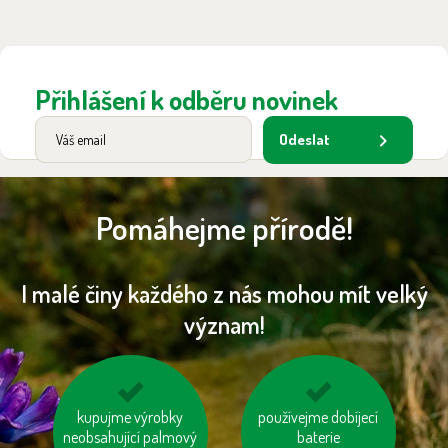
Přihlášení k odběru novinek
Odeslat
Pomáhejme přírodě!
I malé činy každého z nás mohou mít velký
význam!
kupujeme dřevěný
kupujme výrobky
používejme dobíjecí
nevytvářejme
neobsahující palmový
nábytek s logem FSC
zbytečný odpad
baterie