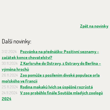
Zpět na novinky
Další novinky:
3.12.2024
Pozvánka na přednášku: Pozitivní seznamy -
začátek konce chovatelství?
30.11.2024
Z Karlsruhe do Ostravy, z Ostravy do Berlína –
výměna hrochů
26.11.2024
Zoo pomůže s posílením divoké populace orla
mořského ve Francii
25.11.2024
Rodina makaků lvích se úspěšně rozrůstá
24.11.2024
V zoo proběhlo finále Soutěže mladých zoologů
2024