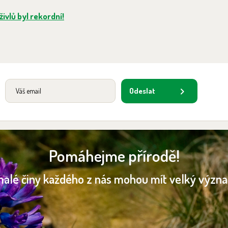
ivlů byl rekordní!
Odeslat
Pomáhejme přírodě!
malé činy každého z nás mohou mít velký význ