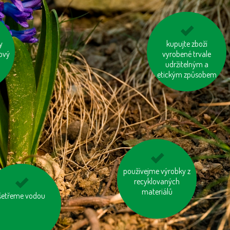
ku
y
zatepleme si dům
kupujte zboží
ový
vyrobené trvale
udržitelným a
etickým způsobem
používejme výrobky z
topme správně
recyklovaných
materiálů
šetřeme vodou
vyhněme se
výrobkům ve
ytečných obalech