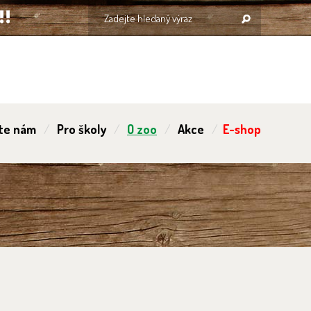
te nám
Pro školy
O zoo
Akce
E-shop