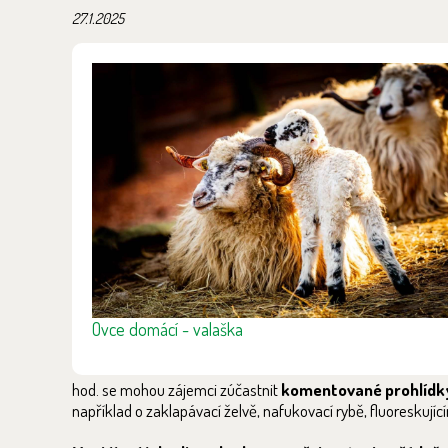
27.1.2025
Ovce domácí - valaška
hod. se mohou zájemci zúčastnit
komentované prohlídky
například o zaklapávací želvě, nafukovací rybě, fluoreskující