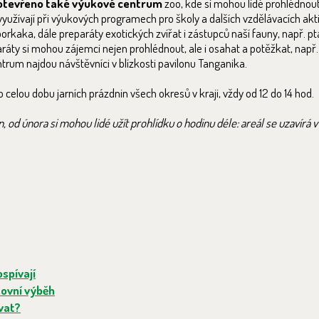
ě otevřeno také výukové centrum
zoo, kde si mohou lidé prohlédnou
využívají při výukových programech pro školy a dalších vzdělávacích aktiv
orkaka, dále preparáty exotických zvířat i zástupců naší fauny, např. ptá
ráty si mohou zájemci nejen prohlédnout, ale i osahat a potěžkat, např.
ntrum najdou návštěvníci v blízkosti pavilonu Tanganika.
elou dobu jarních prázdnin všech okresů v kraji, vždy od 12 do 14 hod.
 od února si mohou lidé užít prohlídku o hodinu déle: areál se uzavírá v
spívají
ovní výběh
vat?