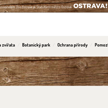
izovatelem Zoo Ostrava je Statutární město Ostrava
OSTRAVA!!!
 zvířata
Botanický park
Ochrana přírody
Pomoz