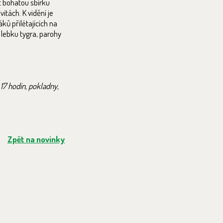
t bohatou sbírku
itách. K vidění je
ků přilétajících na
 lebku tygra, parohy
 17 hodin, pokladny,
Zpět na novinky