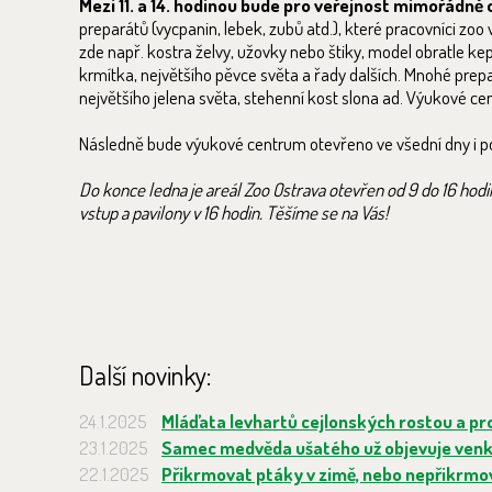
Mezi 11. a 14. hodinou bude pro veřejnost mimořádn
preparátů (vycpanin, lebek, zubů atd.), které pracovníci zoo 
zde např. kostra želvy, užovky nebo štiky, model obratle kep
krmítka, největšího pěvce světa a řady dalších. Mnohé prepa
největšího jelena světa, stehenní kost slona ad. Výukové ce
Následně bude výukové centrum otevřeno ve všední dny i po c
Do konce ledna je areál Zoo Ostrava otevřen od 9 do 16 hodin,
vstup a pavilony v 16 hodin. Těšíme se na Vás!
Další novinky:
24.1.2025
Mláďata levhartů cejlonských rostou a pro
23.1.2025
Samec medvěda ušatého už objevuje venk
22.1.2025
Přikrmovat ptáky v zimě, nebo nepřikrmo