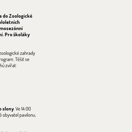
če do Zoologické
ololetních
mimosezónní
ní. Pro školáky
é zoologické zahrady
rogram. Těšit se
ů zvířat:
o slony
. Ve 14:00
ě obyvatel pavilonu,