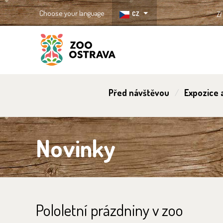
Choose your language
CZ
Zř
ZOO Ostrava
Před návštěvou
Expozice a
Novinky
Pololetní prázdniny v zoo