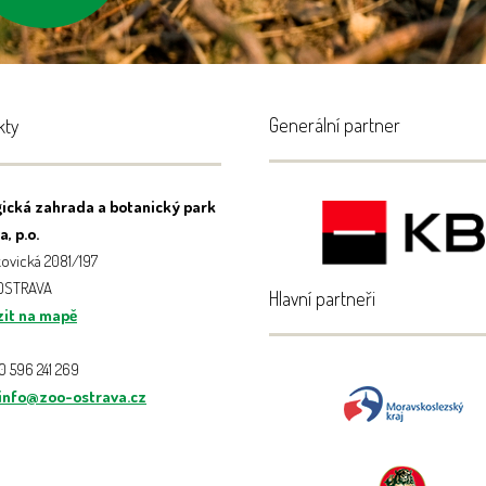
Generální partner
kty
ická zahrada a botanický park
, p.o.
ovická 2081/197
 OSTRAVA
Hlavní partneři
it na mapě
20 596 241 269
info@zoo-ostrava.cz