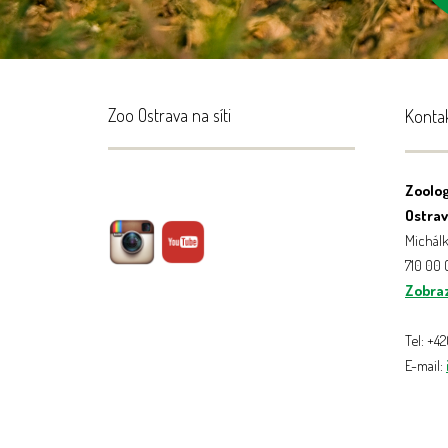
Zoo Ostrava na síti
Konta
Zoolog
Ostrava
Michálk
710 00
Zobraz
Tel: +4
E-mail: