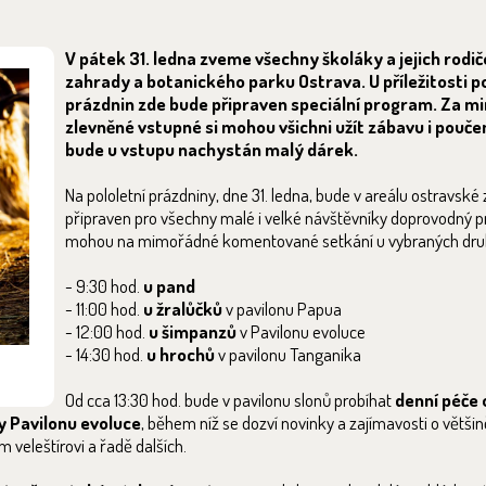
V pátek 31. ledna zveme všechny školáky a jejich rodi
zahrady a botanického parku Ostrava. U příležitosti p
prázdnin zde bude připraven speciální program. Za 
zlevněné vstupné si mohou všichni užít zábavu i pouče
bude u vstupu nachystán malý dárek.
Na pololetní prázdniny, dne 31. ledna, bude v areálu ostravsk
připraven pro všechny malé i velké návštěvníky doprovodný p
mohou na mimořádné komentované setkání u vybraných druh
- 9:30 hod.
u pand
- 11:00 hod.
u žralůčků
v pavilonu Papua
- 12:00 hod.
u šimpanzů
v Pavilonu evoluce
- 14:30 hod.
u hrochů
v pavilonu Tanganika
Od cca 13:30 hod. bude v pavilonu slonů probíhat
denní péče 
 Pavilonu evoluce
, během níž se dozví novinky a zajímavosti o většin
m veleštírovi a řadě dalších.