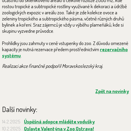
účastníci do skleníkového areálu o celkové rozloze 2000 m2, kde
rostou tropické a subtropické rostliny využívané k dekoraci a údržbě
zoologických expozic v areálu zoo. Také je zde kolekce ovoce a
zeleniny tropického a subtropického pásma, včetně různých druhů
bylinek a koření. Sraz zájemců je vždy u výběhu plameňáků, kde si
skupinu vyzvedne průvodce.
Prohlídky jsou zahrnuty v ceně vstupenky do zoo. Z důvodu omezené
kapacity je nutná rezervace předem prostřednictvím
rezervačního
systému
.
Realizaci akce finančně podpořil Moravskoslezský kraj.
Zpět na novinky
Další novinky:
14.2.2025
Úspěšná adopce mláděte vodušky
10.2.2025
Oslavte Valentýna v Zoo Ostrava!