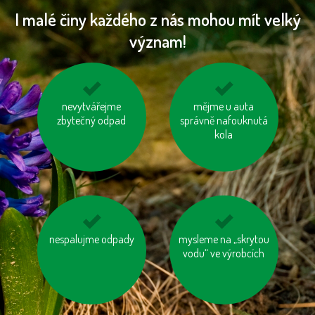
I malé činy každého z nás mohou mít velký
význam!
kupujme výrobky
nevytvářejme
šetřeme energií
mějme u auta
neobsahující palmový
zbytečný odpad
správně nafouknutá
olej
kola
nespalujme odpady
tiskněme na
mysleme na „skrytou
používejme úsporné
recyklovaný papír
vodu“ ve výrobcích
baterie