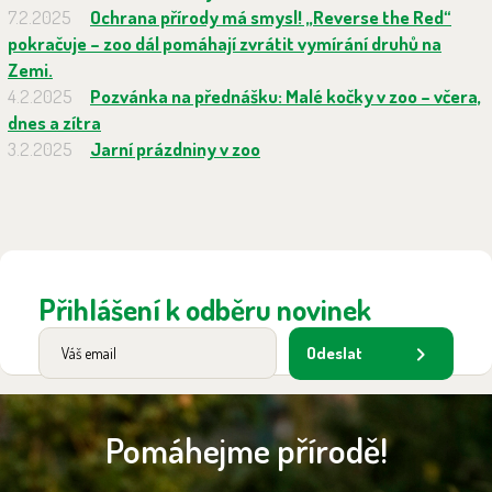
7.2.2025
Ochrana přírody má smysl! „Reverse the Red“
pokračuje – zoo dál pomáhají zvrátit vymírání druhů na
Zemi.
4.2.2025
Pozvánka na přednášku: Malé kočky v zoo – včera,
dnes a zítra
3.2.2025
Jarní prázdniny v zoo
Přihlášení k odběru novinek
Odeslat
Pomáhejme přírodě!