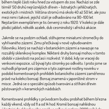
během teplé části roku hned za vstupem do zoo. Nachází se zde
téměř 50 druhů nejrůznějších dřevin – listnatých i jehličnatých,
exotických i místních. Většina stromů má okolo 40 až 50 let, ale jsou
mezi nimi i takové, jejichž stáří je odhadováno na 90–100 let.
Nejstarším exemplářem je tis červený z roku 1920. V kolekci je dále
plodící jabloň, několik azalek, dub cesmínolistý i africká akácie.
Jakmile se na podzim ochladí, stěhujeme miniaturní stromečky do
vyhřívaného zázemí. Zimu přečkávají v nově vybudovaném
fóliovníku, který se nachází v botanickém zázemí a navazuje na
rozsáhlý skleníkový komplex. Některé druhy bonsají mohou v tomto
období v závislosti na počasí i rozkvést. V době, kdy se vracejí do
venkovní expozice, už bývají tyto stromky po odkvětu. I proto jsme se
rozhodli připravit pro zájemce o tyto zajímavé rostliny novinku v
podobě komentovaných prohlídek botanického zázemí zaměřenou
právě na kolekci bonsají. Bonsaj znamená v japonštině strom v
misce. Jedná se o speciální způsob tvarování a stříhání dřevin
pěstovaných v keramických nádobách.
Komentované prohlídky s průvodcem budou probíhat během března
každý víkend, vždy od 11 a od 14 hod. Kromě bonsají nahlédnou