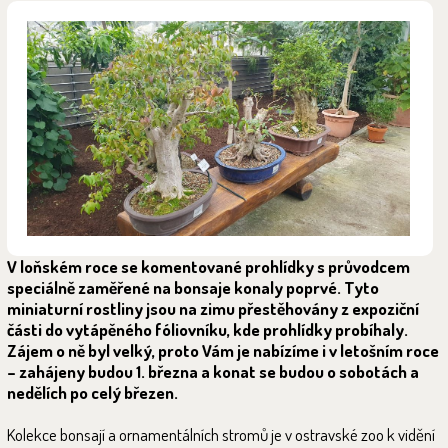
V loňském roce se komentované prohlídky s průvodcem
speciálně zaměřené na bonsaje konaly poprvé. Tyto
miniaturní rostliny jsou na zimu přestěhovány z expoziční
části do vytápěného fóliovníku, kde prohlídky probíhaly.
Zájem o ně byl velký, proto Vám je nabízíme i v letošním roce
– zahájeny budou 1. března a konat se budou o sobotách a
nedělích po celý březen.
Kolekce bonsají a ornamentálních stromů je v ostravské zoo k vidění