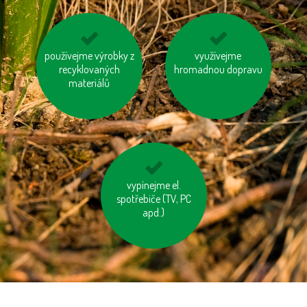
používejme výrobky z
kupujte zboží
využívejme auto ve
využívejme
vyrobené trvale
recyklovaných
hromadnou dopravu
více lidech
udržitelným a
materiálů
etickým způsobem
nepřetápějme
vypínejme el.
spotřebiče (TV, PC
místnosti
apd.)