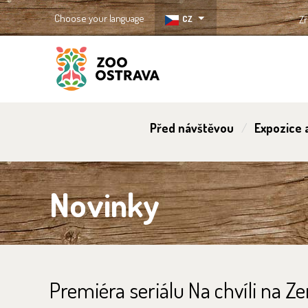
Choose your language
CZ
Zř
ZOO Ostrava
Před návštěvou
Expozice a
Novinky
Premiéra seriálu Na chvíli na 