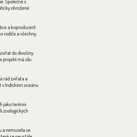
ie. Společně s
iticky ohrožené
obce a koproducent.
po rodiče a všechny,
vířat do divočiny.
o projekt má sílu
 rád zvířata a
t v Indickém oceánu
h jako terénní
li zoologických
.
ku a nemusela se
které se neustále