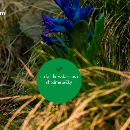
am!
na krátké vzdálenosti
kupujme místní
choďme pěšky
výrobky