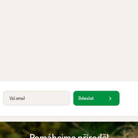
Odeslat
Pomáhejme přírodě!