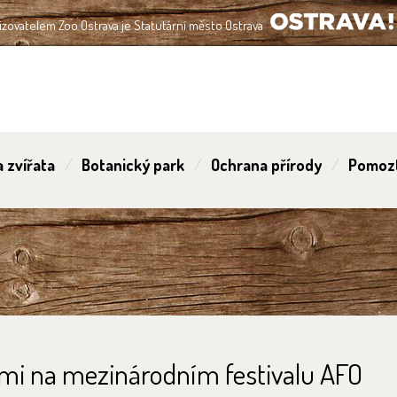
izovatelem Zoo Ostrava je Statutární město Ostrava
OSTRAVA!!!
 zvířata
Botanický park
Ochrana přírody
Pomoz
Zemi na mezinárodním festivalu AFO