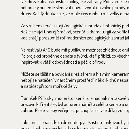
tak do zákulisí ostravské zoologické zahrady. Podíváme se d
odborníky budeme sledovat návrat zvířat do volné přírody,
druhy. Každý díl ukazuje, že malé činy mohou mít velký dop
Za vznikem seriálu stojí Zoologická zahrada a botanický pa
Režie se ujal Ondřej Smékal, scénář a dramaturgii vytvořila K
kdo chtějí porozumět roli moderních zoologických zahrad jak
Na festivalu AFO bude mít publikum možnost zhlédnout druhý
Po projekci proběhne debata s tvůrci, kteří přiblíží, co vše
inspirovat k větší odpovědnosti a péči o přírodu.
Můžete se těšit na povídání s režisérem a hlavním kamerama
nebojí se natáčení v náročném prostředí, několik dnů nesp
a natáčet při tom mořské želvy.
František Příbrský, moderátor seriálu, je naopak na takovéto
pracovník. František byl autorem námětu celého seriálu a od 
zahrad. Přeje si, aby veřejnost pochopila, co vše dělají zool
Také pro scénáristku a dramaturgyni Kristínu Trníkovou byl
proto dlouho rozmýšlet, zda se k projektu připojí. Tvorba n