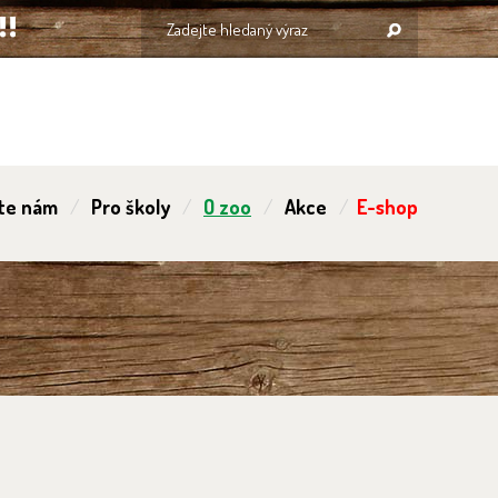
te nám
Pro školy
O zoo
Akce
E-shop