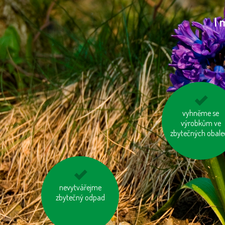
I 
používejme dobíje
vyhněme se
výrobkům ve
baterie
zbytečných obale
nevytvářejme
nebojme se
toaletního papíru z
zbytečný odpad
recyklovaného papíru