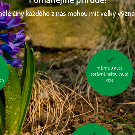
malé činy každého z nás mohou mít velký význ
cí
nosme vlastní tašku
mějme u auta
správně nafouknutá
na nákup
ch
kola