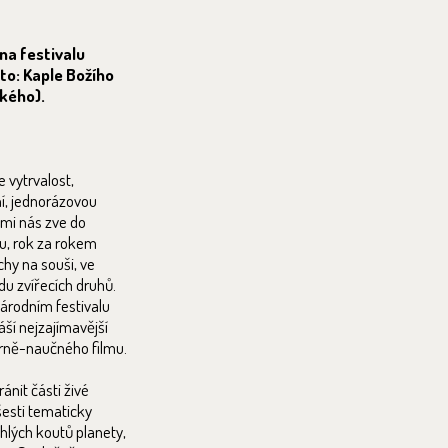
na festivalu
to: Kaple Božího
kého).
 vytrvalost,
ní, jednorázovou
emi nás zve do
u, rok za rokem
chy na souši, ve
du zvířecích druhů.
árodním festivalu
ší nejzajímavější
rně-naučného filmu.
ránit části živé
šesti tematicky
hlých koutů planety,