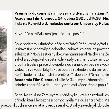
Premiéra dokumentárního seriálu „Na chvíli na Zemi“ 
Academia Film Olomouc, 24. dubna 2025 od 14.30 | Mís
Těla na Konviktu (Umělecké centrum Univerzity Palac
Když péče o zvířata není jen práce, ale poslání
Co je podstatou skutečné péče o zvířata? Péče, která vyžaduje
laskavost a neochvějné odhodlání, takové, co není jen povrch
záležitostí? Nový šestidílný dokumentární seriál Na chvíli na Z
zákulisí zoologického světa, kde každý den, minutu za minuto
probíhá trpělivá práce chovatelů a ochranářů při péče o živoči
vzduchu i ve vodě. Díky takové péči se rozhoduje o dalším osu
Seriál bude mít slavnostní premiéru 24. dubna 2025 na mezin
Academia Film Olomouc
(dále AFO), který každoročně přiná
snímky, reportáže a dokumenty z oblasti vědeckého a populá
Seriál Na chvíli na Zemi vypráví příběhy lidí, kteří se rozhodli ch
přírody, která by bez naší pomoci měla malou šanci přežít. V 
 pracovník, ochránce zvířat a lovec pašeráků. Diváky zavede jak do odle