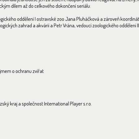
amickým dílem až do celkového dokončení seriálu.
ologického oddělení I ostravské zoo Jana Pluháčková a zároveň koordin
gických zahrad a akvárií a Petr Vrána, vedoucí zoologického oddělení II
zájmem o ochranu zvířat
ský kraj a společnost International Player s.r.o.