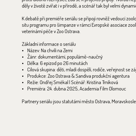
děly v životě zvířat i v přírodě, a scénář tak byl velmi dyn
K debatě při premiéře seriálu se připojí rovněž vedoucí zo
situ programu pro šimpanze v rámci Evropské asociace zoolo
veterinární péče v Zoo Ostrava.
Základní informace o seriálu
• Název: Na chvíli na Zemi
• Žánr: dokumentární, populárně-naučný
• Délka: 6 epizod po 26 minutách
• Cílová skupina: děti, mladí dospělí, rodiče, veřejnost se 
• Produkce: Zoo Ostrava & Sandiva produkční agentura
• Režie: Ondřej Smékal | Scénář: Kristína Trníková
• Premiéra: 24. dubna 2025, Academia Film Olomouc
Partnery seriálu jsou statutární město Ostrava, Moravskoslez