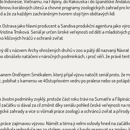
o Indonésie, Vietnamu, na Filipíny, do Rakouska i do španělské Andalus
 obnovu korálových útesů a chovné programy zoologických zahrad pro kr
ad a že za každým zachráněným tvorem stojí tým obětavých lidí.
rk Ostrava jako hlavní producent a Sandiva produkční agentura jako výr
ristína Trníková. Seriál je určen široké veřejnosti od dětí a mladistvých 
o klíčových hráčů v ochraně zvířat.
 díl s názvem Archy ohrožených druhů v zoo a pátý díl nazvaný Návrat z
chno obnášelo natáčení v náročných podmínkách, i proč věří, že právě tent
nem Ondřejem Smékalem, který přijal výzvu natočit seriál proto, že má
at, pobíhat s kamerou ve 40stupňovém vedru po pralese nebo se potápě
 životní podmínky zvyklý, protože část roku tráví na Sumatře a Filipínác
začátku si dával za cíl změnit díky seriálu pohled české veřejnosti na ro
ogické zahrady a více si všímali práce zoologů a ochránců zvířat a přírody
a práce zajímavou výzvou. Námět a téma ji velmi oslovily hned na začát
eprobíhala jednoduše jen za stolem, naopak ji bavilo reagovat na změny, 