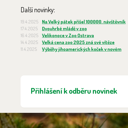
Další novinky:
19.4.2025
Na Velký pátek přišel 100000. návštěvník
17.4.2025
Dvouhrbé mládě v zoo
16.4.2025
Velikonoce v Zoo Ostrava
14.4.2025
Velká cena zoo 2025 zná své vítěze
11.4.2025
Výběhy jihoamerických koček v novém
Přihlášení k odběru novinek