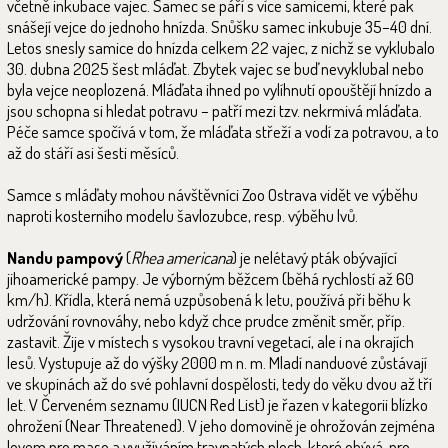
včetně inkubace vajec. Samec se páří s více samicemi, které pak
snášejí vejce do jednoho hnízda. Snůšku samec inkubuje 35–40 dní.
Letos snesly samice do hnízda celkem 22 vajec, z nichž se vyklubalo
30. dubna 2025 šest mláďat. Zbytek vajec se buď nevyklubal nebo
byla vejce neoplozená. Mláďata ihned po vylíhnutí opouštějí hnízdo a
jsou schopna si hledat potravu – patří mezi tzv. nekrmivá mláďata.
Péče samce spočívá v tom, že mláďata střeží a vodí za potravou, a to
až do stáří asi šesti měsíců.
Samce s mláďaty mohou návštěvníci Zoo Ostrava vidět ve výběhu
naproti kosterního modelu šavlozubce, resp. výběhu lvů.
Nandu pampový
(
Rhea americana
) je nelétavý pták obývající
jihoamerické pampy. Je výborným běžcem (běhá rychlostí až 60
km/h). Křídla, která nemá uzpůsobená k letu, používá při běhu k
udržování rovnováhy, nebo když chce prudce změnit směr, příp.
zastavit. Žije v místech s vysokou travní vegetací, ale i na okrajích
lesů. Vystupuje až do výšky 2000 m n. m. Mladí nanduové zůstávají
ve skupinách až do své pohlavní dospělosti, tedy do věku dvou až tří
let. V Červeném seznamu (IUCN Red List) je řazen v kategorii blízko
ohrožení (Near Threatened). V jeho domovině je ohrožován zejména
lovem pro maso a využíváním travnatých ploch, které obývá, pro