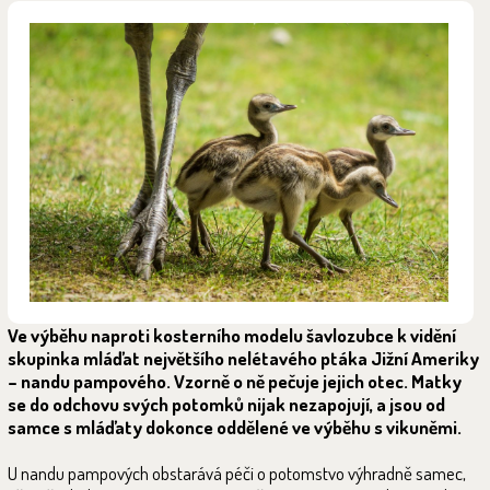
Ve výběhu naproti kosterního modelu šavlozubce k vidění
skupinka mláďat největšího nelétavého ptáka Jižní Ameriky
– nandu pampového. Vzorně o ně pečuje jejich otec. Matky
se do odchovu svých potomků nijak nezapojují, a jsou od
samce s mláďaty dokonce oddělené ve výběhu s vikuněmi.
U nandu pampových obstarává péči o potomstvo výhradně samec,