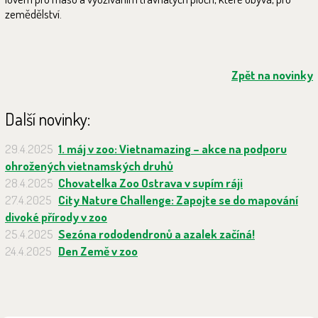
zemědělství.
Zpět na novinky
Další novinky:
29.4.2025
1. máj v zoo: Vietnamazing – akce na podporu
ohrožených vietnamských druhů
28.4.2025
Chovatelka Zoo Ostrava v supím ráji
27.4.2025
City Nature Challenge: Zapojte se do mapování
divoké přírody v zoo
25.4.2025
Sezóna rododendronů a azalek začíná!
24.4.2025
Den Země v zoo