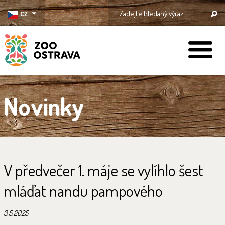
CZ
ZOO Ostrava
Novinky
V předvečer 1. máje se vylíhlo šest
mláďat nandu pampového
3.5.2025