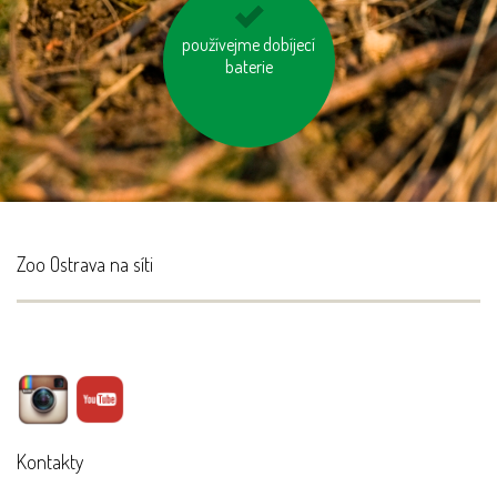
používejme dobíjecí
nebojme se
toaletního papíru z
baterie
recyklovaného papíru
Zoo Ostrava na síti
Kontakty