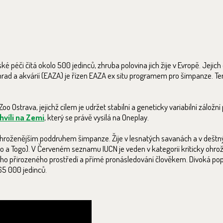
 péči čítá okolo 500 jedinců, zhruba polovina jich žije v Evropě. Jejich
rad a akvárií (EAZA) je řízen EAZA ex situ programem pro šimpanze. Te
Ostrava, jejichž cílem je udržet stabilní a geneticky variabilní záložní
hvíli na Zemi
, který se právě vysílá na Oneplay.
johroženějším poddruhem šimpanze. Žije v lesnatých savanách a v deštn
so a Togo). V Červeném seznamu IUCN je veden v kategorii kriticky ohrože
eho přirozeného prostředí a přímé pronásledování člověkem. Divoká pop
65 000 jedinců.