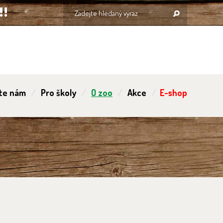
te nám
Pro školy
O zoo
Akce
E-shop