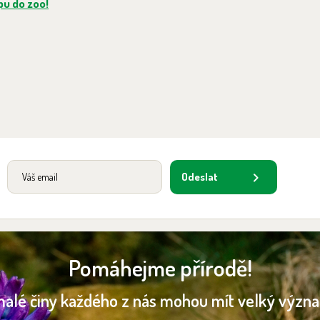
pu do zoo!
Odeslat
Pomáhejme přírodě!
malé činy každého z nás mohou mít velký význ