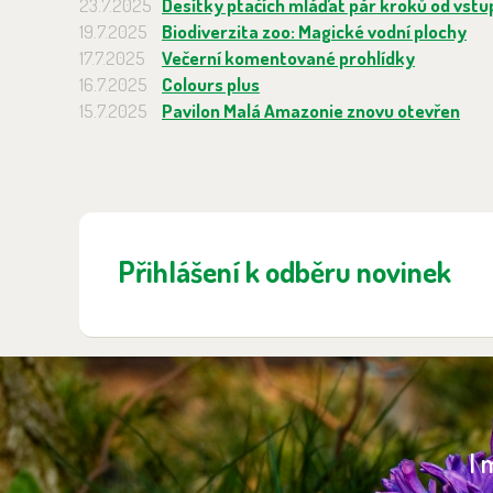
23.7.2025
Desítky ptačích mláďat pár kroků od vstu
19.7.2025
Biodiverzita zoo: Magické vodní plochy
17.7.2025
Večerní komentované prohlídky
16.7.2025
Colours plus
15.7.2025
Pavilon Malá Amazonie znovu otevřen
Přihlášení k odběru novinek
I 