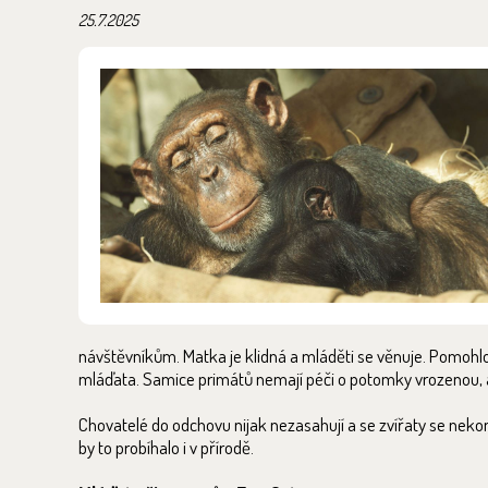
25.7.2025
návštěvníkům. Matka je klidná a mláděti se věnuje. Pomohlo 
mláďata. Samice primátů nemají péči o potomky vrozenou, ale 
Chovatelé do odchovu nijak nezasahují a se zvířaty se nekont
by to probíhalo i v přírodě.