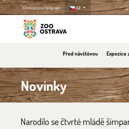
Choose your language
CZ
Zř
ZOO Ostrava
Před návštěvou
Expozice a
Novinky
Narodilo se čtvrté mládě šimpa