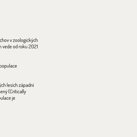
 chov v zoologických
n vede od roku 2021
 populace
ých lesích západní
ný (Critically
ulace je