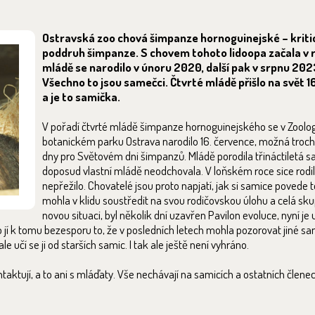
Ostravská zoo chová šimpanze hornoguinejské – krit
poddruh šimpanze. S chovem tohoto lidoopa začala v r
mládě se narodilo v únoru 2020, další pak v srpnu 202
Všechno to jsou samečci. Čtvrté mládě přišlo na svět 
a je to samička.
V pořadí čtvrté mládě šimpanze hornoguinejského se v Zoolo
botanickém parku Ostrava narodilo 16. července, možná troc
dny pro Světovém dni šimpanzů. Mládě porodila třináctiletá s
doposud vlastní mládě neodchovala. V loňském roce sice rodil
nepřežilo. Chovatelé jsou proto napjatí, jak si samice povede 
mohla v klidu soustředit na svou rodičovskou úlohu a celá skup
novou situaci, byl několik dní uzavřen Pavilon evoluce, nyní je
jí k tomu bezesporu to, že v posledních letech mohla pozorovat jiné sam
učí se ji od starších samic. I tak ale ještě není vyhráno.
aktují, a to ani s mláďaty. Vše nechávají na samicích a ostatních členec