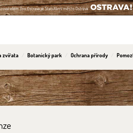
izovatelem Zoo Ostrava je Statutární město Ostrava
OSTRAVA!!!
 zvířata
Botanický park
Ochrana přírody
Pomoz
nze