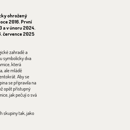
icky ohrožený
oce 2016. První
3 a v únoru 2024.
16. července 2025
gické zahradě a
hu symbolicky dva
amice, která
a, ale mládě
tentokrát. Aby se
ina se připravila na
 už opět přístupný
ice, jak pečují o svá
h skupiny tak, jako