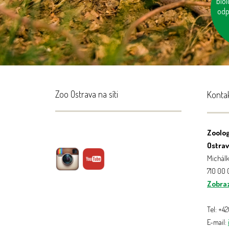
biol
po
odp
č
š
Zoo Ostrava na síti
Konta
Zoolog
Ostrava
Michálk
710 00
Zobraz
Tel: +4
E-mail: