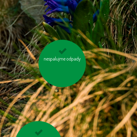
nespalujme odpady
mějme u auta
správně nafouknutá
kola