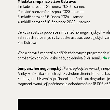
Mláďata šimpanzů v Zoo Ostrava:
1. mládě narozené 28. února 2020 – samec
2. mládě narozené 21. srpna 2023 – samec
3. mládě narozené 6. února 2024 – samec
4. mládě narozené 16. července 2025 – samice
Celková světová populace šimpanzů hornoguinejských v lidské
zahradách sdružených v Evropské asociaci zoologických zah
Zoo Ostrava.
Více o chovu šimpanzů a dalších záchovných programech v Zoo 
ohrožených druhů v lidské péči, pojednává 2. díl seriálu
Na c
Šimpanz hornoguinejský
(Pan troglodytes verus
) je ne
Afriky, v několika zemích byl již vyhuben (Benin, Burkina-Fa
Endangered). Hlavními příčinami ohrožení jsou degradace j
fragmentovaná, její početnost je odhadovaná na 18 000 až 