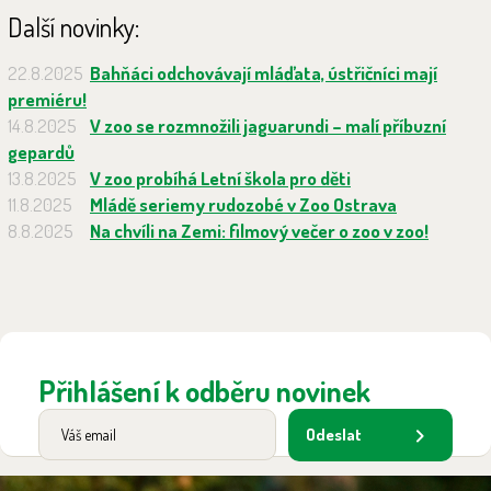
Další novinky:
22.8.2025
Bahňáci odchovávají mláďata, ústřičníci mají
premiéru!
14.8.2025
V zoo se rozmnožili jaguarundi – malí příbuzní
gepardů
13.8.2025
V zoo probíhá Letní škola pro děti
11.8.2025
Mládě seriemy rudozobé v Zoo Ostrava
8.8.2025
Na chvíli na Zemi: filmový večer o zoo v zoo!
Přihlášení k odběru novinek
Odeslat