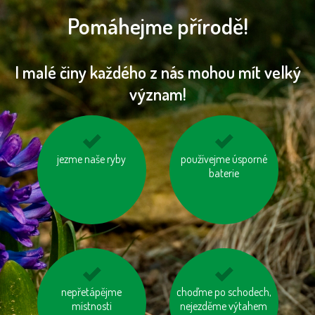
Pomáhejme přírodě!
I malé činy každého z nás mohou mít velký
význam!
jezme naše ryby
šetřeme energií
používejme úsporné
vypínejme el.
spotřebiče (TV, PC
baterie
apd.)
nosme vlastní tašku
nepřetápějme
choďme po schodech,
kupujme výrobky
na nákup
místnosti
neobsahující palmový
nejezděme výtahem