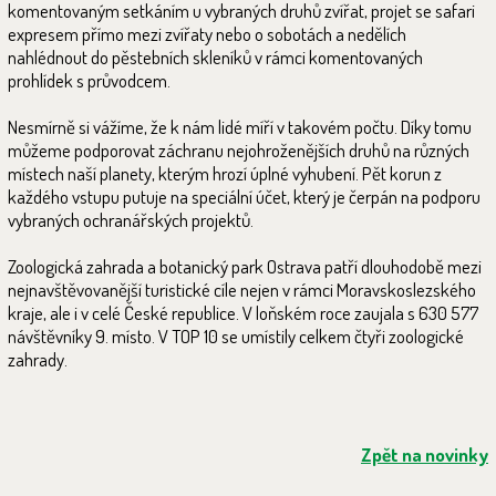
komentovaným setkáním u vybraných druhů zvířat, projet se safari
expresem přímo mezi zvířaty nebo o sobotách a nedělích
nahlédnout do pěstebních skleníků v rámci komentovaných
prohlídek s průvodcem.
Nesmírně si vážíme, že k nám lidé míří v takovém počtu. Díky tomu
můžeme podporovat záchranu nejohroženějších druhů na různých
místech naší planety, kterým hrozí úplné vyhubení. Pět korun z
každého vstupu putuje na speciální účet, který je čerpán na podporu
vybraných ochranářských projektů.
Zoologická zahrada a botanický park Ostrava patří dlouhodobě mezi
nejnavštěvovanější turistické cíle nejen v rámci Moravskoslezského
kraje, ale i v celé České republice. V loňském roce zaujala s 630 577
návštěvníky 9. místo. V TOP 10 se umístily celkem čtyři zoologické
zahrady.
Zpět na novinky