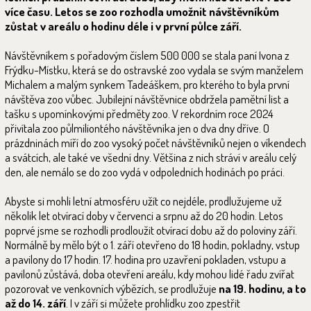
více času. Letos se zoo rozhodla umožnit návštěvníkům
zůstat v areálu o hodinu déle i v první půlce září.
Návštěvníkem s pořadovým číslem 500 000 se stala paní Ivona z
Frýdku-Místku, která se do ostravské zoo vydala se svým manželem
Michalem a malým synkem Tadeáškem, pro kterého to byla první
návštěva zoo vůbec. Jubilejní návštěvnice obdržela pamětní list a
tašku s upomínkovými předměty zoo. V rekordním roce 2024
přivítala zoo půlmiliontého návštěvníka jen o dva dny dříve. O
prázdninách míří do zoo vysoký počet návštěvníků nejen o víkendech
a svátcích, ale také ve všední dny. Většina z nich stráví v areálu celý
den, ale nemálo se do zoo vydá v odpoledních hodinách po práci.
Abyste si mohli letní atmosféru užít co nejdéle, prodlužujeme už
několik let otvírací doby v červenci a srpnu až do 20 hodin. Letos
poprvé jsme se rozhodli prodloužit otvírací dobu až do poloviny září.
Normálně by mělo být o 1. září otevřeno do 18 hodin, pokladny, vstup
a pavilony do 17 hodin. 17. hodina pro uzavření pokladen, vstupu a
pavilonů zůstává, doba otevření areálu, kdy mohou lidé řadu zvířat
pozorovat ve venkovních výbězích, se prodlužuje
na 19. hodinu, a to
až do 14. září
. I v září si můžete prohlídku zoo zpestřit