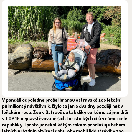
V pondělí odpoledne prošel branou ostravské zoo letošní
půlmiliontý návštěvník. Bylo to jen o dva dny později než v
loňském roce. Zoo v Ostravě se tak díky velkému zájmu drží
v TOP 10 nejnavštěvovanějších turistických cílů v rámci celé
republiky. I proto již několikátým rokem prodlužuje během
letních prázdnin otvírací dobu, aby mohli lidé strávit v zoo