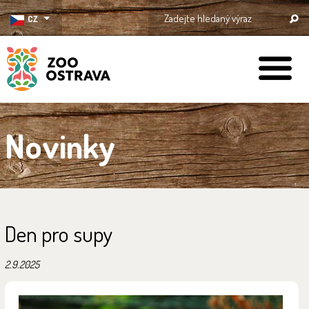
CZ
ZOO Ostrava
Novinky
Den pro supy
2.9.2025