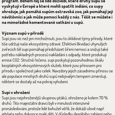
program. Během něj se lidé dozvědí, které druhy supů se
vyskytují v Evropě a které mohli spatřit indiáni, co supy
ohrožuje, jak pomáhá supům ostravská zoo, jak pomáhají její
návštěvníci a jak může pomoci každý z nás. Těšit se můžete i
na mimořádné komentované setkání u supů.
Význam supů v přírodě
Supi jsou víc než jen mrchožrouti, jsou to úklidové týmy přírody, které
tiše udržují naše ekosystémy zdravé. Efektivní likvidací uhynulých
zvířecích těl supi pomáhají předcházet šíření nemocí a snižují také
potřebu nákladných procesů nakládání s odpady, které produkují
emise CO2. Stručně řečeno, supi poskytují pozoruhodnou škálu
bezplatných ekosystémových služeb, které jsou přínosem pro
přírodu i společnost jako celek. Navzdory jejich zásadnímu přínosu se
ale populace mnohých druhů supů nebývalým tempem zmenšují,
některé se dostaly až na pokraj vyhubení.
Supi v ohrožení
Supi jsou nejohroženější skupinou ptáků, ohroženo je kolem 70 %
druhů. Tito majestátní dravci byli v minulosti intenzivně
pronásledováni, protože lidé bohužel věřili, že dokáží ulovit např.
jehňata nebo dokonce malé děti. V důsledku ilegálního zabíjení nebo