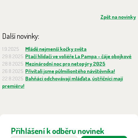
Zpět na novinky
Další novinky:
1.9.2025
Mládě nejmenší kočky světa
29.8.2025
Ptačí hlídači ve voliéře La Pampa – čáje obojkové
28.8.2025
Mezinárodní noc pro netopýry 2025
26.8.2025
Přivítali jsme půlmiliontého návštěvníka!
22.8.2025
Bahňáci odchovávají mláďata, ústřičníci mají
premiéru!
Přihlášení k odběru novinek