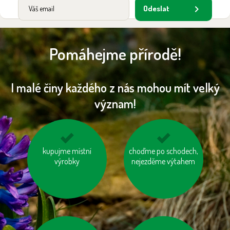
Odeslat
Pomáhejme přírodě!
I malé činy každého z nás mohou mít velký
význam!
nenechávejme je
kupujme místní
choďme po schodech,
zatepleme si dům
zapnuté ani v režimu
výrobky
nejezděme výtahem
„Standby“