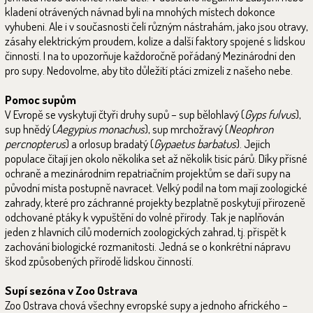
kladení otrávených návnad byli na mnohých místech dokonce
vyhubeni. Ale i v současnosti čelí různým nástrahám, jako jsou otravy,
zásahy elektrickým proudem, kolize a další faktory spojené s lidskou
činností. I na to upozorňuje každoročně pořádaný Mezinárodní den
pro supy. Nedovolme, aby tito důležití ptáci zmizeli z našeho nebe.
Pomoc supům
V Evropě se vyskytují čtyři druhy supů – sup bělohlavý (
Gyps fulvus
),
sup hnědý (
Aegypius monachus
), sup mrchožravý (
Neophron
percnopterus
) a orlosup bradatý (
Gypaetus barbatus
). Jejich
populace čítají jen okolo několika set až několik tisíc párů. Díky přísné
ochraně a mezinárodním repatriačním projektům se daří supy na
původní místa postupně navracet. Velký podíl na tom mají zoologické
zahrady, které pro záchranné projekty bezplatně poskytují přirozeně
odchované ptáky k vypuštění do volné přírody. Tak je naplňován
jeden z hlavních cílů moderních zoologických zahrad, tj. přispět k
zachování biologické rozmanitosti. Jedná se o konkrétní nápravu
škod způsobených přírodě lidskou činností.
Supí sezóna v Zoo Ostrava
Zoo Ostrava chová všechny evropské supy a jednoho afrického –