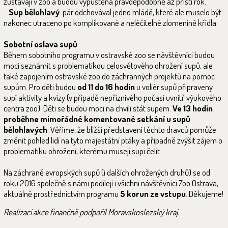
zůstávají v zoo a budou vypuštěna pravděpodobně až příští rok.
-
Sup bělohlavý
: pár odchovával jedno mládě, které ale muselo být
nakonec utraceno po komplikované a neléčitelné zlomenině křídla.
Sobotní oslava supů
Během sobotního programu v ostravské zoo se návštěvníci budou
moci seznámit s problematikou celosvětového ohrožení supů, ale
také zapojením ostravské zoo do záchranných projektů na pomoc
supům. Pro děti budou
od 11 do 16 hodin
u voliér supů připraveny
supí aktivity a kvízy (v případě nepříznivého počasí uvnitř výukového
centra zoo). Děti se budou moci na chvíli stát supem.
Ve 13 hodin
proběhne mimořádné komentované setkání u supů
bělohlavých
. Věříme, že bližší představení těchto dravců pomůže
změnit pohled lidí na tyto majestátní ptáky a případně zvýšit zájem o
problematiku ohrožení, kterému musejí supi čelit.
Na záchraně evropských supů (i dalších ohrožených druhů) se od
roku 2016 společně s námi podílejí i všichni návštěvníci Zoo Ostrava,
aktuálně prostřednictvím programu
5 korun ze vstupu
. Děkujeme!
Realizaci akce finančně podpořil Moravskoslezský kraj.