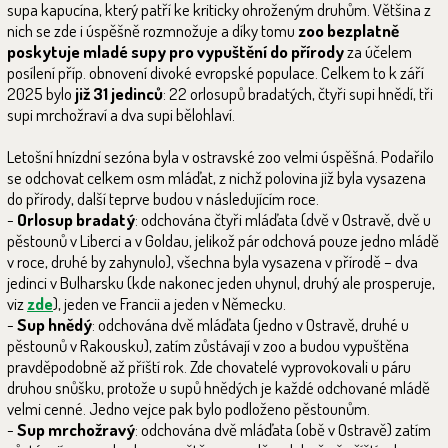
supa kapucína, který patří ke kriticky ohroženým druhům. Většina z
nich se zde i úspěšně rozmnožuje a díky tomu
zoo bezplatně
poskytuje mladé supy pro vypuštění do přírody
za účelem
posílení příp. obnovení divoké evropské populace. Celkem to k září
2025 bylo
již 31 jedinců
: 22 orlosupů bradatých, čtyři supi hnědí, tři
supi mrchožraví a dva supi bělohlaví.
Letošní hnízdní sezóna byla v ostravské zoo velmi úspěšná. Podařilo
se odchovat celkem osm mláďat, z nichž polovina již byla vysazena
do přírody, další teprve budou v následujícím roce.
-
Orlosup bradatý
: odchována čtyři mláďata (dvě v Ostravě, dvě u
pěstounů v Liberci a v Goldau, jelikož pár odchová pouze jedno mládě
v roce, druhé by zahynulo), všechna byla vysazena v přírodě – dva
jedinci v Bulharsku (kde nakonec jeden uhynul, druhý ale prosperuje,
viz
zde
), jeden ve Francii a jeden v Německu.
-
Sup hnědý
: odchována dvě mláďata (jedno v Ostravě, druhé u
pěstounů v Rakousku), zatím zůstávají v zoo a budou vypuštěna
pravděpodobně až příští rok. Zde chovatelé vyprovokovali u páru
druhou snůšku, protože u supů hnědých je každé odchované mládě
velmi cenné. Jedno vejce pak bylo podloženo pěstounům.
-
Sup mrchožravý
: odchována dvě mláďata (obě v Ostravě) zatím