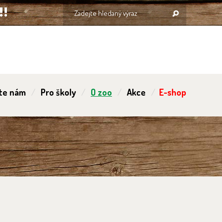
te nám
Pro školy
O zoo
Akce
E-shop