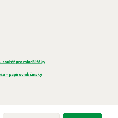
– soutěž pro mladší žáky
še – papírovník čínský