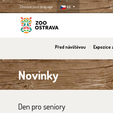
Choose your language
CZ
Zř
ZOO Ostrava
Před návštěvou
Expozice a
Novinky
Den pro seniory