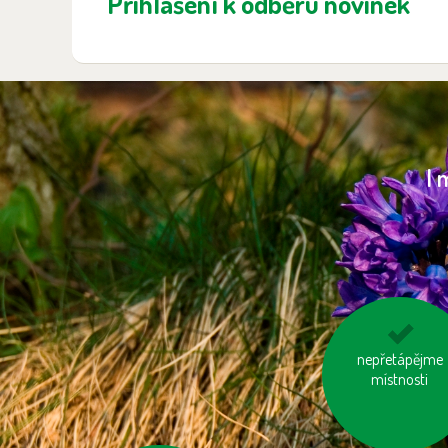
Přihlášení k odběru novinek
I 
mysleme na „skry
nepřetápějme
vodu“ ve výrobcí
místnosti