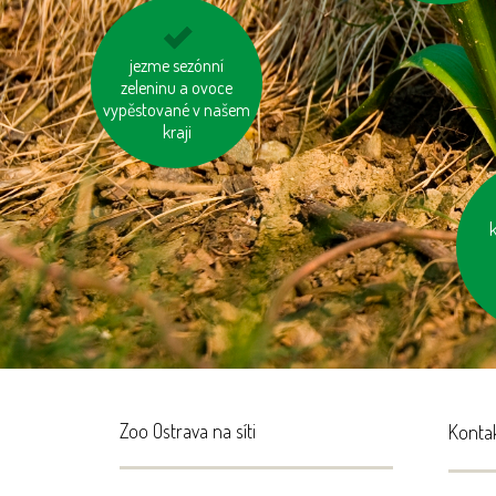
šetřeme energií
jezme sezónní
zeleninu a ovoce
vypěstované v našem
kraji
et
Zoo Ostrava na síti
Konta