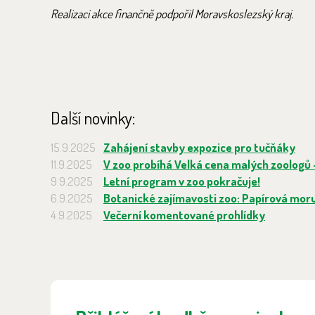
Realizaci akce finančně podpořil Moravskoslezský kraj.
Další novinky:
15.9.2025
Zahájení stavby expozice pro tučňáky
11.9.2025
V zoo probíhá Velká cena malých zoologů 
9.9.2025
Letní program v zoo pokračuje!
6.9.2025
Botanické zajímavosti zoo: Papírová moru
4.9.2025
Večerní komentované prohlídky