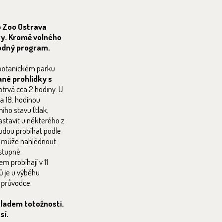
do Zoo Ostrava
ry. Kromě volného
vodný program.
 botanickém parku
né prohlídky s
trvá cca 2 hodiny. U
a 18. hodinou
ího stavu (tlak,
stavit u některého z
budou probíhat podle
y může nahlédnout
stupné.
m probíhají v 11
ů je u výběhu
e průvodce.
kladem totožnosti.
sí.