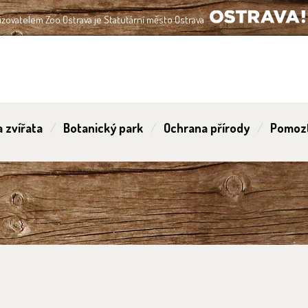
izovatelem Zoo Ostrava je Statutární město Ostrava
OSTRAVA!!!
 zvířata
Botanický park
Ochrana přírody
Pomoz