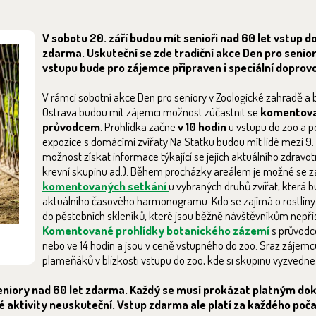
V sobotu 20. září budou mít senioři nad 60 let vstup 
zdarma. Uskuteční se zde tradiční akce Den pro senio
vstupu bude pro zájemce připraven i speciální dopro
V rámci sobotní akce Den pro seniory v Zoologické zahradě a
Ostrava budou mít zájemci možnost zúčastnit se
komentova
průvodcem
. Prohlídka začne
v 10 hodin
u vstupu do zoo a po
expozice s domácími zvířaty Na Statku budou mít lidé mezi 9. 
možnost získat informace týkající se jejich aktuálního zdravotn
krevní skupinu ad.). Během procházky areálem je možné se za
komentovaných setkání
u vybraných druhů zvířat, která 
aktuálního časového harmonogramu. Kdo se zajímá o rostlin
do pěstebních skleníků, které jsou běžně návštěvníkům nepří
Komentované prohlídky botanického zázemí
s průvodce
nebo ve 14 hodin a jsou v ceně vstupného do zoo. Sraz zájemc
plameňáků v blízkosti vstupu do zoo, kde si skupinu vyzvedn
seniory nad 60 let zdarma. Každý se musí prokázat platným do
 aktivity neuskuteční. Vstup zdarma ale platí za každého poča