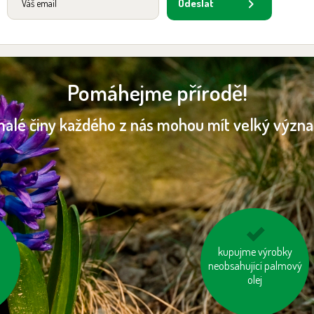
Odeslat
Pomáhejme přírodě!
malé činy každého z nás mohou mít velký význ
tou
kupujme výrobky
vyhněme se
ch
neobsahující palmový
pangasům a
tuňákům
olej