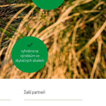
choďme po schodech,
vyhněme se
nejezděme výtahem
výrobkům ve
zbytečných obalech
Další partneři