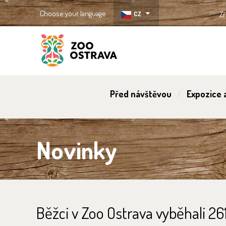
Choose your language
CZ
Zř
ZOO Ostrava
Před návštěvou
Expozice a
Novinky
Běžci v Zoo Ostrava vyběhali 26