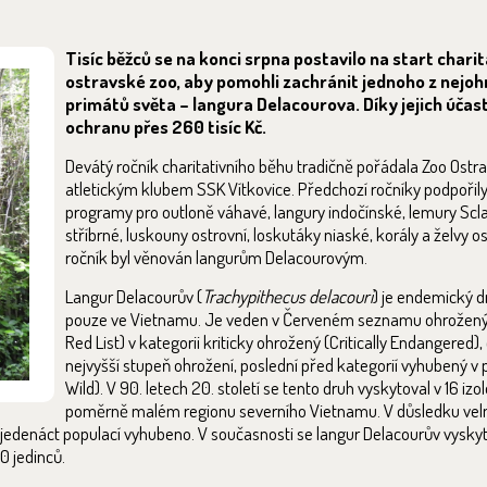
Tisíc běžců se na konci srpna postavilo na start chari
ostravské zoo, aby pomohli zachránit jednoho z nejoh
primátů světa – langura Delacourova. Díky jejich účast
ochranu přes 260 tisíc Kč.
Devátý ročník charitativního běhu tradičně pořádala Zoo Ostra
atletickým klubem SSK Vítkovice. Předchozí ročníky podpořil
programy pro outloně váhavé, langury indočínské, lemury Scla
stříbrné, luskouny ostrovní, loskutáky niaské, korály a želvy o
ročník byl věnován langurům Delacourovým.
Langur Delacourův (
Trachypithecus delacouri
) je endemický dr
pouze ve Vietnamu. Je veden v Červeném seznamu ohrožený
Red List) v kategorii kriticky ohrožený (Critically Endangered)
nejvyšší stupeň ohrožení, poslední před kategorií vyhubený v p
Wild). V 90. letech 20. století se tento druh vyskytoval v 16 iz
poměrně malém regionu severního Vietnamu. V důsledku velmi
 jedenáct populací vyhubeno. V současnosti se langur Delacourův vyskytu
0 jedinců.