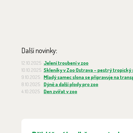
Další novinky:
12.10.2025
Jelení troubení v zoo
10.10.2025
Skleníky v Zoo Ostrava – pestrý tropický 
9.10.2025
Mladý samec slona se připravuje na trans
8.10.2025
Dýně a další plody pro zoo
4.10.2025
Den zvířat v zoo