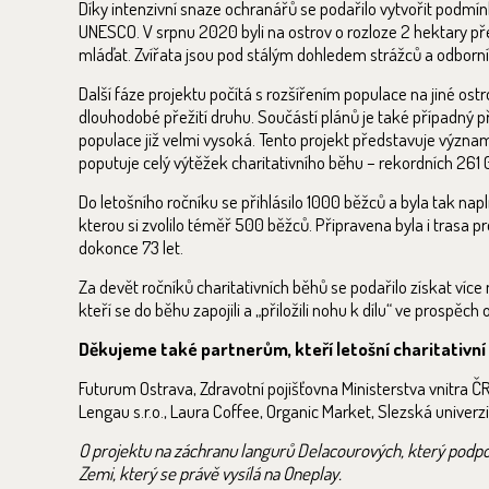
Díky intenzivní snaze ochranářů se podařilo vytvořit podmí
UNESCO. V srpnu 2020 byli na ostrov o rozloze 2 hektary pře
mláďat. Zvířata jsou pod stálým dohledem strážců a odborník
Další fáze projektu počítá s rozšířením populace na jiné ostro
dlouhodobé přežití druhu. Součástí plánů je také případný př
populace již velmi vysoká. Tento projekt představuje význa
poputuje celý výtěžek charitativního běhu – rekordních 261 
Do letošního ročníku se přihlásilo 1000 běžců a byla tak napl
kterou si zvolilo téměř 500 běžců. Připravena byla i trasa 
dokonce 73 let.
Za devět ročníků charitativních běhů se podařilo získat ví
kteří se do běhu zapojili a „přiložili nohu k dílu“ ve prospěc
Děkujeme také partnerům, kteří letošní charitativní 
Futurum Ostrava, Zdravotní pojišťovna Ministerstva vnitra ČR,
Lengau s.r.o., Laura Coffee, Organic Market, Slezská univerz
O projektu na záchranu langurů Delacourových, který podporu
Zemi, který se právě vysílá na Oneplay.