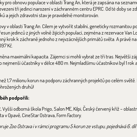
nky pro obnovu populace v oblasti Trang An, která je zapsána na seznam
vezeni tři jedinci narození v záchranném centru EPRC. Od té doby se zd
ů a jejich zdravotní stav je pravidelně monitorován.
vy v oblasti Trang An. Cílem je vytvořit stabilní, geneticky rozmanitou pop
esun jedinců z jiných volně žijících populací, zejména z rezervace Van L
mný krok k záchraně jednoho z nejvzácnějších primátů světa. A právě na
097 Kč.
něna maximální kapacita. Zájemci si mohli vybrat ze tří tras. Největší zá
pro nejmenší účastníky v délce 480 m. Nejmladšímu účastníkovi byl 1 rok 
ce než 1,7 milionu korun na podporu záchranných projektů po celém svět
h ohrožených druhů!
běh podpořili:
 Vyšší odborná škola Prigo, Salon ME, Kilpi, Český červený kříž – oblast
ita v Opavě, CineStar Ostrava, Form Factory.
je Zoo Ostrava i v rámci programu 5 korun ze vstupu, pojednává 6. díl s