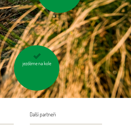
jezděme na kole
šetřeme energií
Další partneři