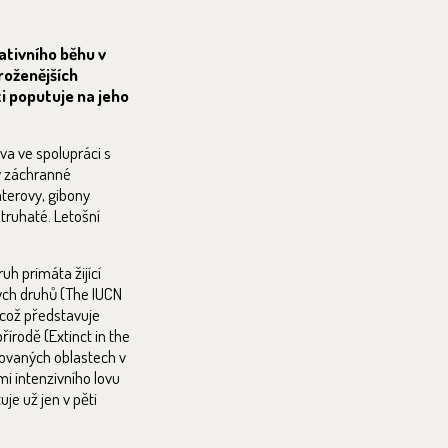
tativního běhu v
roženějších
i poputuje na jeho
va ve spolupráci s
y záchranné
terovy, gibony
struhaté. Letošní
uh primáta žijící
ch druhů (The IUCN
, což představuje
řírodě (Extinct in the
olovaných oblastech v
 intenzivního lovu
je už jen v pěti