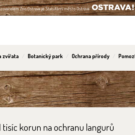
izovatelem Zoo Ostrava je Statutární město Ostrava
OSTRAVA!!!
 zvířata
Botanický park
Ochrana přírody
Pomoz
1 tisíc korun na ochranu langurů