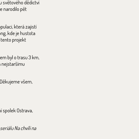
u světového dědictví
e narodilo pět
ulaci, která zajistí
ong, kde je hustota
 tento projekt
jem byl o trasu 3 km,
a nejstaršímu
ě. Děkujeme všem,
ní spolek Ostrava,
eriálu Na chvíli na