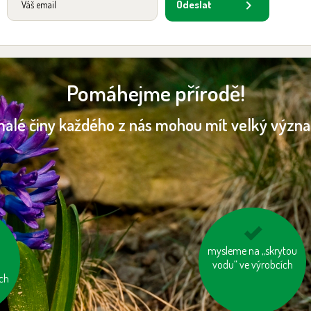
Odeslat
Pomáhejme přírodě!
malé činy každého z nás mohou mít velký význ
mysleme na „skrytou
vzniklý odpad třiďme
vodu“ ve výrobcích
ch