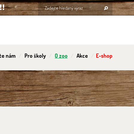
te nám
Pro školy
O zoo
Akce
E-shop