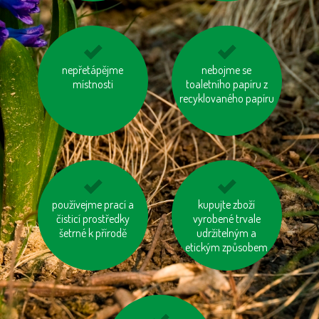
šetřeme vodou
nepřetápějme
odevzdávejme
nebojme se
místnosti
toaletního papíru z
vysloužilé
recyklovaného papíru
elektrospotřebiče do
kontejnerů
používejme prací a
nesviťme zbytečně
kupujme výrobky
kupujte zboží
čisticí prostředky
neobsahující palmový
vyrobené trvale
šetrné k přírodě
udržitelným a
olej
etickým způsobem