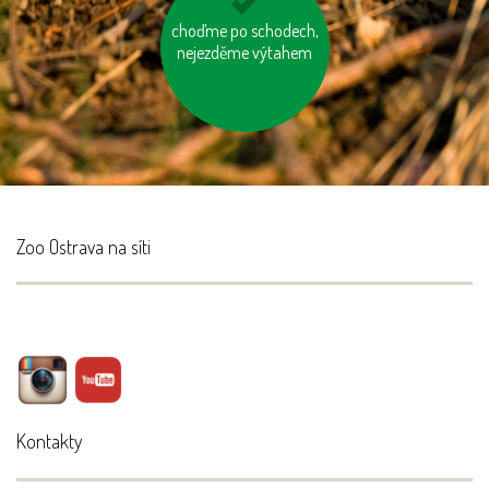
choďme po schodech,
vzniklý odpad třiďme
nejezděme výtahem
Zoo Ostrava na síti
Kontakty