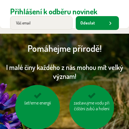
Přihlášení k odběru novinek
Odeslat
Pomáhejme přírodě!
I malé činy každého z nás mohou mít velký
význam!
šetřeme energií
vypínejme el.
zastavujme vodu při
zvažme, jestli
spotřebiče (TV, PC
čištění zubů a holení
potřebujeme každý
apd.)
rok nový mobil, tablet
...