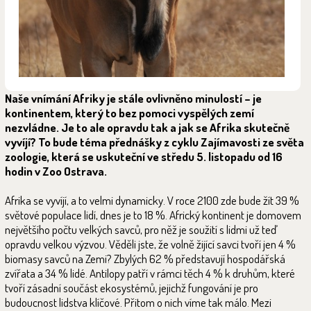
Naše vnímání Afriky je stále ovlivněno minulostí – je
kontinentem, který to bez pomoci vyspělých zemí
nezvládne. Je to ale opravdu tak a jak se Afrika skutečně
vyvíjí? To bude téma přednášky z cyklu Zajímavosti ze světa
zoologie, která se uskuteční ve středu 5. listopadu od 16
hodin v Zoo Ostrava.
Afrika se vyvíjí, a to velmi dynamicky. V roce 2100 zde bude žít 39 %
světové populace lidí, dnes je to 18 %. Africký kontinent je domovem
největšího počtu velkých savců, pro něž je soužití s lidmi už teď
opravdu velkou výzvou. Věděli jste, že volně žijící savci tvoří jen 4 %
biomasy savců na Zemi? Zbylých 62 % představují hospodářská
zvířata a 34 % lidé. Antilopy patří v rámci těch 4 % k druhům, které
tvoří zásadní součást ekosystémů, jejichž fungování je pro
budoucnost lidstva klíčové. Přitom o nich víme tak málo. Mezi