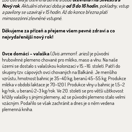
Nový rok
. Aktuální otvírací doba je
od 9 do 16 hodin
, pokladny, vstup
a pavilony se uzavírají v 15 hodin. Až do konce března platí
mimosezónní zlevněné vstupné.
Děkujeme za přízeň a přejeme všem pevné zdraví a co
nejvydařenější nový rok!
Ovce domácí – valaška
(
Ovis ammon
f.
aries
) je původní
hrubovlnné plemeno chované pro mléko, maso a vlnu. Na naše
území se dostalo s valašskou kolonizací v 15.–16. století. Patří do
skupiny tzv. cápových ovcí chovaných na Balkáně. Je menšího
vzrůstu, hmotnost bahnic je 35–40 kg, beranů 45–55 kg. Produkce
mléka v období laktace je 70–120 l. Produkce vlny u bahnic je 1,5–2
kg/rok, u beranů 2–3 kg/rok. Ve 20. století se pro větší užitkovost
křížily valašky s jinými plemeny, až se původní plemeno stalo velmi
vzácným. Podařilo se však zachránit a dnes je o něm vedena
plemenná kniha.