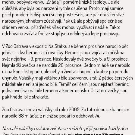
mohou pobývat venku. Zvládají i poměrně nízké teploty. Je ale
důležité, aby byla po narození rychle osušena. Proto mají samice
před porodem k dispozici suchý přístřešek, kde pár dní s čerstvě
narozeným jehnětem zůstávají. Pak už ale pobývají společně se
stádem venku, přístřešek však mohou využívat i nadále. Takto
odchovaná zvířata (ne ve stáji) jsou odolnější a lépe prospívají.
V Zoo Ostrava v expozici Na Statku se během prosince narodilo pět
jehňat – dva beránci a tři ovečky. Beránci jsou dvojčata a přišli na
svět nejdříve – 3. prosince. Následovaly dvě ovečky 5. a 9. prosince.
Nejmladší ovečka se narodila 20. prosince. Jedno mládě se narodilo
už na konci listopadu, ale nebylo životaschopné a krátce po porodu
uhynulo. Valašky mají většinou bíle zbarvenou srst. Z pětice čerstvých
mláďat ale není ani jedno bílé. Téměř celí černí jsou nejstarší beránci,
jedna ovečka má bílé temeno a konec ocásku. Ostatní ovečky jsou
pak hnědo-bíle strakaté.
Zoo Ostrava chová valašky od roku 2005. Za tuto dobu se bahnicím
narodilo 88 mláďat, z nichž se podařilo odchovat 74.
Na malé valašky i ostatní zvířata se můžete přijít podívat každý den.
Zoo Ostrava je otevřena denně a bude
otevřena i na Silvestra a