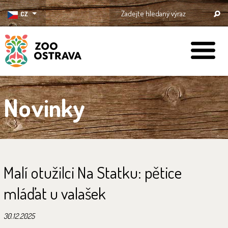
CZ
ZOO Ostrava
Novinky
Malí otužilci Na Statku: pětice
mláďat u valašek
30.12.2025