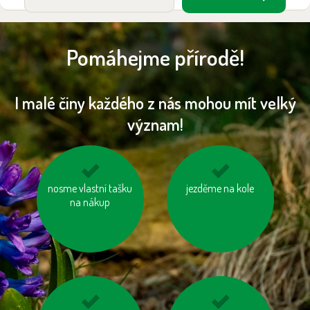
Pomáhejme přírodě!
I malé činy každého z nás mohou mít velký
význam!
nosme vlastní tašku
vyhněme se
jezděme na kole
jezme sezónní
výrobkům ve
na nákup
zeleninu a ovoce
zbytečných obalech
vypěstované v našem
kraji