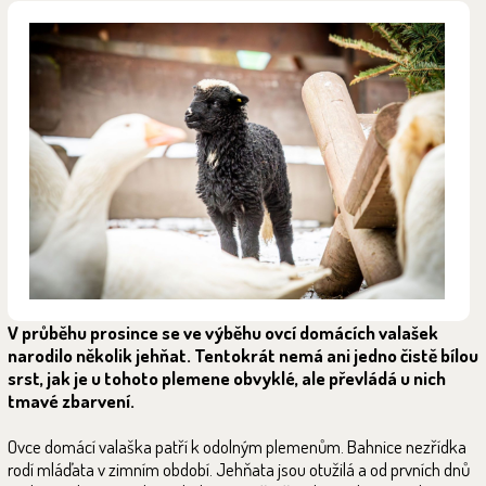
V průběhu prosince se ve výběhu ovcí domácích valašek
narodilo několik jehňat. Tentokrát nemá ani jedno čistě bílou
srst, jak je u tohoto plemene obvyklé, ale převládá u nich
tmavé zbarvení.
Ovce domácí valaška patří k odolným plemenům. Bahnice nezřídka
rodí mláďata v zimním období. Jehňata jsou otužilá a od prvních dnů