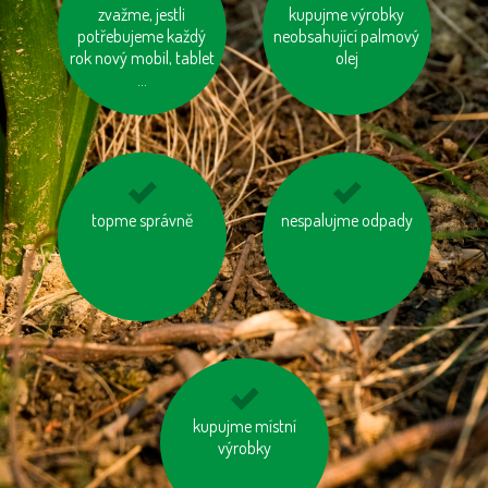
jezme naše ryby
zvažme, jestli
kupujme výrobky
tiskněme na
potřebujeme každý
neobsahující palmový
recyklovaný papír
rok nový mobil, tablet
olej
...
topme správně
šetřeme energií
zastavujme vodu při
nespalujme odpady
čištění zubů a holení
kupujme místní
kupujte zboží
vyrobené trvale
výrobky
udržitelným a