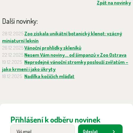
Zpět na novinky
Další novinky:
28.12.2025
Zoo získala unikátní botanický klenot: vzácný
miniaturní leknín
26.12.2025
Vánoční prohlídky skleníků
22.12.2025
Nesem Vám noviny... od šimpanzů v Zoo Ostrava
19.12.2025
Neprodejné vánoční stromky poslouží zvířatům –
jako krmení i jako úkryty
18.12.2025
Nadílka kočičích mláďat
Přihlášení k odběru novinek
Odeslat