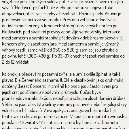
vegetace poblíž lidských sídel a polí. Živí se převážně lovem malých
savců (hlodavců, pišťuch), ale v jeho jídelníčku se objevují také
obojživelníci, ptáci, vejce, ryby a bezobratlí. Požírá i plody. Aktivní je
především v noci a za soumraku. Přes den většinou odpočívá v
dutinách pod kořeny, v kmenech stromů, upravených norách po
hlodavcích, pod skalními převisy apod. Žije samotářsky, interakce
mezi samcem a samicí probíhá především v době rozmnožování, tj.
koncem zimy a začátkem jara. Mezi samcem a samicí je výrazný
váhový rozdíl, samci váží od 650 do 820 g, samice jsou zhruba o
polovinu lehčí (360–430 g). Po 33–37 dnech březosti rodí samice od
2 do 12 mláďat.
Kolonok je především pozemní zvíře, ale umí skvěle šplhat, a také
plavat. Dle Červeného seznamu IUCN je klasifikován jako druh málo
dotčený (Least Concern), nicméně kolonoci jsou často loveni pro
jejich srst používanou v oděvním průmyslu. Občas bývají
pronásledováni jako škůdci, neboť jsou schopni ulovit domácí drůbež.
Většinou jsou však tyto šelmy vnímány pozitivně, neboť regulují stavy
volně žijících hlodavců. V evropských zoologických zahradách je
tento taxon chován poměrně vzácně. V současné době čítá evropská
populace 47 zvířat v 17 institucích. I proto bychom se rádi tomuto
druhu věnovali, neboť u takto rychle se rozmnožujícího zvířete může