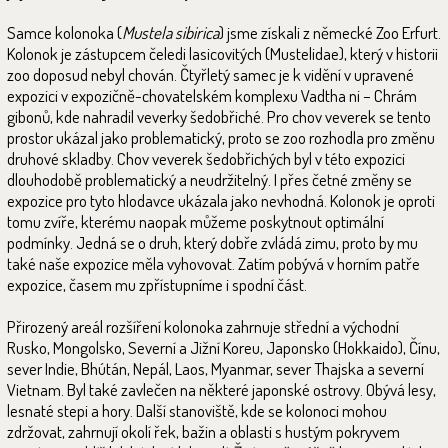
Samce kolonoka (
Mustela sibirica
) jsme získali z německé Zoo Erfurt.
Kolonok je zástupcem čeledi lasicovitých (Mustelidae), který v historii
zoo doposud nebyl chován. Čtyřletý samec je k vidění v upravené
expozici v expozičně-chovatelském komplexu Vadtha ni – Chrám
gibonů, kde nahradil veverky šedobřiché. Pro chov veverek se tento
prostor ukázal jako problematický, proto se zoo rozhodla pro změnu
druhové skladby. Chov veverek šedobřichých byl v této expozici
dlouhodobě problematický a neudržitelný. I přes četné změny se
expozice pro tyto hlodavce ukázala jako nevhodná. Kolonok je oproti
tomu zvíře, kterému naopak můžeme poskytnout optimální
podmínky. Jedná se o druh, který dobře zvládá zimu, proto by mu
také naše expozice měla vyhovovat. Zatím pobývá v horním patře
expozice, časem mu zpřístupníme i spodní část.
Přirozený areál rozšíření kolonoka zahrnuje střední a východní
Rusko, Mongolsko, Severní a Jižní Koreu, Japonsko (Hokkaido), Čínu,
sever Indie, Bhútán, Nepál, Laos, Myanmar, sever Thajska a severní
Vietnam. Byl také zavlečen na některé japonské ostrovy. Obývá lesy,
lesnaté stepi a hory. Další stanoviště, kde se kolonoci mohou
zdržovat, zahrnují okolí řek, bažin a oblasti s hustým pokryvem