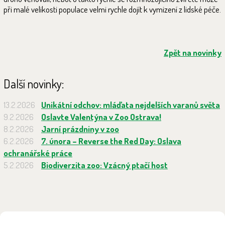
při malé velikosti populace velmi rychle dojít k vymizení z lidské péče.
Zpět na novinky
Další novinky:
13.2.2026
Unikátní odchov: mláďata nejdelších varanů světa
9.2.2026
Oslavte Valentýna v Zoo Ostrava!
8.2.2026
Jarní prázdniny v zoo
6.2.2026
7. února – Reverse the Red Day: Oslava
ochranářské práce
5.2.2026
Biodiverzita zoo: Vzácný ptačí host