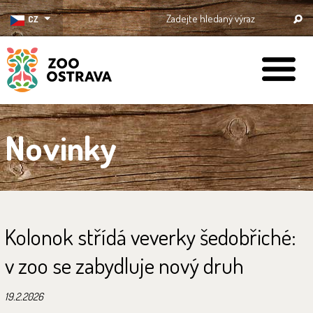
CZ
ZOO Ostrava
Novinky
Kolonok střídá veverky šedobřiché:
v zoo se zabydluje nový druh
19.2.2026