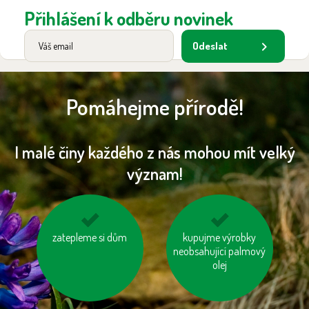
Přihlášení k odběru novinek
Odeslat
Pomáhejme přírodě!
I malé činy každého z nás mohou mít velký
význam!
zatepleme si dům
nebojme se
kupujme výrobky
vypínejme el.
toaletního papíru z
neobsahující palmový
spotřebiče (TV, PC
recyklovaného papíru
apd.)
olej