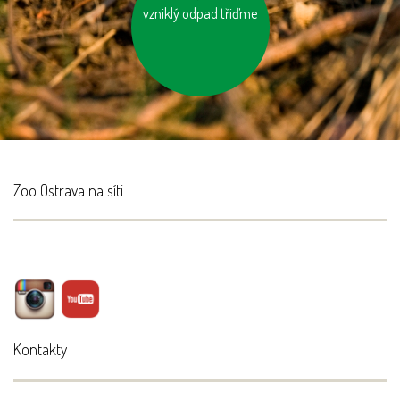
vzniklý odpad třiďme
využívejme auto ve
více lidech
Zoo Ostrava na síti
Kontakty