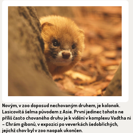
Novým, v zoo doposud nechovaným druhem, je kolonok.
Lasicovitá šelma původem z Asie. První jedinec tohoto ne
příliš často chovaného druhu je k vidění v komplexu Vadtha ni
– Chrám gibonů, v expozici po veverkách šedobřichých,
jejichž chov byl v zoo naopak ukončen.