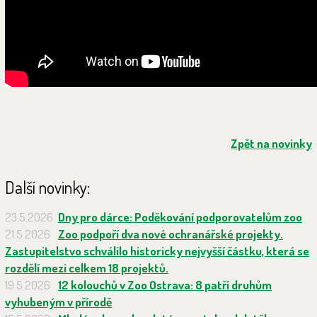
Zpět na novinky
Další novinky:
23.5.2026
Dny pro dárce: Poděkování podporovatelům zoo
21.5.2026
Zoo podpoří dva nové ochranářské projekty.
Zastupitelstvo schválilo historicky nejvyšší částku, která se
rozdělí mezi celkem 18 projektů.
19.5.2026
12 kolouchů v Zoo Ostrava: 8 patří druhům
vyhubeným v přírodě