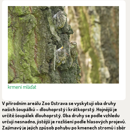
krmení mláďat
V přírodním areálu Zoo Ostrava se vyskytují oba druhy
našich šoupálků – dlouhoprstý i krátkoprstý. Hojnější je
určitě šoupálek dlouhoprstý. Oba druhy se podle vzhledu
určují nesnadno, jistější je rozlišení podle hlasových projevů.
Zajímavý je jejich způsob pohybu po kmenech stromů i sběr