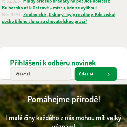
15.5.2026
Mladý orlosup bradatý na potulce doletěl z
Bulharska až k Ostravě – místu, kde se vylíhnul
14.5.2026
Zoologické „Oskary“ byly rozdány. Kdo získal
sošku Bílého slona za chovatelskou práci?
Přihlášení k odběru novinek
Odeslat
Pomáhejme přírodě!
I malé činy každého z nás mohou mít velký
význam!