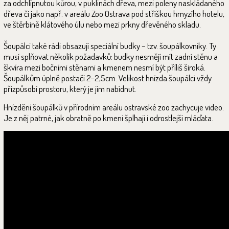
za odchlípnutou kůrou, v puklinách dřeva, mezi poleny naskládaného
dřeva či jako např. v areálu Zoo Ostrava pod stříškou hmyzího hotelu,
ve štěrbině klátového úlu nebo mezi prkny dřevěného skladu.
Šoupálci také rádi obsazují speciální budky – tzv. šoupálkovníky. Ty
musí splňovat několik požadavků: budky nesmějí mít zadní stěnu a
škvíra mezi bočními stěnami a kmenem nesmí být příliš široká.
Šoupálkům úplně postačí 2–2,5cm. Velikost hnízda šoupálci vždy
přizpůsobí prostoru, který je jim nabídnut.
Hnízdění šoupálků v přírodním areálu ostravské zoo zachycuje video.
Je z něj patrné, jak obratně po kmeni šplhají i odrostlejší mláďata.