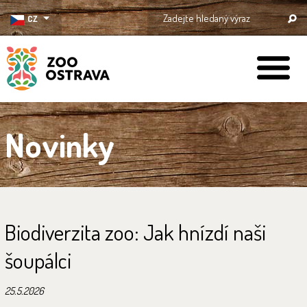
CZ
ZOO Ostrava
Novinky
Biodiverzita zoo: Jak hnízdí naši
šoupálci
25.5.2026