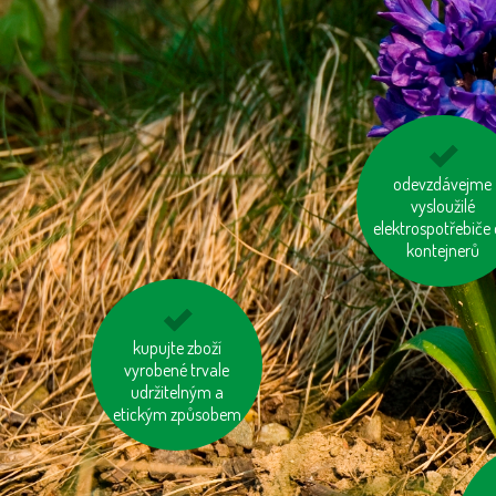
mysleme na „skry
odevzdávejme
vodu“ ve výrobcí
vysloužilé
elektrospotřebiče
kontejnerů
kupujte zboží
využívejme
hromadnou dopravu
vyrobené trvale
udržitelným a
etickým způsobem