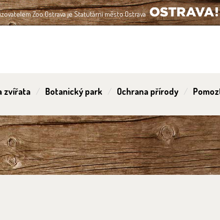
izovatelem Zoo Ostrava je Statutární město Ostrava
OSTRAVA!!!
 zvířata
Botanický park
Ochrana přírody
Pomoz