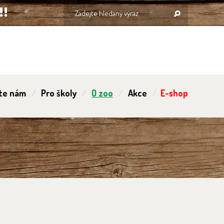
te nám
Pro školy
O zoo
Akce
E-shop