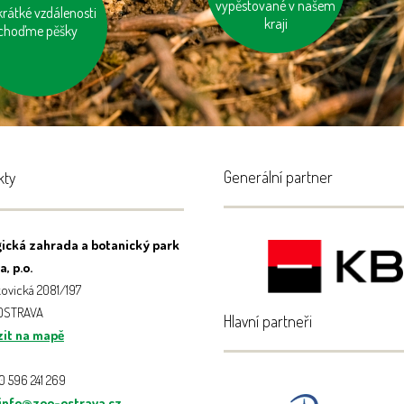
vypěstované v našem
kola
krátké vzdálenosti
upujme výrobky
kraji
bsahující palmový
choďme pěšky
olej
Generální partner
kty
ická zahrada a botanický park
, p.o.
ovická 2081/197
 OSTRAVA
Hlavní partneři
it na mapě
20 596 241 269
info@zoo-ostrava.cz