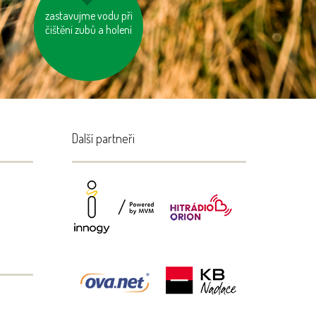
zastavujme vodu při
šetřeme vodou
čištění zubů a holení
Další partneři