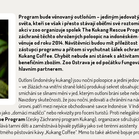
Program bude věnovaný outloňům – jediným jedova
světa, kteří se však i přesto stávají oběťmi své roztom
akci v zoo organizuje spolek The Kukang Rescue Prog
záchraně těchto ohrožených poloopic na indonéském
věnuje od roku 2014. Návštěvníci budou mít příležitost
zástupci programu a přitom si vychutnat šálek ochra
Kukang Coffee. Chybět nebude ani stánek s aktivitami
benefičním zbožím. Zoo Ostrava je od počátku fungová
hlavním partnerem.
Outloni (indonésky kukang) jsou noční poloopice a jediní jedov
– ve žlázách na vnitřní straně loktů produkují sekret obsahující
smíchání se slinami mění v jed, kterým outloni brání sebe neb
Navzdory skutečnosti, že jsou noční, jedovatí a chránění na ná
úrovni, patří mezi nejvíce obchodované savce Indonésie. V Ind
ko „domácí mazlíčci“ nebo rekvizity pro focení turistů. Proti nelegál
ue Program
(česky Záchranný program Kukang), organizace sdružující
ává tamní děti a zaměstnává bývalé pytláky jako své terénní asistenty.
etrného pěstování kávy „Kukang Coffee“. Mimo to také aktivně bojuje pr