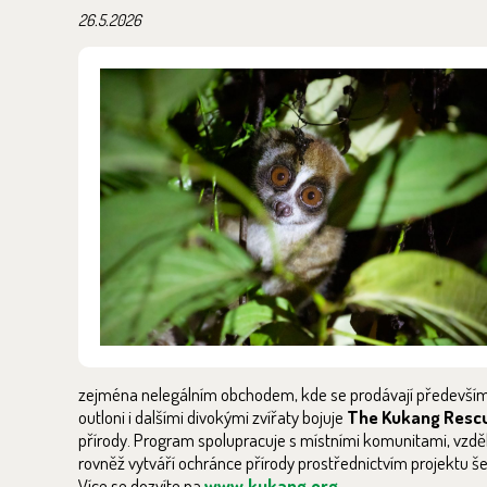
26.5.2026
zejména nelegálním obchodem, kde se prodávají především ja
outloni i dalšími divokými zvířaty bojuje
The Kukang Resc
přírody. Program spolupracuje s místními komunitami, vzděl
rovněž vytváří ochránce přírody prostřednictvím projektu š
Více se dozvíte na
www.kukang.org
.