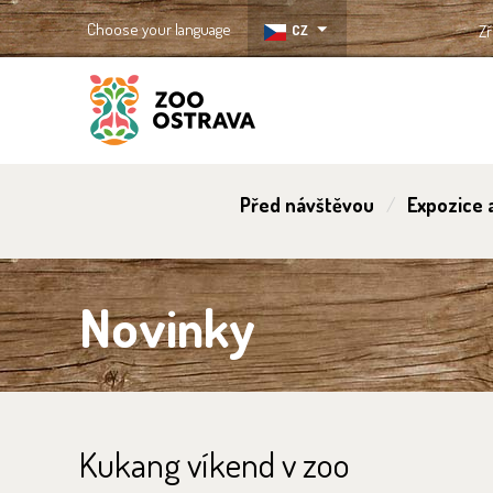
Choose your language
CZ
Zř
ZOO Ostrava
Před návštěvou
Expozice a
Novinky
Kukang víkend v zoo