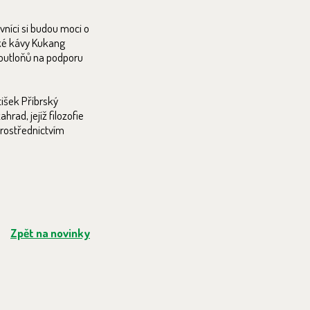
vníci si budou moci o
ské kávy Kukang
 outloňů na podporu
išek Příbrský
rad, jejíž filozofie
 prostřednictvím
Zpět na novinky