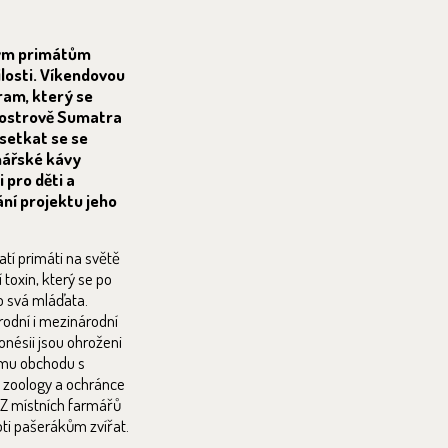
tým primátům
ilosti. Víkendovou
ram, který se
 ostrově Sumatra
 setkat se se
nářské kávy
 pro děti a
ní projektu jeho
atí primáti na světě
 toxin, který se po
o svá mláďata.
rodní i mezinárodní
onésii jsou ohroženi
nímu obchodu s
 zoology a ochránce
 Z místních farmářů
oti pašerákům zvířat.