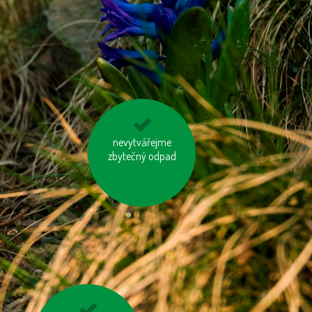
používejme výrobky z
nevytvářejme
zbytečný odpad
recyklovaných
materiálů