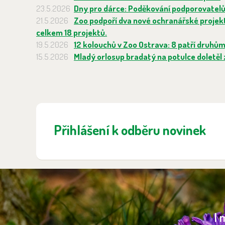
23.5.2026
Dny pro dárce: Poděkování podporovatel
21.5.2026
Zoo podpoří dva nové ochranářské projekty
celkem 18 projektů.
19.5.2026
12 kolouchů v Zoo Ostrava: 8 patří druhů
15.5.2026
Mladý orlosup bradatý na potulce doletěl z
Přihlášení k odběru novinek
I 