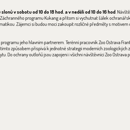
 slonů v sobotu od 10 do 18 hod. a v neděli od 10 do 16 hod
. Návště
eny Záchranného programu Kukang a přitom si vychutnat šálek ochranář
tematikou. Zájemci si budou moci zakoupit rozličné předměty s motivem
o programu jeho hlavním partnerem. Terénní pracovník Zoo Ostrava Frant
ímto způsobem přispívá k jednotné strategii moderních zoologických zah
kytu. Do ochrany outloňů jsou zapojeni i všichni návštěvníci Zoo Ostrava