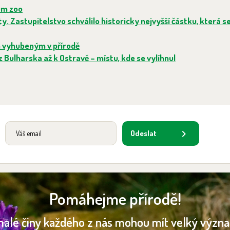
ům zoo
. Zastupitelstvo schválilo historicky nejvyšší částku, která se
m vyhubeným v přírodě
 Bulharska až k Ostravě – místu, kde se vylíhnul
Odeslat
Pomáhejme přírodě!
malé činy každého z nás mohou mít velký význ