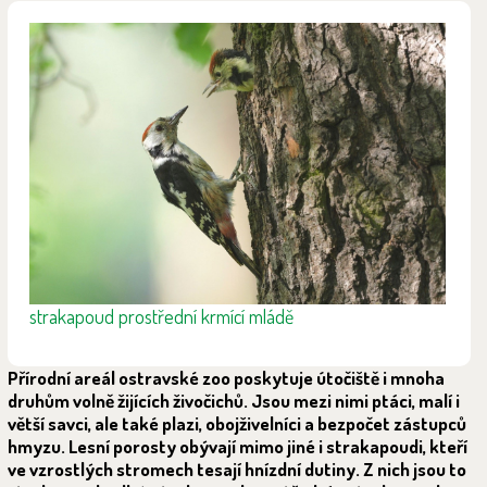
strakapoud prostřední krmící mládě
Přírodní areál ostravské zoo poskytuje útočiště i mnoha
druhům volně žijících živočichů. Jsou mezi nimi ptáci, malí i
větší savci, ale také plazi, obojživelníci a bezpočet zástupců
hmyzu. Lesní porosty obývají mimo jiné i strakapoudi, kteří
ve vzrostlých stromech tesají hnízdní dutiny. Z nich jsou to