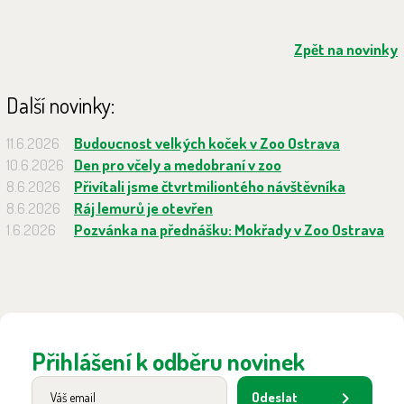
Zpět na novinky
Další novinky:
11.6.2026
Budoucnost velkých koček v Zoo Ostrava
10.6.2026
Den pro včely a medobraní v zoo
8.6.2026
Přivítali jsme čtvrtmiliontého návštěvníka
8.6.2026
Ráj lemurů je otevřen
1.6.2026
Pozvánka na přednášku: Mokřady v Zoo Ostrava
Přihlášení k odběru novinek
Odeslat