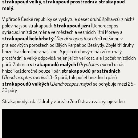
strakapoud velký, strakapoud prostřední a strakapoud
malý.
V přírodě České republiky se vyskytuje deset druhů šplhavců, z nichž
polovina jsou strakapoudi.
Strakapoud jižní
(Dendrocopos
syriacus) hnízdí zejména ve městech a vesnicích jižní Moravy a
strakapoud bělohřbetý
(
Dendrocopos leucotos
) většinou v
pralesovitých porostech od Bílých Karpat po Beskydy. Zbylé tři druhy
hnízdí každoročně v naší zoo. A jejich druhovým názvům: malý,
prostřední a velký odpovídá nejen jejich velikost, ale i počet hnízdících
párů. Zatímco
strakapoudů malých
(
Dryobates minor
) u nás
hnízdí každoročně pouze 1 pár,
strakapoudů prostředních
(
Dendrocoptes medius
) 3–5 párů, tak počet hnízdních párů
strakapoudů velkých
(
Dendrocopos major
) se pohybuje mezi 25–
30 páry.
Strakapoudy a další druhy v areálu Zoo Ostrava zachycuje video.