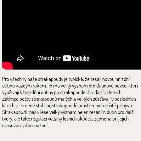
Pro všechny naše strakapoudy je typické, že tesají novou hnízdní
dutinu každým rokem. To má velký význam pro dutinové pěvce, kteří
využívají k hnízdění dutiny po strakapoudech v dalších letech.
Zatímco počty strakapoudů malých a velkých zůstávají v posledních
letech víceméně stabilní, strakapoudů prostředních určitě přibývá.
Strakapoudi mají v lese velký význam nejen tesáním dutin pro další
tvory, ale také regulací většiny lesních škůdců, zejména při jejich
masovém přemnožení.