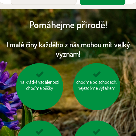
Pomáhejme přírodě!
I malé činy každého z nás mohou mít velký
význam!
na krátké vzdálenosti
kupujte zboží
choďme po schodech,
jezme naše ryby
vyrobené trvale
choďme pěšky
nejezděme výtahem
udržitelným a
etickým způsobem