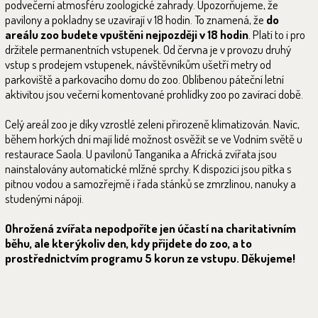
podvečerní atmosféru zoologické zahrady. Upozorňujeme, že
pavilony a pokladny se uzavírají v 18 hodin. To znamená, že
do
areálu zoo budete vpuštěni nejpozději v 18 hodin
. Platí to i pro
držitele permanentních vstupenek. Od června je v provozu druhý
vstup s prodejem vstupenek, návštěvníkům ušetří metry od
parkoviště a parkovacího domu do zoo. Oblíbenou páteční letní
aktivitou jsou večerní komentované prohlídky zoo po zavírací době.
Celý areál zoo je díky vzrostlé zeleni přirozeně klimatizován. Navíc,
během horkých dní mají lidé možnost osvěžit se ve Vodním světě u
restaurace Saola. U pavilonů Tanganika a Africká zvířata jsou
nainstalovány automatické mlžné sprchy. K dispozici jsou pítka s
pitnou vodou a samozřejmě i řada stánků se zmrzlinou, nanuky a
studenými nápoji.
Ohrožená zvířata nepodpoříte jen účastí na charitativním
běhu, ale kterýkoliv den, kdy přijdete do zoo, a to
prostřednictvím programu 5 korun ze vstupu. Děkujeme!