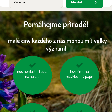
Odeslat
Pomáhejme přírodě!
I malé činy každého z nás mohou mít velký
význam!
nosme vlastní tašku
kupujeme dřevěný
zastavujme vodu při
tiskněme na
nábytek s logem FSC
na nákup
čištění zubů a holení
recyklovaný papír