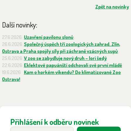
Zpět na novinky
Další novinky:
27.6.2026
Uzavření pavilonu slonů
26.6.2026
Společný úspěch tří zoologických zahrad. Zlín,
Ostrava a Praha spojily síly při záchraně vzácných supů
25.6.2026
V zoo se zabydluje nový druh – lori šedý
22.6.2026
Eklektové papuánští odchovali své první mládě
19.6.2026
Kam o horkém víkendu? Do klimatizované Zoo
Ostrava!
Přihlášení k odběru novinek