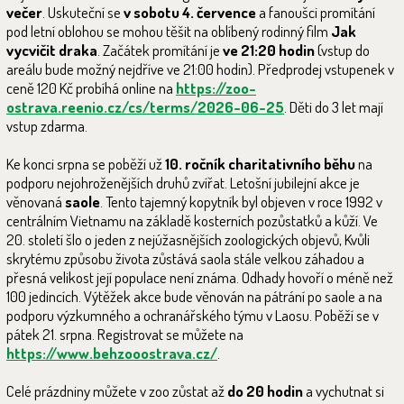
večer
. Uskuteční se
v sobotu 4. července
a fanoušci promítání
pod letní oblohou se mohou těšit na oblíbený rodinný film
Jak
vycvičit draka
. Začátek promítání je
ve 21:20 hodin
(vstup do
areálu bude možný nejdříve ve 21:00 hodin). Předprodej vstupenek v
ceně 120 Kč probíhá online na
https://zoo-
ostrava.reenio.cz/cs/terms/2026-06-25
. Děti do 3 let mají
vstup zdarma.
Ke konci srpna se poběží už
10. ročník charitativního běhu
na
podporu nejohroženějších druhů zvířat. Letošní jubilejní akce je
věnovaná
saole
. Tento tajemný kopytník byl objeven v roce 1992 v
centrálním Vietnamu na základě kosterních pozůstatků a kůží. Ve
20. století šlo o jeden z nejúžasnějších zoologických objevů, Kvůli
skrytému způsobu života zůstává saola stále velkou záhadou a
přesná velikost její populace není známa. Odhady hovoří o méně než
100 jedincích. Výtěžek akce bude věnován na pátrání po saole a na
podporu výzkumného a ochranářského týmu v Laosu. Poběží se v
pátek 21. srpna. Registrovat se můžete na
https://www.behzooostrava.cz/
.
Celé prázdniny můžete v zoo zůstat až
do 20 hodin
a vychutnat si