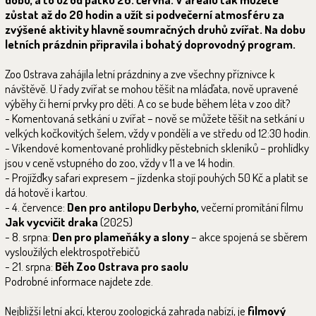
zůstat až do 20 hodin a užít si podvečerní atmosféru za
zvýšené aktivity hlavně soumračných druhů zvířat. Na dobu
letních prázdnin připravila i bohatý doprovodný program.
Zoo Ostrava zahájila letní prázdniny a zve všechny příznivce k
návštěvě. U řady zvířat se mohou těšit na mláďata, nově upravené
výběhy či herní prvky pro děti. A co se bude během léta v zoo dít?
- Komentovaná setkání u zvířat – nově se můžete těšit na setkání u
velkých kočkovitých šelem, vždy v pondělí a ve středu od 12:30 hodin.
- Víkendové komentované prohlídky pěstebních skleníků – prohlídky
jsou v ceně vstupného do zoo, vždy v 11 a ve 14 hodin.
- Projížďky safari expresem – jízdenka stojí pouhých 50 Kč a platit se
dá hotově i kartou.
- 4. července:
Den pro antilopu Derbyho,
večerní promítání filmu
Jak vycvičit draka
(2025)
- 8. srpna:
Den pro plameňáky a slony
– akce spojená se sběrem
vysloužilých elektrospotřebičů
- 21. srpna:
Běh Zoo Ostrava pro saolu
Podrobné informace najdete zde.
Nejbližší letní akcí, kterou zoologická zahrada nabízí, je
filmový