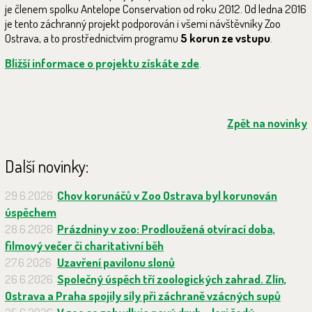
je členem spolku Antelope Conservation od roku 2012. Od ledna 2016
je tento záchranný projekt podporován i všemi návštěvníky Zoo
Ostrava, a to prostřednictvím programu
5 korun ze vstupu
.
Bližší informace o projektu získáte zde
.
Zpět na novinky
Další novinky:
29.6.2026
Chov korunáčů v Zoo Ostrava byl korunován
úspěchem
28.6.2026
Prázdniny v zoo: Prodloužená otvírací doba,
filmový večer či charitativní běh
27.6.2026
Uzavření pavilonu slonů
26.6.2026
Společný úspěch tří zoologických zahrad. Zlín,
Ostrava a Praha spojily síly při záchraně vzácných supů