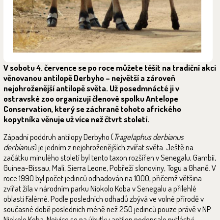
V sobotu 4. července se po roce můžete těšit na tradiční akci
věnovanou antilopě Derbyho – největší a zároveň
nejohroženější antilopě světa. Už posedmnácté ji v
ostravské zoo organizují členové spolku Antelope
Conservation, který se záchraně tohoto afrického
kopytníka věnuje už více než čtvrt století.
Západní poddruh antilopy Derbyho (
Tragelaphus derbianus
derbianus
) je jedním z nejohroženějších zvířat světa. Ještě na
začátku minulého století byl tento taxon rozšířen v Senegalu, Gambii,
Guinea-Bissau, Mali, Sierra Leone, Pobřeží slonoviny, Togu a Ghaně. V
roce 1990 byl počet jedinců odhadován na 1000, přičemž většina
zvířat žila v národním parku Niokolo Koba v Senegalu a přilehlé
oblasti Falémé. Podle posledních odhadů zbývá ve volné přírodě v
současné době posledních méně než 250 jedinců pouze právě v NP
Niokolo Koba. Nejvíce se na úbytku antilop podepsalo pytláctví,