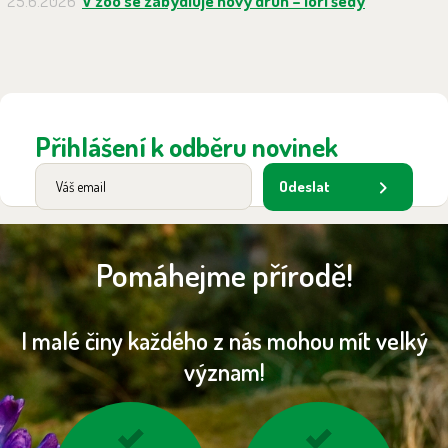
25.6.2026
V zoo se zabydluje nový druh – lori šedý
Přihlášení k odběru novinek
Odeslat
Pomáhejme přírodě!
I malé činy každého z nás mohou mít velký
význam!