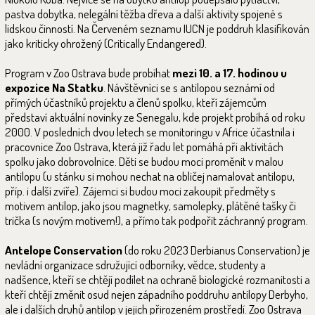
pastva dobytka, nelegální těžba dřeva a další aktivity spojené s
lidskou činností. Na Červeném seznamu IUCN je poddruh klasifikován
jako kriticky ohrožený (Critically Endangered).
Program v Zoo Ostrava bude probíhat
mezi 10. a 17. hodinou u
expozice Na Statku
. Návštěvníci se s antilopou seznámí od
přímých účastníků projektu a členů spolku, kteří zájemcům
představí aktuální novinky ze Senegalu, kde projekt probíhá od roku
2000. V posledních dvou letech se monitoringu v Africe účastnila i
pracovnice Zoo Ostrava, která již řadu let pomáhá při aktivitách
spolku jako dobrovolnice. Děti se budou moci proměnit v malou
antilopu (u stánku si mohou nechat na obličej namalovat antilopu,
příp. i další zvíře). Zájemci si budou moci zakoupit předměty s
motivem antilop, jako jsou magnetky, samolepky, plátěné tašky či
trička (s novým motivem!), a přímo tak podpořit záchranný program.
Antelope Conservation
(do roku 2023 Derbianus Conservation) je
nevládní organizace sdružující odborníky, vědce, studenty a
nadšence, kteří se chtějí podílet na ochraně biologické rozmanitosti a
kteří chtějí změnit osud nejen západního poddruhu antilopy Derbyho,
ale i dalších druhů antilop v jejich přirozeném prostředí. Zoo Ostrava