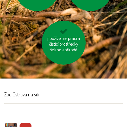
používejme úsporné
používejme prací a
čisticí prostředky
baterie
šetrné k přírodě
Zoo Ostrava na síti