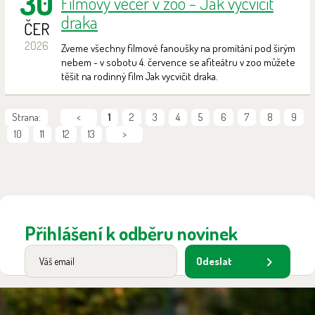
30
Filmový večer v zoo - Jak vycvičit
draka
ČER
2026
Zveme všechny filmové fanoušky na promítání pod širým
nebem - v sobotu 4. července se afiteátru v zoo můžete
těšit na rodinný film Jak vycvičit draka.
Strana:
<
1
2
3
4
5
6
7
8
9
10
11
12
13
>
Přihlášení k odběru novinek
Odeslat