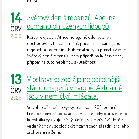
120 Kč.
14
Světový den šimpanzů: Apel na
ochranu ohrožených lidoopů
ČRV
2026
Každý rok jsou v Africe nelegálně odchyceny a
obchodovány tisíce primátů, přičemž šimpanzi jsou
nejobchodovanějším druhem afrických primátů vůbec.
Světový den šimpanzů, který připadá na 14. července,
připomíná tuto neblahou skutečnost.
13
V ostravské zoo žije nejpočetnější
stádo onagerů v Evropě. Aktuálně
ČRV
jsou v něm čtyři mláďata.
2026
Ve volné přírodě se vyskytuje okolo 1200 jedinců.
Přestože divoká populace tohoto kriticky ohroženého
kopytníka vykazuje mírný nárůst, stále zůstává dobře
vedený chov v zoologických zahradách zásadní pro jeho
zachování na Zemi.