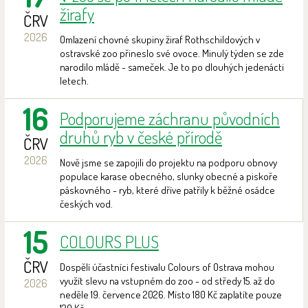
žirafy
ČRV
2026
Omlazení chovné skupiny žiraf Rothschildových v
ostravské zoo přineslo své ovoce. Minulý týden se zde
narodilo mládě - sameček. Je to po dlouhých jedenácti
letech.
16
Podporujeme záchranu původních
druhů ryb v české přírodě
ČRV
2026
Nově jsme se zapojili do projektu na podporu obnovy
populace karase obecného, slunky obecné a piskoře
páskovného - ryb, které dříve patřily k běžné osádce
českých vod.
15
COLOURS PLUS
ČRV
Dospělí účastníci festivalu Colours of Ostrava mohou
využít slevu na vstupném do zoo - od středy 15. až do
2026
neděle 19. července 2026. Místo 180 Kč zaplatíte pouze