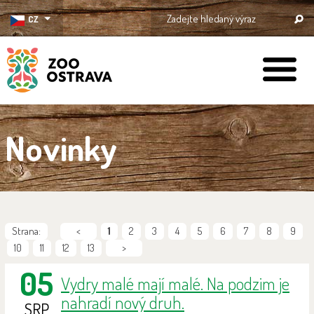
CZ
ZOO Ostrava
Novinky
Strana:
<
1
2
3
4
5
6
7
8
9
10
11
12
13
>
05
Vydry malé mají malé. Na podzim je
nahradí nový druh.
SRP