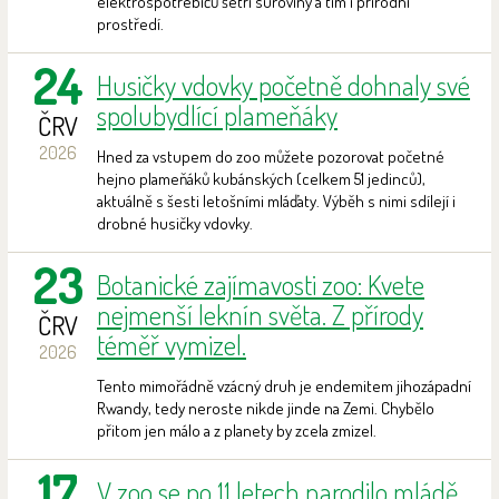
elektrospotřebičů šetří suroviny a tím i přírodní
prostředí.
24
Husičky vdovky početně dohnaly své
spolubydlící plameňáky
ČRV
2026
Hned za vstupem do zoo můžete pozorovat početné
hejno plameňáků kubánských (celkem 51 jedinců),
aktuálně s šesti letošními mláďaty. Výběh s nimi sdílejí i
drobné husičky vdovky.
23
Botanické zajímavosti zoo: Kvete
nejmenší leknín světa. Z přírody
ČRV
téměř vymizel.
2026
Tento mimořádně vzácný druh je endemitem jihozápadní
Rwandy, tedy neroste nikde jinde na Zemi. Chybělo
přitom jen málo a z planety by zcela zmizel.
17
V zoo se po 11 letech narodilo mládě