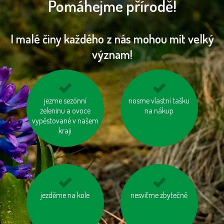
Pomáhejme přírodě!
I malé činy každého z nás mohou mít velký
význam!
používejme výrobky z
jezme sezónní
mysleme na „skrytou
nosme vlastní tašku
zeleninu a ovoce
recyklovaných
vodu“ ve výrobcích
na nákup
vypěstované v našem
materiálů
kraji
jezděme na kole
vyhněme se
používejme úsporné
nesviťme zbytečně
výrobkům ve
baterie
zbytečných obalech