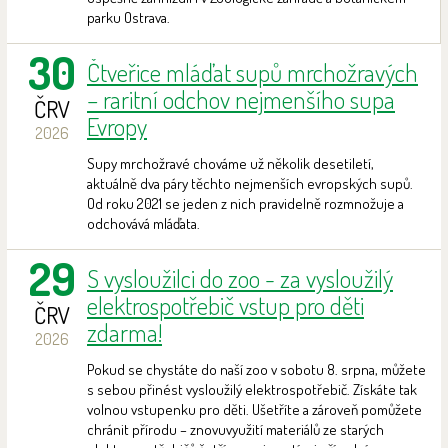
parku Ostrava.
30
Čtveřice mláďat supů mrchožravých
– raritní odchov nejmenšího supa
ČRV
Evropy
2026
Supy mrchožravé chováme už několik desetiletí,
aktuálně dva páry těchto nejmenších evropských supů.
Od roku 2021 se jeden z nich pravidelně rozmnožuje a
odchovává mláďata.
29
S vysloužilci do zoo - za vysloužilý
elektrospotřebič vstup pro děti
ČRV
zdarma!
2026
Pokud se chystáte do naší zoo v sobotu 8. srpna, můžete
s sebou přinést vysloužilý elektrospotřebič. Získáte tak
volnou vstupenku pro děti. Ušetříte a zároveň pomůžete
chránit přírodu – znovuvyužití materiálů ze starých