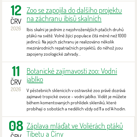
12
Zoo se zapojila do dalšího projektu
na záchranu ibisů skalních
ČRV
2026
Ibis skalní je jedním z nejohroženějších ptačích druhů
ptáků na světě. Volně žijící populace čítá méně než 1000
jedinců. Na jejich záchranu je realizováno několik
mezinárodních repatriačních projektů, do něhož jsou
zapojeny zoologické zahrady...
11
Botanické zajímavosti zoo: Vodní
jablko
ČRV
2026
V pěstebních sklenících v ostravské zoo právě dozrává
zajímavé tropické ovoce – vodní jablko. Vidět je můžete
během komentovaných prohlídek skleníků, které
probíhají o sobotách a nedělích vždy od 11 a od 14 hodin.
08
Záplava mláďat ve Voliérách ptáků
Tibetu a Číny
ČRV