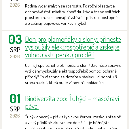
2026
Rodina vyder malých se rozrostla. Po roční přestávce
odchovává čtyři mláďata. Zpočátku trávila čas ve vnitřních
prostorech, kam nemají návštěvníci přístup, postupně
ale začínají objevovat venkovní výběh.
03
Den pro plameňáky a slony: přineste
vysloužilý elektrospotřebič a získejte
SRP
volnou vstupenku pro děti
2026
Co mají společného plameňáci a sloni? Jak může správně
vytříděný vysloužilý elektrospotřebič pomoci ochraně
přírody? To všechno se dozvíte v následující sobotu 8.
srpna na akci, která bude věnovaná mokřadům.
01
Biodiverzita zoo: Ťuhýci – masožraví
pěvci
SRP
2026
Ťuhýk obecný – pták s typickou černou maskou přes oči
a velký přibližně jako vrabec domácí – je běžnější a
úspěšně zahnízdil i v Zoologické zahradě a botanickém