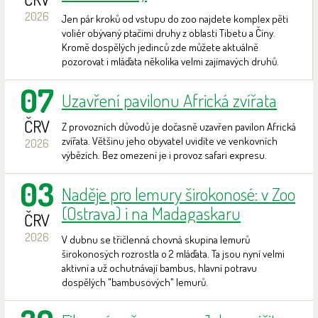
2026
Jen pár kroků od vstupu do zoo najdete komplex pěti
voliér obývaný ptačími druhy z oblasti Tibetu a Číny.
Kromě dospělých jedinců zde můžete aktuálně
pozorovat i mláďata několika velmi zajímavých druhů.
07
Uzavření pavilonu Africká zvířata
ČRV
Z provozních důvodů je dočasně uzavřen pavilon Africká
zvířata. Většinu jeho obyvatel uvidíte ve venkovních
2026
výbězích. Bez omezení je i provoz safari expresu.
03
Naděje pro lemury širokonosé: v Zoo
(Ostrava) i na Madagaskaru
ČRV
2026
V dubnu se třičlenná chovná skupina lemurů
širokonosých rozrostla o 2 mláďata. Ta jsou nyní velmi
aktivní a už ochutnávají bambus, hlavní potravu
dospělých "bambusových" lemurů.